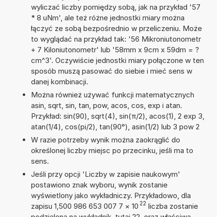
wyliczać liczby pomiędzy sobą, jak na przykład '57
* 8 uNm', ale też różne jednostki miary można
łączyć ze sobą bezpośrednio w przeliczeniu. Może
to wyglądać na przykład tak: '56 Mikroniutonometr
+ 7 Kiloniutonometr' lub '58mm x 9cm x 59dm = ?
cm^3'. Oczywiście jednostki miary połączone w ten
sposób muszą pasować do siebie i mieć sens w
danej kombinacji.
Można również używać funkcji matematycznych
asin, sqrt, sin, tan, pow, acos, cos, exp i atan.
Przykład: sin(90), sqrt(4), sin(π/2), acos(1), 2 exp 3,
atan(1/4), cos(pi/2), tan(90°), asin(1/2) lub 3 pow 2
W razie potrzeby wynik można zaokrąglić do
określonej liczby miejsc po przecinku, jeśli ma to
sens.
Jeśli przy opcji 'Liczby w zapisie naukowym'
postawiono znak wyboru, wynik zostanie
wyświetlony jako wykładniczy. Przykładowo, dla
22
zapisu 1,500 986 653 007 7
×
10
liczba zostanie
podzielona na wykładnik, tutaj 22, oraz właściwą