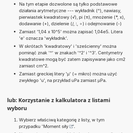
Na tym etapie dozwolone są tylko podstawowe
działania arytmetyczne --- wykładnik (^), nawiasy,
pierwiastek kwadratowy (√), pi (π), mnożenie (*, x),
dodawanie (+), dzielenie (/, :, ÷) i odejmowanie (-)
Zamiast '1,04 x 10^5' można zapisać 1,04e5. Litera
'e' oznacza 'wykładnik'.
W skrótach 'kwadratowy' i 'sześcienny' można
pominąć znak '^' w znakach '^2' i '^3'. Centymetry
kwadratowe mogą być zatem zapisywane jako cm2
zamiast cm^2.
Zamiast greckiej litery 'µ' (= mikro) można użyć
zwykłego 'u', na przykład uPa zamiast µPa.
lub: Korzystanie z kalkulatora z listami
wyboru
Wybierz właściwą kategorię z listy, w tym
przypadku '
Moment siły
'.