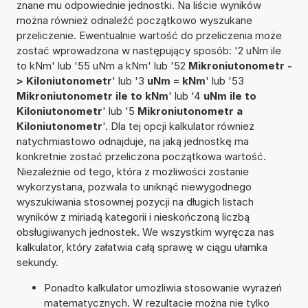
znane mu odpowiednie jednostki. Na liście wyników
można również odnaleźć początkowo wyszukane
przeliczenie. Ewentualnie wartość do przeliczenia może
zostać wprowadzona w następujący sposób: '2 uNm ile
to kNm' lub '55 uNm a kNm' lub '52
Mikroniutonometr -
> Kiloniutonometr
' lub '3
uNm = kNm
' lub '53
Mikroniutonometr ile to kNm
' lub '4
uNm ile to
Kiloniutonometr
' lub '5
Mikroniutonometr a
Kiloniutonometr
'. Dla tej opcji kalkulator również
natychmiastowo odnajduje, na jaką jednostkę ma
konkretnie zostać przeliczona początkowa wartość.
Niezależnie od tego, która z możliwości zostanie
wykorzystana, pozwala to uniknąć niewygodnego
wyszukiwania stosownej pozycji na długich listach
wyników z miriadą kategorii i nieskończoną liczbą
obsługiwanych jednostek. We wszystkim wyręcza nas
kalkulator, który załatwia całą sprawę w ciągu ułamka
sekundy.
Ponadto kalkulator umożliwia stosowanie wyrażeń
matematycznych. W rezultacie można nie tylko