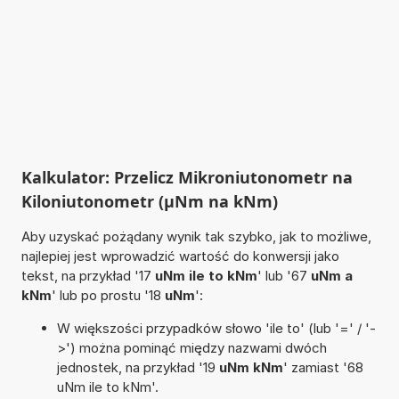
Kalkulator: Przelicz Mikroniutonometr na
Kiloniutonometr (µNm na kNm)
Aby uzyskać pożądany wynik tak szybko, jak to możliwe,
najlepiej jest wprowadzić wartość do konwersji jako
tekst, na przykład '17
uNm ile to kNm
' lub '67
uNm a
kNm
' lub po prostu '18
uNm
':
W większości przypadków słowo 'ile to' (lub '=' / '-
>') można pominąć między nazwami dwóch
jednostek, na przykład '19
uNm kNm
' zamiast '68
uNm ile to kNm'.