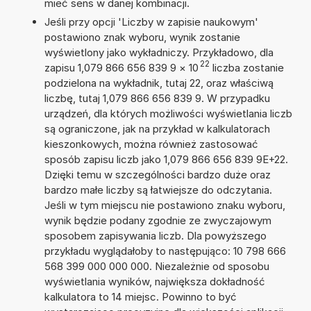
mieć sens w danej kombinacji.
Jeśli przy opcji 'Liczby w zapisie naukowym'
postawiono znak wyboru, wynik zostanie
wyświetlony jako wykładniczy. Przykładowo, dla
22
zapisu 1,079 866 656 839 9
×
10
liczba zostanie
podzielona na wykładnik, tutaj 22, oraz właściwą
liczbę, tutaj 1,079 866 656 839 9. W przypadku
urządzeń, dla których możliwości wyświetlania liczb
są ograniczone, jak na przykład w kalkulatorach
kieszonkowych, można również zastosować
sposób zapisu liczb jako 1,079 866 656 839 9E+22.
Dzięki temu w szczególności bardzo duże oraz
bardzo małe liczby są łatwiejsze do odczytania.
Jeśli w tym miejscu nie postawiono znaku wyboru,
wynik będzie podany zgodnie ze zwyczajowym
sposobem zapisywania liczb. Dla powyższego
przykładu wyglądałoby to następująco: 10 798 666
568 399 000 000 000. Niezależnie od sposobu
wyświetlania wyników, największa dokładność
kalkulatora to 14 miejsc. Powinno to być