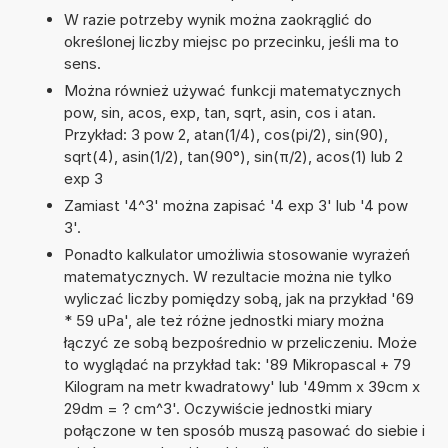
W razie potrzeby wynik można zaokrąglić do
określonej liczby miejsc po przecinku, jeśli ma to
sens.
Można również używać funkcji matematycznych
pow, sin, acos, exp, tan, sqrt, asin, cos i atan.
Przykład: 3 pow 2, atan(1/4), cos(pi/2), sin(90),
sqrt(4), asin(1/2), tan(90°), sin(π/2), acos(1) lub 2
exp 3
Zamiast '4^3' można zapisać '4 exp 3' lub '4 pow
3'.
Ponadto kalkulator umożliwia stosowanie wyrażeń
matematycznych. W rezultacie można nie tylko
wyliczać liczby pomiędzy sobą, jak na przykład '69
* 59 uPa', ale też różne jednostki miary można
łączyć ze sobą bezpośrednio w przeliczeniu. Może
to wyglądać na przykład tak: '89 Mikropascal + 79
Kilogram na metr kwadratowy' lub '49mm x 39cm x
29dm = ? cm^3'. Oczywiście jednostki miary
połączone w ten sposób muszą pasować do siebie i