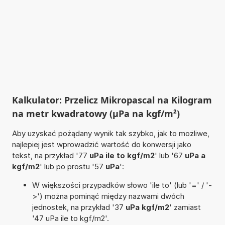
Kalkulator: Przelicz Mikropascal na Kilogram
na metr kwadratowy (µPa na kgf/m²)
Aby uzyskać pożądany wynik tak szybko, jak to możliwe,
najlepiej jest wprowadzić wartość do konwersji jako
tekst, na przykład '77
uPa ile to kgf/m2
' lub '67
uPa a
kgf/m2
' lub po prostu '57
uPa
':
W większości przypadków słowo 'ile to' (lub '=' / '-
>') można pominąć między nazwami dwóch
jednostek, na przykład '37
uPa kgf/m2
' zamiast
'47 uPa ile to kgf/m2'.