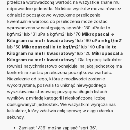
przelicza wprowadzoną wartość na wszystkie znane mu
odpowiednie jednostki. Na liście wyników można również
odnaleźć początkowo wyszukane przeliczenie.
Ewentualnie wartość do przeliczenia może zostać
wprowadzona w następujący sposób: '80 uPa ile to
kgf/m2' lub '31 uPa a kgf/m2' lub '70
Mikropascal ->
Kilogram na metr kwadratowy
' lub '60
uPa = kgf/m2
'
lub '50
Mikropascal ile to kgf/m2
' lub '40
uPa ile to
Kilogram na metr kwadratowy
' lub '20
Mikropascal a
Kilogram na metr kwadratowy
'. Dla tej opcji kalkulator
również natychmiastowo odnajduje, na jaką jednostkę ma
konkretnie zostać przeliczona początkowa wartość.
Niezależnie od tego, która z możliwości zostanie
wykorzystana, pozwala to uniknąć niewygodnego
wyszukiwania stosownej pozycji na długich listach
wyników z miriadą kategorii i nieskończoną liczbą
obsługiwanych jednostek. We wszystkim wyręcza nas
kalkulator, który załatwia całą sprawę w ciągu ułamka
sekundy.
Zamiast '√36' można zapisać 'sqrt 36'.