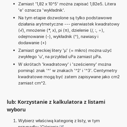
Zamiast '1,82 x 10^5' można zapisać 1,82e5. Litera
'e' oznacza 'wykładnik'.
Na tym etapie dozwolone są tylko podstawowe
działania arytmetyczne --- pierwiastek kwadratowy
(√), mnożenie (*, x), pi (π), dzielenie (/, :, ÷),
odejmowanie (-), wykładnik (^), nawiasy i
dodawanie (+)
Zamiast greckiej litery 'µ' (= mikro) można użyć
zwykłego 'u', na przykład uPa zamiast µPa.
W skrótach 'kwadratowy' i 'sześcienny' można
pominąć znak '^' w znakach '^2' i '^3'. Centymetry
kwadratowe mogą być zatem zapisywane jako cm2
zamiast cm^2.
lub: Korzystanie z kalkulatora z listami
wyboru
Wybierz właściwą kategorię z listy, w tym
przypadku '
Ciśnienia
'.