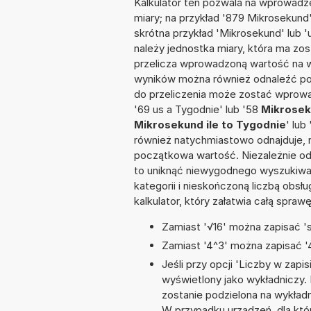
Kalkulator ten pozwala na wprowadze
miary; na przykład '879 Mikrosekund
skrótna przykład 'Mikrosekund' lub 'u
należy jednostka miary, która ma zo
przelicza wprowadzoną wartość na w
wyników można również odnaleźć po
do przeliczenia może zostać wprowad
'69 us a Tygodnie' lub '58
Mikrosek
Mikrosekund ile to Tygodnie
' lub
również natychmiastowo odnajduje, n
początkowa wartość. Niezależnie od
to uniknąć niewygodnego wyszukiwani
kategorii i nieskończoną liczbą obs
kalkulator, który załatwia całą spra
Zamiast '√16' można zapisać 'sq
Zamiast '4^3' można zapisać '4
Jeśli przy opcji 'Liczby w zap
wyświetlony jako wykładniczy. 
zostanie podzielona na wykładnik
W przypadku urządzeń, dla któr