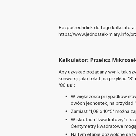
Bezpośredni link do tego kalkulatora:
https://www.jednostek-miary.info/p
Kalkulator: Przelicz Mikros
Aby uzyskać pożądany wynik tak szyb
konwersji jako tekst, na przykład '81
'86
us
':
W większości przypadków słowo
dwóch jednostek, na przykład 
Zamiast '1,08 x 10^5' można zap
W skrótach 'kwadratowy' i 'sze
Centymetry kwadratowe mogą 
Na tym etapie dozwolone są tyl