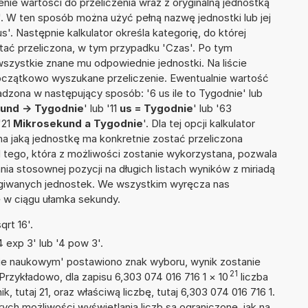
nie wartości do przeliczenia wraz z oryginalną jednostką
'. W ten sposób można użyć pełną nazwę jednostki lub jej
s'. Następnie kalkulator określa kategorię, do której
stać przeliczona, w tym przypadku 'Czas'. Po tym
szystkie znane mu odpowiednie jednostki. Na liście
czątkowo wyszukane przeliczenie. Ewentualnie wartość
zona w następujący sposób: '6 us ile to Tygodnie' lub
und -> Tygodnie
' lub '11
us = Tygodnie
' lub '63
 '21
Mikrosekund a Tygodnie
'. Dla tej opcji kalkulator
a jaką jednostkę ma konkretnie zostać przeliczona
 tego, która z możliwości zostanie wykorzystana, pozwala
a stosownej pozycji na długich listach wyników z miriadą
ługiwanych jednostek. We wszystkim wyręcza nas
wę w ciągu ułamka sekundy.
rt 16'.
 exp 3' lub '4 pow 3'.
isie naukowym' postawiono znak wyboru, wynik zostanie
21
Przykładowo, dla zapisu 6,303 074 016 716 1
×
10
liczba
, tutaj 21, oraz właściwą liczbę, tutaj 6,303 074 016 716 1.
ych możliwości wyświetlania liczb są ograniczone, jak na