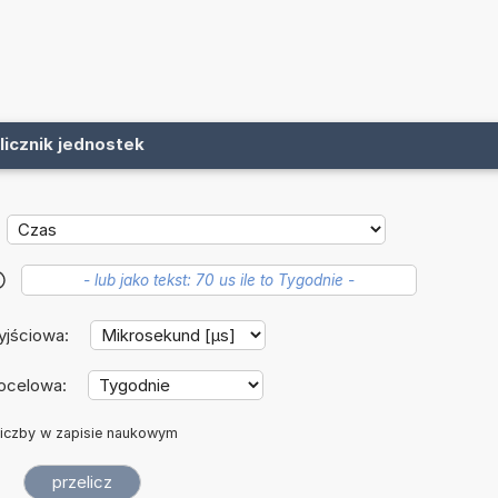
licznik jednostek
?
yjściowa:
ocelowa:
iczby w zapisie naukowym