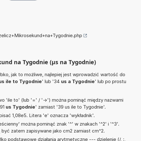
rzelicz+Mikrosekund+na+Tygodnie.php
ekund na Tygodnie (µs na Tygodnie)
ko, jak to możliwe, najlepiej jest wprowadzić wartość do
us ile to Tygodnie
' lub '34
us a Tygodnie
' lub po prostu
 'ile to' (lub '=' / '->') można pominąć między nazwami
'91
us Tygodnie
' zamiast '39 us ile to Tygodnie'.
isać 1,08e5. Litera 'e' oznacza 'wykładnik'.
ścienny' można pominąć znak '^' w znakach '^2' i '^3'.
być zatem zapisywane jako cm2 zamiast cm^2.
ko podstawowe działania arytmetyczne --- dzielenie (/, :,