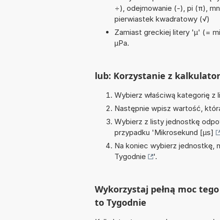
÷), odejmowanie (-), pi (π), mn
pierwiastek kwadratowy (√)
Zamiast greckiej litery 'µ' (= 
µPa.
lub: Korzystanie z kalkulato
Wybierz właściwą kategorię z l
Następnie wpisz wartość, któr
Wybierz z listy jednostkę odpo
przypadku '
Mikrosekund [µs]
Na koniec wybierz jednostkę, 
Tygodnie
'.
Wykorzystaj pełną moc tego 
to Tygodnie