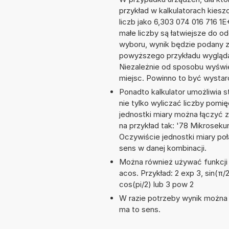
przykład w kalkulatorach kie
liczb jako 6,303 074 016 716 1
małe liczby są łatwiejsze do o
wyboru, wynik będzie podany 
powyższego przykładu wyglądał
Niezależnie od sposobu wyświe
miejsc. Powinno to być wystarc
Ponadto kalkulator umożliwia
nie tylko wyliczać liczby pomię
jednostki miary można łączyć 
na przykład tak: '78 Mikrosek
Oczywiście jednostki miary po
sens w danej kombinacji.
Można również używać funkcji m
acos. Przykład: 2 exp 3, sin(π/2)
cos(pi/2) lub 3 pow 2
W razie potrzeby wynik można za
ma to sens.