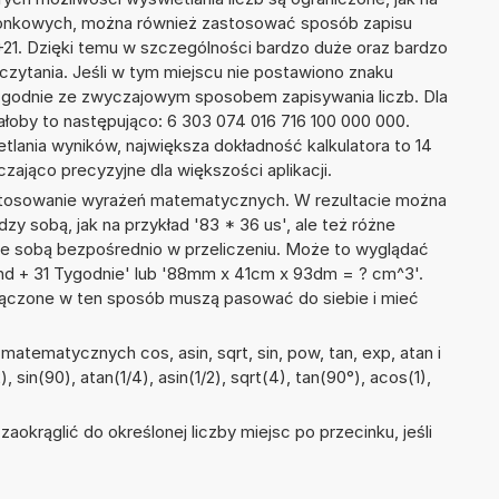
szonkowych, można również zastosować sposób zapisu
E+21. Dzięki temu w szczególności bardzo duże oraz bardzo
dczytania. Jeśli w tym miejscu nie postawiono znaku
zgodnie ze zwyczajowym sposobem zapisywania liczb. Dla
oby to następująco: 6 303 074 016 716 100 000 000.
tlania wyników, największa dokładność kalkulatora to 14
zająco precyzyjne dla większości aplikacji.
 stosowanie wyrażeń matematycznych. W rezultacie można
dzy sobą, jak na przykład '83 * 36 us', ale też różne
ze sobą bezpośrednio w przeliczeniu. Może to wyglądać
und + 31 Tygodnie' lub '88mm x 41cm x 93dm = ? cm^3'.
łączone w ten sposób muszą pasować do siebie i mieć
atematycznych cos, asin, sqrt, sin, pow, tan, exp, atan i
, sin(90), atan(1/4), asin(1/2), sqrt(4), tan(90°), acos(1),
okrąglić do określonej liczby miejsc po przecinku, jeśli