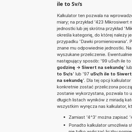
ile to Sv/s
Kalkulator ten pozwala na wprowadze
miary; na przykład '423 Mikrosiwert
jednostki lub jej skrótna przykład 'Mi
określa kategorię, do której należy 
przypadku 'Dawki promieniowania'. 
znane mu odpowiednie jednostki. Na
wyszukane przeliczenie. Ewentualni
następujący sposób: '99 uSv/h ile to 
godzinę -> Siwert na sekundę
' lu
to Sv/s
' lub '97
uSv/h ile to Siwer
na sekundę
'. Dla tej opcji kalkula
konkretnie zostać przeliczona począ
zostanie wykorzystana, pozwala to 
długich listach wyników z miriadą ka
wszystkim wyręcza nas kalkulator, k
Zamiast '4^3' można zapisać '4
Ponadto kalkulator umożliwia
nie tylko wyliczać liczby pomię