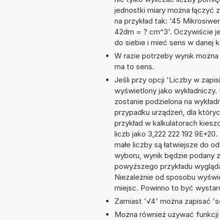
jednostki miary można łączyć 
na przykład tak: '45 Mikrosiw
42dm = ? cm^3'. Oczywiście j
do siebie i mieć sens w danej k
W razie potrzeby wynik można za
ma to sens.
Jeśli przy opcji 'Liczby w zap
wyświetlony jako wykładniczy. 
zostanie podzielona na wykładni
przypadku urządzeń, dla któryc
przykład w kalkulatorach kie
liczb jako 3,222 222 192 9E+20
małe liczby są łatwiejsze do o
wyboru, wynik będzie podany 
powyższego przykładu wygląda
Niezależnie od sposobu wyświe
miejsc. Powinno to być wystarc
Zamiast '√4' można zapisać 'sq
Można również używać funkcji m