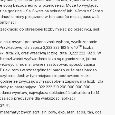
ze sobą bezpośrednio w przeliczeniu. Może to wyglądać
ert na godzinę + 94 Siwert na sekundę' lub '43mm x 92cm x
ednostki miary połączone w ten sposób muszą pasować
ombinacji.
okrąglić do określonej liczby miejsc po przecinku, jeśli
isie naukowym' postawiono znak wyboru, wynik zostanie
20
Przykładowo, dla zapisu 3,222 222 192 9
×
10
liczba
k, tutaj 20, oraz właściwą liczbę, tutaj 3,222 222 192 9. W
h możliwości wyświetlania liczb są ograniczone, jak na
szonkowych, można również zastosować sposób zapisu
. Dzięki temu w szczególności bardzo duże oraz bardzo
dczytania. Jeśli w tym miejscu nie postawiono znaku
zgodnie ze zwyczajowym sposobem zapisywania liczb. Dla
łoby to następująco: 322 222 219 290 000 000 000.
tlania wyników, największa dokładność kalkulatora to 14
zająco precyzyjne dla większości aplikacji.
rt 4'.
atematycznych sqrt, sin, pow, exp, atan, acos, tan, cos i