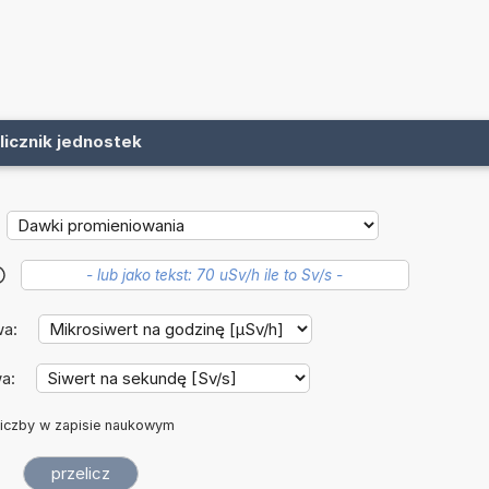
licznik jednostek
?
wa:
wa:
iczby w zapisie naukowym