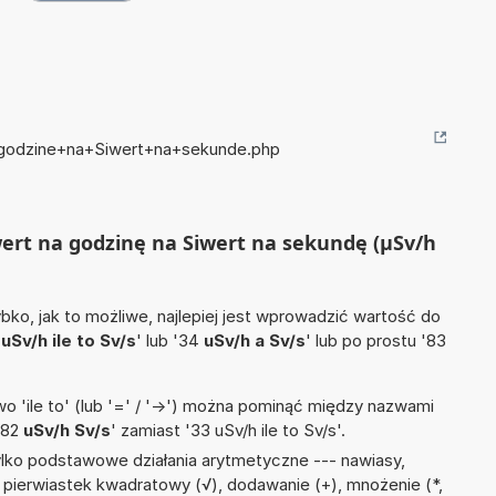
a+godzine+na+Siwert+na+sekunde.php
iwert na godzinę na Siwert na sekundę (µSv/h
ko, jak to możliwe, najlepiej jest wprowadzić wartość do
4
uSv/h ile to Sv/s
' lub '34
uSv/h a Sv/s
' lub po prostu '83
 'ile to' (lub '=' / '->') można pominąć między nazwami
'82
uSv/h Sv/s
' zamiast '33 uSv/h ile to Sv/s'.
lko podstawowe działania arytmetyczne --- nawiasy,
(^), pierwiastek kwadratowy (√), dodawanie (+), mnożenie (*,