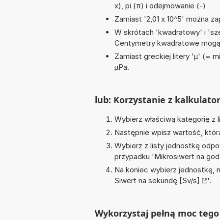
x), pi (π) i odejmowanie (-)
Zamiast '2,01 x 10^5' można zap
W skrótach 'kwadratowy' i 'sze
Centymetry kwadratowe mogą 
Zamiast greckiej litery 'µ' (= 
µPa.
lub: Korzystanie z kalkulato
Wybierz właściwą kategorię z l
Następnie wpisz wartość, któr
Wybierz z listy jednostkę odpo
przypadku '
Mikrosiwert na god
Na koniec wybierz jednostkę, 
Siwert na sekundę [Sv/s]
'.
Wykorzystaj pełną moc tego 