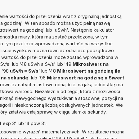
nie wartości do przeliczenia wraz z oryginalną jednostką
 na godzinę'. W ten sposób można użyć pełną nazwę
krosiwert na godzinę' lub 'uSv/h'. Następnie kalkulator
jednostka miary, która ma zostać przeliczona, w tym
Po tym przelicza wprowadzoną wartość na wszystkie
 liście wyników można również odnaleźć początkowo
e wartość do przeliczenia może zostać wprowadzona w
Sv/s' lub '48 uSv/h a Sv/s' lub '49
Mikrosiwert na
b '98
uSv/h = Sv/s
' lub '48
Mikrosiwert na godzinę ile
t na sekundę
' lub '96
Mikrosiwert na godzinę a Siwert
tor również natychmiastowo odnajduje, na jaką jednostkę ma
tkowa wartość. Niezależnie od tego, która z możliwości
uniknąć niewygodnego wyszukiwania stosownej pozycji na
tegorii i nieskończoną liczbą obsługiwanych jednostek. We
tóry załatwia całą sprawę w ciągu ułamka sekundy.
 exp 3' lub '4 pow 3'.
 stosowanie wyrażeń matematycznych. W rezultacie można
dzy sobą, jak na przykład '44 * 93 uSv/h', ale też różne