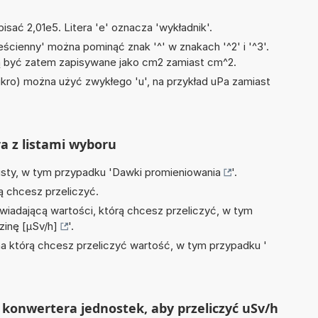
isać 2,01e5. Litera 'e' oznacza 'wykładnik'.
ścienny' można pominąć znak '^' w znakach '^2' i '^3'.
być zatem zapisywane jako cm2 zamiast cm^2.
mikro) można użyć zwykłego 'u', na przykład uPa zamiast
ra z listami wyboru
isty, w tym przypadku '
Dawki promieniowania
'.
ą chcesz przeliczyć.
wiadającą wartości, którą chcesz przeliczyć, w tym
zinę [µSv/h]
'.
na którą chcesz przeliczyć wartość, w tym przypadku '
konwertera jednostek, aby przeliczyć uSv/h