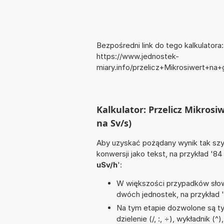
Bezpośredni link do tego kalkulatora:
https://www.jednostek-
miary.info/przelicz+Mikrosiwert+n
Kalkulator: Przelicz Mikros
na Sv/s)
Aby uzyskać pożądany wynik tak szyb
konwersji jako tekst, na przykład '8
uSv/h
':
W większości przypadków słowo
dwóch jednostek, na przykład 
Na tym etapie dozwolone są ty
dzielenie (/, :, ÷), wykładnik 