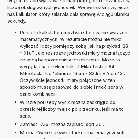
długich listach wyników z miriadą kategorii i nieskończoną
liczbą obsługiwanych jednostek. We wszystkim wyręcza
nas kalkulator, który załatwia całą sprawę w ciągu ułamka
sekundy.
Ponadto kalkulator umożliwia stosowanie wyrażeń
matematycznych. W rezultacie można nie tylko
wyliczać liczby pomiędzy sobą, jak na przykład '28
* 91 uT', ale też różne jednostki miary można łączyć
ze sobą bezpośrednio w przeliczeniu. Może to
wyglądać na przykład tak: '1 Mikrotesla + 64
Mikrotesla' lub '55mm x 19cm x 82dm = ? cm^3'.
Oczywiście jednostki miary połączone w ten
sposób muszą pasować do siebie i mieć sens w
danej kombinacji.
W razie potrzeby wynik można zaokrąglić do
określonej liczby miejsc po przecinku, jeśli ma to
sens.
Zamiast '√36' można zapisać 'sqrt 36'.
Można również używać funkcji matematycznych