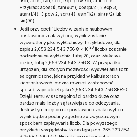
asin, acos, tan, sqrt, exp, pow, sin, atan i cos.
Przykład: acos(1), tan(90°), cos(pi/2), 2 exp 3,
atan(1/4), 3 pow 2, sqrt(4), asin(1/2), sin(π/2) lub
sin(90)
Jeśli przy opcji 'Liczby w zapisie naukowym'
postawiono znak wyboru, wynik zostanie
wyświetlony jako wykładniczy. Przykładowo, dla
20
zapisu 2,653 234 543 756 8
×
10
liczba zostanie
podzielona na wykładnik, tutaj 20, oraz właściwą
liczbę, tutaj 2,653 234 543 756 8. W przypadku
urządzeń, dla których możliwości wyświetlania liczb
są ograniczone, jak na przykład w kalkulatorach
kieszonkowych, można również zastosować
sposób zapisu liczb jako 2,653 234 543 756 8E+20.
Dzięki temu w szczególności bardzo duże oraz
bardzo małe liczby są łatwiejsze do odczytania.
Jeśli w tym miejscu nie postawiono znaku wyboru,
wynik będzie podany zgodnie ze zwyczajowym
sposobem zapisywania liczb. Dla powyższego
przykładu wyglądałoby to następująco: 265 323 454
375 680 000 000. Niezależnie od sposobu