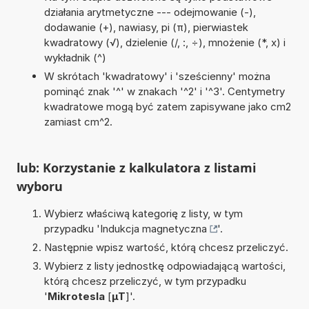
działania arytmetyczne --- odejmowanie (-),
dodawanie (+), nawiasy, pi (π), pierwiastek
kwadratowy (√), dzielenie (/, :, ÷), mnożenie (*, x) i
wykładnik (^)
W skrótach 'kwadratowy' i 'sześcienny' można
pominąć znak '^' w znakach '^2' i '^3'. Centymetry
kwadratowe mogą być zatem zapisywane jako cm2
zamiast cm^2.
lub: Korzystanie z kalkulatora z listami
wyboru
Wybierz właściwą kategorię z listy, w tym
przypadku '
Indukcja magnetyczna
'.
Następnie wpisz wartość, którą chcesz przeliczyć.
Wybierz z listy jednostkę odpowiadającą wartości,
którą chcesz przeliczyć, w tym przypadku
'
Mikrotesla
[
µT
]'.