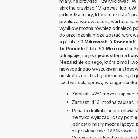
miary; na przykład '129 Mikrowat'. W
skrótna przykład 'Mikrowat' lub 'uW'.
jednostka miary, która ma zostać prz
przelicza wprowadzoną wartość na w
wyników można również odnaleźć po
do przeliczenia może zostać wprowad
a p' lub '49
Mikrowat -> Poncelet
'
to Poncelet
' lub '63
Mikrowat a P
odnajduje, na jaką jednostkę ma kon
Niezależnie od tego, która z możliw
niewygodnego wyszukiwania stosownej 
nieskończoną liczbą obsługiwanych j
załatwia całą sprawę w ciągu ułamka
Zamiast '√25' można zapisać 's
Zamiast '4^3' można zapisać '4
Ponadto kalkulator umożliwia
nie tylko wyliczać liczby pomię
jednostki miary można łączyć 
na przykład tak: '12 Mikrowat
Oczywiście jednostki miary po