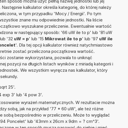
 ten sposób można użyć pełną nazwę jednostki lub jej
 Następnie kalkulator określa kategorię, do której należy
eliczona, w tym przypadku 'Mocy / Energii'. Po tym
szystkie znane mu odpowiednie jednostki. Na liście
czątkowo wyszukane przeliczenie. Ewentualnie wartość
zona w następujący sposób: '66 uW ile to p' lub '81 uW
 lub '32
uW = p
' lub '15
Mikrowat ile to p
' lub '97
uW ile
oncelet
'. Dla tej opcji kalkulator również natychmiastowo
kretnie zostać przeliczona początkowa wartość.
ości zostanie wykorzystana, pozwala to uniknąć
pozycji na długich listach wyników z miriadą kategorii i
ednostek. We wszystkim wyręcza nas kalkulator, który
 sekundy.
qrt 25'.
 exp 3' lub '4 pow 3'.
 stosowanie wyrażeń matematycznych. W rezultacie można
dzy sobą, jak na przykład '77 * 60 uW', ale też różne
ze sobą bezpośrednio w przeliczeniu. Może to wyglądać
 + 94 Poncelet' lub '43mm x 26cm x 9dm = ? cm^3'.
łączone w ten sposób muszą pasować do siebie i mieć