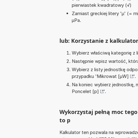
pierwiastek kwadratowy (√)
Zamiast greckiej litery 'µ' (= 
µPa.
lub: Korzystanie z kalkulato
Wybierz właściwą kategorię z l
Następnie wpisz wartość, któr
Wybierz z listy jednostkę odpo
przypadku '
Mikrowat [µW]
'.
Na koniec wybierz jednostkę, 
Poncelet [p]
'.
Wykorzystaj pełną moc tego 
to p
Kalkulator ten pozwala na wprowadze