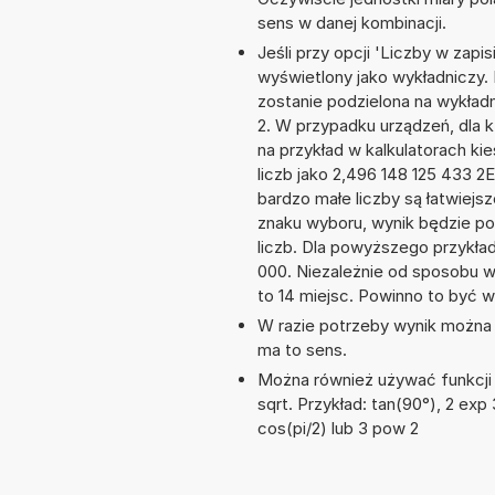
sens w danej kombinacji.
Jeśli przy opcji 'Liczby w zap
wyświetlony jako wykładniczy. 
zostanie podzielona na wykładni
2. W przypadku urządzeń, dla k
na przykład w kalkulatorach 
liczb jako 2,496 148 125 433 2
bardzo małe liczby są łatwiejs
znaku wyboru, wynik będzie 
liczb. Dla powyższego przykła
000. Niezależnie od sposobu w
to 14 miejsc. Powinno to być w
W razie potrzeby wynik można za
ma to sens.
Można również używać funkcji m
sqrt. Przykład: tan(90°), 2 exp 3
cos(pi/2) lub 3 pow 2