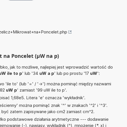
rzelicz+Mikrowat+na+Poncelet.php
t na Poncelet (µW na p)
ko, jak to możliwe, najlepiej jest wprowadzić wartość do
uW ile to p
' lub '34
uW a p
' lub po prostu '17
uW
':
 'ile to' (lub '=' / '->') można pominąć między nazwami
'82
uW p
' zamiast '99 uW ile to p'.
isać 1,68e5. Litera 'e' oznacza 'wykładnik'.
ścienny' można pominąć znak '^' w znakach '^2' i '^3'.
być zatem zapisywane jako cm2 zamiast cm^2.
ylko podstawowe działania arytmetyczne --- dodawanie
 odejmowanie (-), nawiasy, wykładnik (^), mnożenie (*, x) i