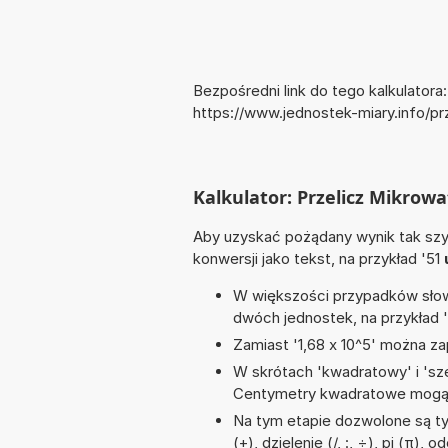
Bezpośredni link do tego kalkulatora:
https://www.jednostek-miary.info/p
Kalkulator: Przelicz Mikrowa
Aby uzyskać pożądany wynik tak szyb
konwersji jako tekst, na przykład '51
W większości przypadków słowo
dwóch jednostek, na przykład 
Zamiast '1,68 x 10^5' można zap
W skrótach 'kwadratowy' i 'sze
Centymetry kwadratowe mogą 
Na tym etapie dozwolone są t
(+), dzielenie (/, :, ÷), pi (π),