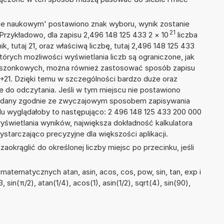
isie naukowym' postawiono znak wyboru, wynik zostanie
21
Przykładowo, dla zapisu 2,496 148 125 433 2
×
10
liczba
k, tutaj 21, oraz właściwą liczbę, tutaj 2,496 148 125 433
tórych możliwości wyświetlania liczb są ograniczone, jak
kieszonkowych, można również zastosować sposób zapisu
E+21. Dzięki temu w szczególności bardzo duże oraz
ze do odczytania. Jeśli w tym miejscu nie postawiono
podany zgodnie ze zwyczajowym sposobem zapisywania
du wyglądałoby to następująco: 2 496 148 125 433 200 000
yświetlania wyników, największa dokładność kalkulatora
ystarczająco precyzyjne dla większości aplikacji.
okrąglić do określonej liczby miejsc po przecinku, jeśli
atematycznych atan, asin, acos, cos, pow, sin, tan, exp i
, sin(π/2), atan(1/4), acos(1), asin(1/2), sqrt(4), sin(90),