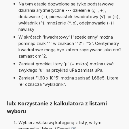
Na tym etapie dozwolone są tylko podstawowe
działania arytmetyczne --- dzielenie (/, :, ÷),
dodawanie (+), pierwiastek kwadratowy (√), pi (π),
wykładnik (^), mnożenie (*, x), odejmowanie (-) i
nawiasy
W skrótach 'kwadratowy' i 'sześcienny' można
pominąć znak '^' w znakach '^2' i '^3'. Centymetry
kwadratowe mogą być zatem zapisywane jako cm2
zamiast cm^2.
Zamiast greckiej litery 'µ' (= mikro) można użyć
zwykłego 'u', na przykład uPa zamiast µPa.
Zamiast '1,68 x 10^5' można zapisać 1,68e5. Litera
'e' oznacza 'wykładnik'.
lub: Korzystanie z kalkulatora z listami
wyboru
Wybierz właściwą kategorię z listy, w tym
przypadku '
Mocy / Energii
'.