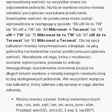
wprowadzoną wartość na wszystkie znane mu
odpowiednie jednostki. Na liście wyników można również
odnaleźć początkowo wyszukane przeliczenie.
Ewentualnie wartość do przeliczenia może zostać
wprowadzona w następujący sposób: '66 uW ile to TW'
lub '81 uW a TW' lub '49
Mikrowat -> Terawat
' lub '32
uW = TW
' lub '15
Mikrowat ile to TW
' lub '97
uW ile to
Terawat
' lub '63
Mikrowat a Terawat
'. Dla tej opcji
kalkulator również natychmiastowo odnajduje, na jaką
jednostkę ma konkretnie zostać przeliczona początkowa
wartość. Niezależnie od tego, która z możliwości
zostanie wykorzystana, pozwala to uniknąć
niewygodnego wyszukiwania stosownej pozycji na
długich listach wyników z miriadą kategorii i nieskończoną
liczbą obsługiwanych jednostek. We wszystkim wyręcza
nas kalkulator, który załatwia całą sprawę w ciągu ułamka
sekundy.
Można również używać funkcji matematycznych
exp, cos, asin, sqrt, tan, sin, acos, pow i atan.
Przykład: asin(1/2), sin(π/2), 2 exp 3, tan(90°),