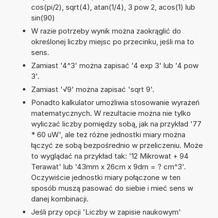
cos(pi/2), sqrt(4), atan(1/4), 3 pow 2, acos(1) lub
sin(90)
W razie potrzeby wynik można zaokrąglić do
określonej liczby miejsc po przecinku, jeśli ma to
sens.
Zamiast '4^3' można zapisać '4 exp 3' lub '4 pow
3'.
Zamiast '√9' można zapisać 'sqrt 9'.
Ponadto kalkulator umożliwia stosowanie wyrażeń
matematycznych. W rezultacie można nie tylko
wyliczać liczby pomiędzy sobą, jak na przykład '77
* 60 uW', ale też różne jednostki miary można
łączyć ze sobą bezpośrednio w przeliczeniu. Może
to wyglądać na przykład tak: '12 Mikrowat + 94
Terawat' lub '43mm x 26cm x 9dm = ? cm^3'.
Oczywiście jednostki miary połączone w ten
sposób muszą pasować do siebie i mieć sens w
danej kombinacji.
Jeśli przy opcji 'Liczby w zapisie naukowym'