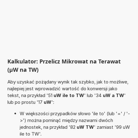
Kalkulator: Przelicz Mikrowat na Terawat
(µW na TW)
Aby uzyskać pożądany wynik tak szybko, jak to możliwe,
najlepiej jest wprowadzić wartość do konwersji jako
tekst, na przykład '51
uW ile to TW
' lub '34
uW a TW
'
lub po prostu '17
uW
':
W większości przypadków słowo 'ile to' (lub '=' / '-
>') można pominąć między nazwami dwóch
jednostek, na przykład '82
uW TW
' zamiast '99 uW
ile to TW'.