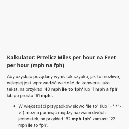
Kalkulator: Przelicz Miles per hour na Feet
per hour (mph na fph)
Aby uzyskać pożądany wynik tak szybko, jak to możliwe,
najlepiej jest wprowadzić wartość do konwersji jako
tekst, na przykład '40
mph ile to fph
' lub '1
mph a fph
'
lub po prostu '61
mph
':
W większości przypadków słowo 'ile to' (lub '=' / '-
>') można pominąć między nazwami dwóch
jednostek, na przykład '82
mph fph
' zamiast '22
mph ile to fph'.