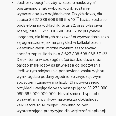
Jeśli przy opcji 'Liczby w zapisie naukowym'
postawiono znak wyboru, wynik zostanie
wyświetlony jako wykładniczy. Przykładowo, dla
22
zapisu 3,627 338 608 966 5
×
10
liczba zostanie
podzielona na wykładnik, tutaj 22, oraz właściwą
liczbę, tutaj 3,627 338 608 966 5. W przypadku
urządzeń, dla których możliwości wyświetlania liczb
są ograniczone, jak na przykład w kalkulatorach
kieszonkowych, można również zastosować
sposób zapisu liczb jako 3,627 338 608 966 5E+22.
Dzięki temu w szczególności bardzo duże oraz
bardzo małe liczby są łatwiejsze do odczytania.
Jeśli w tym miejscu nie postawiono znaku wyboru,
wynik będzie podany zgodnie ze zwyczajowym
sposobem zapisywania liczb. Dla powyższego
przykładu wyglądałoby to następująco: 36 273 386
089 665 000 000 000. Niezależnie od sposobu
wyświetlania wyników, największa dokładność
kalkulatora to 14 miejsc. Powinno to być
wystarczająco precyzyjne dla większości aplikacji.