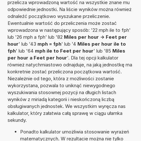
przelicza wprowadzoną wartość na wszystkie znane mu
odpowiednie jednostki. Na liście wyników można również
odnaleźć początkowo wyszukane przeliczenie.
Ewentualnie wartość do przeliczenia może zostać
wprowadzona w następujący sposób: '22 mph ile to fph'
lub '26 mph a fph' lub '82
Miles per hour -> Feet per
hour
' lub '43
mph = fph
' lub '4
Miles per hour ile to
fph
' lub '64
mph ile to Feet per hour
' lub '85
Miles
per hour a Feet per hour
'. Dla tej opcji kalkulator
również natychmiastowo odnajduje, na jaką jednostkę ma
konkretnie zostać przeliczona początkowa wartość.
Niezależnie od tego, która z możliwości zostanie
wykorzystana, pozwala to uniknąć niewygodnego
wyszukiwania stosownej pozycji na długich listach
wyników z miriadą kategorii i nieskończoną liczbą
obsługiwanych jednostek. We wszystkim wyręcza nas
kalkulator, który załatwia całą sprawę w ciągu ułamka
sekundy.
Ponadto kalkulator umożliwia stosowanie wyrażeń
matematycznych. W rezultacie można nie tylko