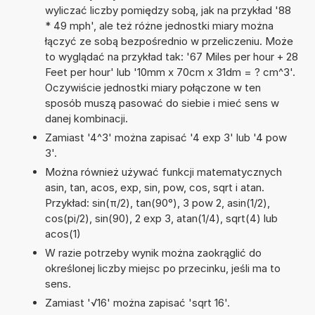
wyliczać liczby pomiędzy sobą, jak na przykład '88
* 49 mph', ale też różne jednostki miary można
łączyć ze sobą bezpośrednio w przeliczeniu. Może
to wyglądać na przykład tak: '67 Miles per hour + 28
Feet per hour' lub '10mm x 70cm x 31dm = ? cm^3'.
Oczywiście jednostki miary połączone w ten
sposób muszą pasować do siebie i mieć sens w
danej kombinacji.
Zamiast '4^3' można zapisać '4 exp 3' lub '4 pow
3'.
Można również używać funkcji matematycznych
asin, tan, acos, exp, sin, pow, cos, sqrt i atan.
Przykład: sin(π/2), tan(90°), 3 pow 2, asin(1/2),
cos(pi/2), sin(90), 2 exp 3, atan(1/4), sqrt(4) lub
acos(1)
W razie potrzeby wynik można zaokrąglić do
określonej liczby miejsc po przecinku, jeśli ma to
sens.
Zamiast '√16' można zapisać 'sqrt 16'.