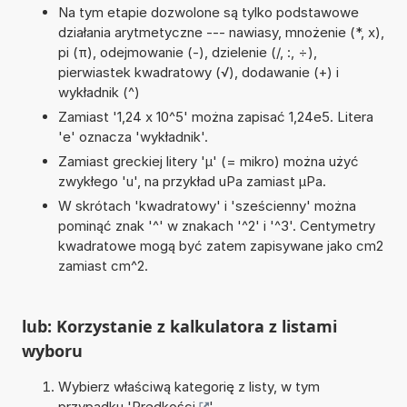
Na tym etapie dozwolone są tylko podstawowe
działania arytmetyczne --- nawiasy, mnożenie (*, x),
pi (π), odejmowanie (-), dzielenie (/, :, ÷),
pierwiastek kwadratowy (√), dodawanie (+) i
wykładnik (^)
Zamiast '1,24 x 10^5' można zapisać 1,24e5. Litera
'e' oznacza 'wykładnik'.
Zamiast greckiej litery 'µ' (= mikro) można użyć
zwykłego 'u', na przykład uPa zamiast µPa.
W skrótach 'kwadratowy' i 'sześcienny' można
pominąć znak '^' w znakach '^2' i '^3'. Centymetry
kwadratowe mogą być zatem zapisywane jako cm2
zamiast cm^2.
lub: Korzystanie z kalkulatora z listami
wyboru
Wybierz właściwą kategorię z listy, w tym
przypadku '
Prędkości
'.