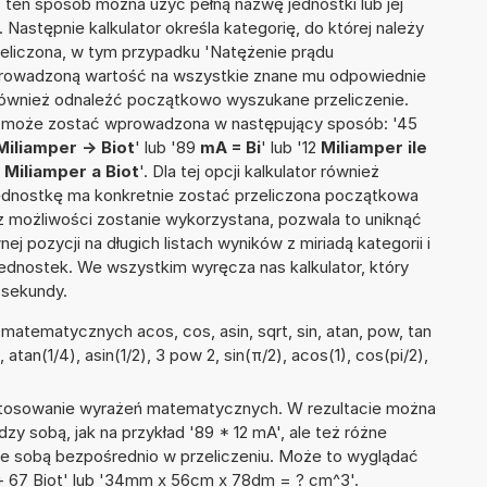
W ten sposób można użyć pełną nazwę jednostki lub jej
. Następnie kalkulator określa kategorię, do której należy
zeliczona, w tym przypadku 'Natężenie prądu
wprowadzoną wartość na wszystkie znane mu odpowiednie
 również odnaleźć początkowo wyszukane przeliczenie.
ia może zostać wprowadzona w następujący sposób: '45
Miliamper -> Biot
' lub '89
mA = Bi
' lub '12
Miliamper ile
8
Miliamper a Biot
'. Dla tej opcji kalkulator również
jednostkę ma konkretnie zostać przeliczona początkowa
 z możliwości zostanie wykorzystana, pozwala to uniknąć
pozycji na długich listach wyników z miriadą kategorii i
ednostek. We wszystkim wyręcza nas kalkulator, który
 sekundy.
atematycznych acos, cos, asin, sqrt, sin, atan, pow, tan
, atan(1/4), asin(1/2), 3 pow 2, sin(π/2), acos(1), cos(pi/2),
 stosowanie wyrażeń matematycznych. W rezultacie można
dzy sobą, jak na przykład '89 * 12 mA', ale też różne
ze sobą bezpośrednio w przeliczeniu. Może to wyglądać
r + 67 Biot' lub '34mm x 56cm x 78dm = ? cm^3'.