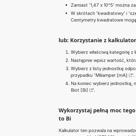
Zamiast '1,47 x 10^5' można zap
W skrótach 'kwadratowy' i 'sze
Centymetry kwadratowe mogą 
lub: Korzystanie z kalkulato
Wybierz właściwą kategorię z l
Następnie wpisz wartość, któr
Wybierz z listy jednostkę odpo
przypadku '
Miliamper [mA]
'.
Na koniec wybierz jednostkę, 
Biot [Bi]
'.
Wykorzystaj pełną moc tego 
to Bi
Kalkulator ten pozwala na wprowadze