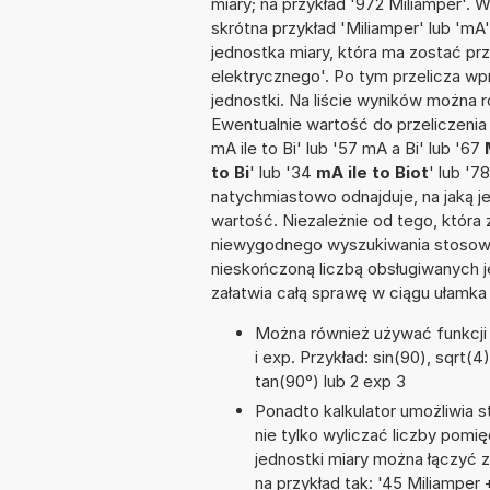
miary; na przykład '972 Miliamper'. 
skrótna przykład 'Miliamper' lub 'mA'
jednostka miary, która ma zostać pr
elektrycznego'. Po tym przelicza 
jednostki. Na liście wyników można
Ewentualnie wartość do przeliczen
mA ile to Bi' lub '57 mA a Bi' lub '67
to Bi
' lub '34
mA ile to Biot
' lub '7
natychmiastowo odnajduje, na jaką 
wartość. Niezależnie od tego, która
niewygodnego wyszukiwania stosownej 
nieskończoną liczbą obsługiwanych j
załatwia całą sprawę w ciągu ułamka
Można również używać funkcji m
i exp. Przykład: sin(90), sqrt(4)
tan(90°) lub 2 exp 3
Ponadto kalkulator umożliwia
nie tylko wyliczać liczby pomię
jednostki miary można łączyć 
na przykład tak: '45 Miliampe