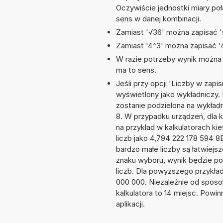
Oczywiście jednostki miary po
sens w danej kombinacji.
Zamiast '√36' można zapisać 's
Zamiast '4^3' można zapisać '4
W razie potrzeby wynik można za
ma to sens.
Jeśli przy opcji 'Liczby w zap
wyświetlony jako wykładniczy. 
zostanie podzielona na wykładni
8. W przypadku urządzeń, dla k
na przykład w kalkulatorach 
liczb jako 4,794 222 178 594 8
bardzo małe liczby są łatwiejs
znaku wyboru, wynik będzie 
liczb. Dla powyższego przykła
000 000. Niezależnie od sposo
kalkulatora to 14 miejsc. Powi
aplikacji.