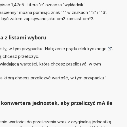
isać 1,47e5. Litera 'e' oznacza 'wykładnik'.
ścienny' można pominąć znak '^' w znakach '^2' i '^3'.
być zatem zapisywane jako cm2 zamiast cm^2.
ra z listami wyboru
isty, w tym przypadku '
Natężenie prądu elektrycznego
'.
ą chcesz przeliczyć.
wiadającą wartości, którą chcesz przeliczyć, w tym
na którą chcesz przeliczyć wartość, w tym przypadku '
konwertera jednostek, aby przeliczyć mA ile
nie wartości do przeliczenia wraz z oryginalną jednostką