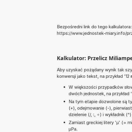
Bezpośredni link do tego kalkulatora:
https://www.jednostek-miary.info/pr
Kalkulator: Przelicz Miliamp
Aby uzyskać pożądany wynik tak szyb
konwersji jako tekst, na przykład '12
W większości przypadków słowo
dwóch jednostek, na przykład 
Na tym etapie dozwolone są t
(+), odejmowanie (-), pierwiast
dzielenie (/, :, ÷) i wykładnik (^)
Zamiast greckiej litery 'µ' (= 
µPa.