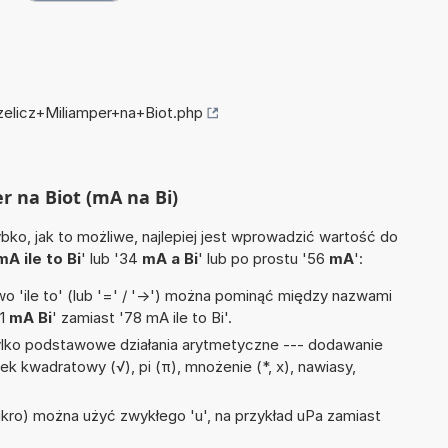
zelicz+Miliamper+na+Biot.php
er na Biot (mA na Bi)
ko, jak to możliwe, najlepiej jest wprowadzić wartość do
mA ile to Bi
' lub '34
mA a Bi
' lub po prostu '56
mA
':
 'ile to' (lub '=' / '->') można pominąć między nazwami
'1
mA Bi
' zamiast '78 mA ile to Bi'.
ylko podstawowe działania arytmetyczne --- dodawanie
ek kwadratowy (√), pi (π), mnożenie (*, x), nawiasy,
mikro) można użyć zwykłego 'u', na przykład uPa zamiast