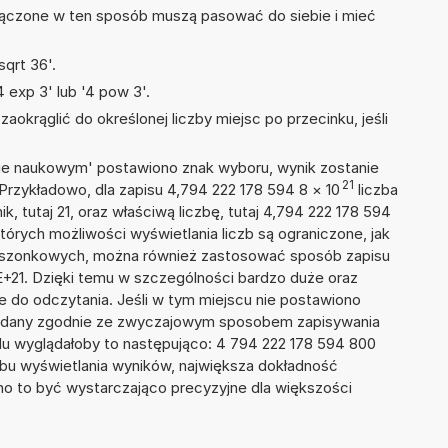
łączone w ten sposób muszą pasować do siebie i mieć
qrt 36'.
 exp 3' lub '4 pow 3'.
okrąglić do określonej liczby miejsc po przecinku, jeśli
isie naukowym' postawiono znak wyboru, wynik zostanie
21
Przykładowo, dla zapisu 4,794 222 178 594 8
×
10
liczba
k, tutaj 21, oraz właściwą liczbę, tutaj 4,794 222 178 594
tórych możliwości wyświetlania liczb są ograniczone, jak
kieszonkowych, można również zastosować sposób zapisu
E+21. Dzięki temu w szczególności bardzo duże oraz
ze do odczytania. Jeśli w tym miejscu nie postawiono
podany zgodnie ze zwyczajowym sposobem zapisywania
du wyglądałoby to następująco: 4 794 222 178 594 800
bu wyświetlania wyników, największa dokładność
nno to być wystarczająco precyzyjne dla większości