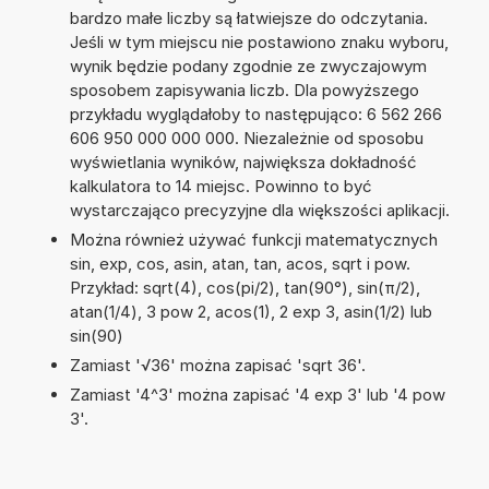
bardzo małe liczby są łatwiejsze do odczytania.
Jeśli w tym miejscu nie postawiono znaku wyboru,
wynik będzie podany zgodnie ze zwyczajowym
sposobem zapisywania liczb. Dla powyższego
przykładu wyglądałoby to następująco: 6 562 266
606 950 000 000 000. Niezależnie od sposobu
wyświetlania wyników, największa dokładność
kalkulatora to 14 miejsc. Powinno to być
wystarczająco precyzyjne dla większości aplikacji.
Można również używać funkcji matematycznych
sin, exp, cos, asin, atan, tan, acos, sqrt i pow.
Przykład: sqrt(4), cos(pi/2), tan(90°), sin(π/2),
atan(1/4), 3 pow 2, acos(1), 2 exp 3, asin(1/2) lub
sin(90)
Zamiast '√36' można zapisać 'sqrt 36'.
Zamiast '4^3' można zapisać '4 exp 3' lub '4 pow
3'.