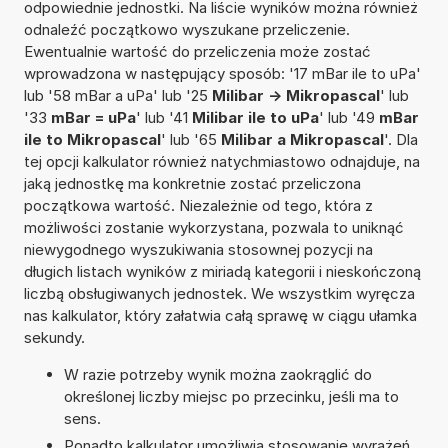
odpowiednie jednostki. Na liście wyników można również
odnaleźć początkowo wyszukane przeliczenie.
Ewentualnie wartość do przeliczenia może zostać
wprowadzona w następujący sposób: '17 mBar ile to uPa'
lub '58 mBar a uPa' lub '25
Milibar -> Mikropascal
' lub
'33
mBar = uPa
' lub '41
Milibar ile to uPa
' lub '49
mBar
ile to Mikropascal
' lub '65
Milibar a Mikropascal
'. Dla
tej opcji kalkulator również natychmiastowo odnajduje, na
jaką jednostkę ma konkretnie zostać przeliczona
początkowa wartość. Niezależnie od tego, która z
możliwości zostanie wykorzystana, pozwala to uniknąć
niewygodnego wyszukiwania stosownej pozycji na
długich listach wyników z miriadą kategorii i nieskończoną
liczbą obsługiwanych jednostek. We wszystkim wyręcza
nas kalkulator, który załatwia całą sprawę w ciągu ułamka
sekundy.
W razie potrzeby wynik można zaokrąglić do
określonej liczby miejsc po przecinku, jeśli ma to
sens.
Ponadto kalkulator umożliwia stosowanie wyrażeń