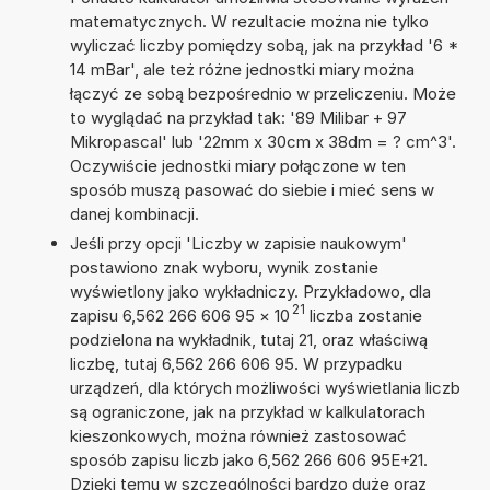
matematycznych. W rezultacie można nie tylko
wyliczać liczby pomiędzy sobą, jak na przykład '6 *
14 mBar', ale też różne jednostki miary można
łączyć ze sobą bezpośrednio w przeliczeniu. Może
to wyglądać na przykład tak: '89 Milibar + 97
Mikropascal' lub '22mm x 30cm x 38dm = ? cm^3'.
Oczywiście jednostki miary połączone w ten
sposób muszą pasować do siebie i mieć sens w
danej kombinacji.
Jeśli przy opcji 'Liczby w zapisie naukowym'
postawiono znak wyboru, wynik zostanie
wyświetlony jako wykładniczy. Przykładowo, dla
21
zapisu 6,562 266 606 95
×
10
liczba zostanie
podzielona na wykładnik, tutaj 21, oraz właściwą
liczbę, tutaj 6,562 266 606 95. W przypadku
urządzeń, dla których możliwości wyświetlania liczb
są ograniczone, jak na przykład w kalkulatorach
kieszonkowych, można również zastosować
sposób zapisu liczb jako 6,562 266 606 95E+21.
Dzięki temu w szczególności bardzo duże oraz