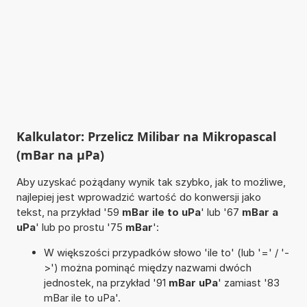
Kalkulator: Przelicz Milibar na Mikropascal
(mBar na µPa)
Aby uzyskać pożądany wynik tak szybko, jak to możliwe,
najlepiej jest wprowadzić wartość do konwersji jako
tekst, na przykład '59
mBar ile to uPa
' lub '67
mBar a
uPa
' lub po prostu '75
mBar
':
W większości przypadków słowo 'ile to' (lub '=' / '-
>') można pominąć między nazwami dwóch
jednostek, na przykład '91
mBar uPa
' zamiast '83
mBar ile to uPa'.