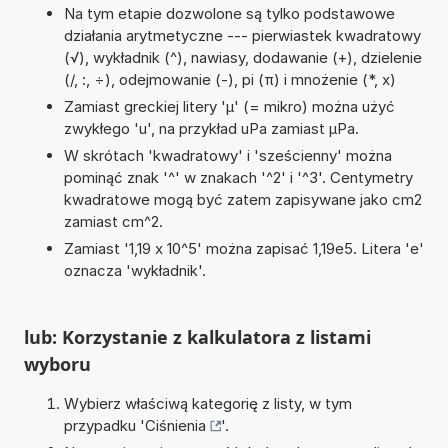
Na tym etapie dozwolone są tylko podstawowe
działania arytmetyczne --- pierwiastek kwadratowy
(√), wykładnik (^), nawiasy, dodawanie (+), dzielenie
(/, :, ÷), odejmowanie (-), pi (π) i mnożenie (*, x)
Zamiast greckiej litery 'µ' (= mikro) można użyć
zwykłego 'u', na przykład uPa zamiast µPa.
W skrótach 'kwadratowy' i 'sześcienny' można
pominąć znak '^' w znakach '^2' i '^3'. Centymetry
kwadratowe mogą być zatem zapisywane jako cm2
zamiast cm^2.
Zamiast '1,19 x 10^5' można zapisać 1,19e5. Litera 'e'
oznacza 'wykładnik'.
lub: Korzystanie z kalkulatora z listami
wyboru
Wybierz właściwą kategorię z listy, w tym
przypadku '
Ciśnienia
'.