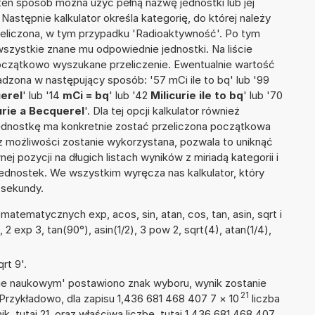
W ten sposób można użyć pełną nazwę jednostki lub jej
. Następnie kalkulator określa kategorię, do której należy
zeliczona, w tym przypadku 'Radioaktywność'. Po tym
szystkie znane mu odpowiednie jednostki. Na liście
czątkowo wyszukane przeliczenie. Ewentualnie wartość
zona w następujący sposób: '57 mCi ile to bq' lub '99
uerel
' lub '14
mCi = bq
' lub '42
Milicurie ile to bq
' lub '70
urie a Becquerel
'. Dla tej opcji kalkulator również
jednostkę ma konkretnie zostać przeliczona początkowa
 z możliwości zostanie wykorzystana, pozwala to uniknąć
pozycji na długich listach wyników z miriadą kategorii i
ednostek. We wszystkim wyręcza nas kalkulator, który
 sekundy.
atematycznych exp, acos, sin, atan, cos, tan, asin, sqrt i
, 2 exp 3, tan(90°), asin(1/2), 3 pow 2, sqrt(4), atan(1/4),
rt 9'.
isie naukowym' postawiono znak wyboru, wynik zostanie
21
Przykładowo, dla zapisu 1,436 681 468 407 7
×
10
liczba
k, tutaj 21, oraz właściwą liczbę, tutaj 1,436 681 468 407