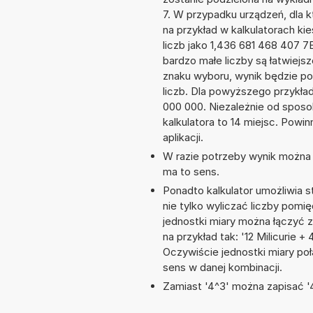
7. W przypadku urządzeń, dla k
na przykład w kalkulatorach 
liczb jako 1,436 681 468 407 7
bardzo małe liczby są łatwiejs
znaku wyboru, wynik będzie 
liczb. Dla powyższego przykła
000 000. Niezależnie od sposo
kalkulatora to 14 miejsc. Powi
aplikacji.
W razie potrzeby wynik można za
ma to sens.
Ponadto kalkulator umożliwia
nie tylko wyliczać liczby pomię
jednostki miary można łączyć 
na przykład tak: '12 Milicurie
Oczywiście jednostki miary po
sens w danej kombinacji.
Zamiast '4^3' można zapisać '4