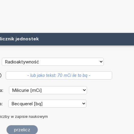
licznik jednostek
?
a:
a:
iczby w zapisie naukowym