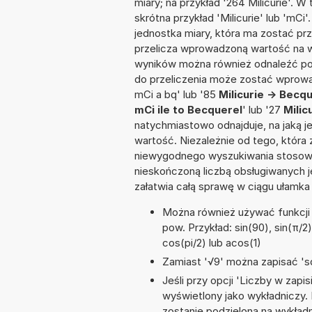
miary; na przykład '264 Milicurie'. 
skrótna przykład 'Milicurie' lub 'mCi'
jednostka miary, która ma zostać pr
przelicza wprowadzoną wartość na w
wyników można również odnaleźć po
do przeliczenia może zostać wprowad
mCi a bq' lub '85
Milicurie -> Becq
mCi ile to Becquerel
' lub '27
Milic
natychmiastowo odnajduje, na jaką 
wartość. Niezależnie od tego, która
niewygodnego wyszukiwania stosownej 
nieskończoną liczbą obsługiwanych j
załatwia całą sprawę w ciągu ułamka
Można również używać funkcji m
pow. Przykład: sin(90), sin(π/2)
cos(pi/2) lub acos(1)
Zamiast '√9' można zapisać 'sq
Jeśli przy opcji 'Liczby w zap
wyświetlony jako wykładniczy. 
zostanie podzielona na wykładni