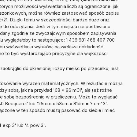
tórych możliwości wyświetlania liczb są ograniczone, jak
kieszonkowych, można również zastosować sposób zapisu
E+21. Dzięki temu w szczególności bardzo duże oraz
ze do odczytania. Jeśli w tym miejscu nie postawiono
podany zgodnie ze zwyczajowym sposobem zapisywania
du wyglądałoby to następująco: 1 436 681 468 407 700
bu wyświetlania wyników, największa dokładność
nno to być wystarczająco precyzyjne dla większości
okrąglić do określonej liczby miejsc po przecinku, jeśli
 stosowanie wyrażeń matematycznych. W rezultacie można
dzy sobą, jak na przykład '68 * 96 mCi', ale też różne
ze sobą bezpośrednio w przeliczeniu. Może to wyglądać
 + 40 Becquerel' lub '25mm x 53cm x 81dm = ? cm^3'.
łączone w ten sposób muszą pasować do siebie i mieć
 exp 3' lub '4 pow 3'.