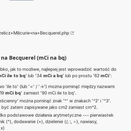
zelicz+Milicurie+na+Becquerel.php
e na Becquerel (mCi na bq)
ko, jak to możliwe, najlepiej jest wprowadzić wartość do
Ci ile to bq
' lub '34
mCi a bq
' lub po prostu '62
mCi
':
 'ile to' (lub '=' / '->') można pominąć między nazwami
'19
mCi bq
' zamiast '90 mCi ile to bq'.
ścienny' można pominąć znak '^' w znakach '^2' i '^3'.
być zatem zapisywane jako cm2 zamiast cm^2.
lko podstawowe działania arytmetyczne --- pierwiastek
k (^), dodawanie (+), dzielenie (/, :, ÷), nawiasy,
 x)