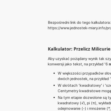
Bezpośredni link do tego kalkulatora:
https://www.jednostek-miary.info/pr
Kalkulator: Przelicz Milicuri
Aby uzyskać pożądany wynik tak szyb
konwersji jako tekst, na przykład '6
m
W większości przypadków słowo
dwóch jednostek, na przykład 
W skrótach 'kwadratowy' i 'sze
Centymetry kwadratowe mogą 
Na tym etapie dozwolone są ty
kwadratowy (√), pi (π), wykładni
odejmowanie (-) i mnożenie (*,