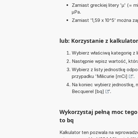
Zamiast greckiej litery 'µ' (= 
µPa.
Zamiast '1,59 x 10^5' można zap
lub: Korzystanie z kalkulato
Wybierz właściwą kategorię z l
Następnie wpisz wartość, któr
Wybierz z listy jednostkę odpo
przypadku '
Milicurie [mCi]
'.
Na koniec wybierz jednostkę, 
Becquerel [bq]
'.
Wykorzystaj pełną moc tego 
to bq
Kalkulator ten pozwala na wprowadze