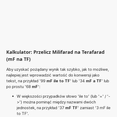
Kalkulator: Przelicz Milifarad na Terafarad
(mF na TF)
Aby uzyskać pożądany wynik tak szybko, jak to możliwe,
najlepiej jest wprowadzić wartość do konwersji jako
tekst, na przykład '99
mF ile to TF
' lub '34
mF a TF
' lub
po prostu '68
mF
':
W większości przypadków słowo 'ile to' (lub '=' / '-
>') można pominąć między nazwami dwóch
jednostek, na przykład '37
mF TF
' zamiast '3 mF ile
to TF'.