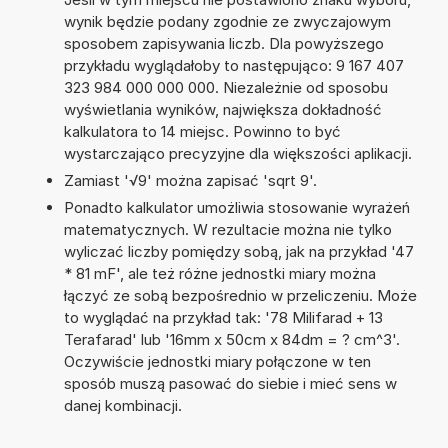
wynik będzie podany zgodnie ze zwyczajowym
sposobem zapisywania liczb. Dla powyższego
przykładu wyglądałoby to następująco: 9 167 407
323 984 000 000 000. Niezależnie od sposobu
wyświetlania wyników, największa dokładność
kalkulatora to 14 miejsc. Powinno to być
wystarczająco precyzyjne dla większości aplikacji.
Zamiast '√9' można zapisać 'sqrt 9'.
Ponadto kalkulator umożliwia stosowanie wyrażeń
matematycznych. W rezultacie można nie tylko
wyliczać liczby pomiędzy sobą, jak na przykład '47
* 81 mF', ale też różne jednostki miary można
łączyć ze sobą bezpośrednio w przeliczeniu. Może
to wyglądać na przykład tak: '78 Milifarad + 13
Terafarad' lub '16mm x 50cm x 84dm = ? cm^3'.
Oczywiście jednostki miary połączone w ten
sposób muszą pasować do siebie i mieć sens w
danej kombinacji.