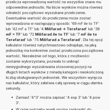
przelicza wprowadzoną wartość na wszystkie znane mu
odpowiednie jednostki. Na liście wyników można również
odnaleźć początkowo wyszukane przeliczenie.
Ewentualnie wartość do przeliczenia może zostać
wprowadzona w następujący sposób: '69 mF ile to TF'
lub '42 mF a TF' lub '4
Milifarad -> Terafarad
' lub '38
mF = TF
' lub '72
Milifarad ile to TF
' lub '7
mF ile to
Terafarad
' lub '75
Milifarad a Terafarad
'. Dla tej opcji
kalkulator również natychmiastowo odnajduje, na jaką
jednostkę ma konkretnie zostać przeliczona początkowa
wartość. Niezależnie od tego, która z możliwości
zostanie wykorzystana, pozwala to uniknąć
niewygodnego wyszukiwania stosownej pozycji na
długich listach wyników z miriadą kategorii i nieskończoną
liczbą obsługiwanych jednostek. We wszystkim wyręcza
nas kalkulator, który załatwia całą sprawę w ciągu ułamka
sekundy.
Zamiast '4^3' można zapisać '4 exp 3' lub '4 pow
3'.
W razie potrzeby wynik można zaokrąglić do