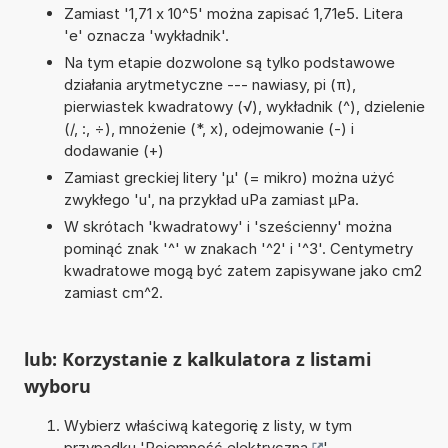
Zamiast '1,71 x 10^5' można zapisać 1,71e5. Litera
'e' oznacza 'wykładnik'.
Na tym etapie dozwolone są tylko podstawowe
działania arytmetyczne --- nawiasy, pi (π),
pierwiastek kwadratowy (√), wykładnik (^), dzielenie
(/, :, ÷), mnożenie (*, x), odejmowanie (-) i
dodawanie (+)
Zamiast greckiej litery 'µ' (= mikro) można użyć
zwykłego 'u', na przykład uPa zamiast µPa.
W skrótach 'kwadratowy' i 'sześcienny' można
pominąć znak '^' w znakach '^2' i '^3'. Centymetry
kwadratowe mogą być zatem zapisywane jako cm2
zamiast cm^2.
lub: Korzystanie z kalkulatora z listami
wyboru
Wybierz właściwą kategorię z listy, w tym
przypadku '
Pojemność elektryczna
'.