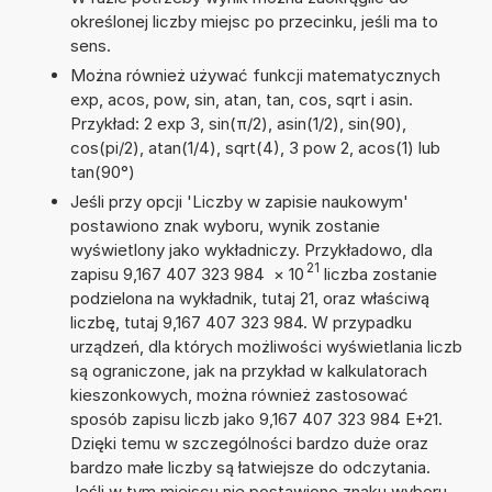
określonej liczby miejsc po przecinku, jeśli ma to
sens.
Można również używać funkcji matematycznych
exp, acos, pow, sin, atan, tan, cos, sqrt i asin.
Przykład: 2 exp 3, sin(π/2), asin(1/2), sin(90),
cos(pi/2), atan(1/4), sqrt(4), 3 pow 2, acos(1) lub
tan(90°)
Jeśli przy opcji 'Liczby w zapisie naukowym'
postawiono znak wyboru, wynik zostanie
wyświetlony jako wykładniczy. Przykładowo, dla
21
zapisu 9,167 407 323 984
×
10
liczba zostanie
podzielona na wykładnik, tutaj 21, oraz właściwą
liczbę, tutaj 9,167 407 323 984. W przypadku
urządzeń, dla których możliwości wyświetlania liczb
są ograniczone, jak na przykład w kalkulatorach
kieszonkowych, można również zastosować
sposób zapisu liczb jako 9,167 407 323 984 E+21.
Dzięki temu w szczególności bardzo duże oraz
bardzo małe liczby są łatwiejsze do odczytania.
Jeśli w tym miejscu nie postawiono znaku wyboru,