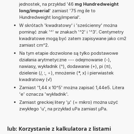
jednostek, na przykład '46
mg Hundredweight
long/imperial
' zamiast '75 mg ile to
Hundredweight long/imperial'.
W skrótach 'kwadratowy' i 'sześcienny' można
pominąć znak '^' w znakach '^2' i '^3'. Centymetry
kwadratowe mogą być zatem zapisywane jako cm2
zamiast cm^2.
Na tym etapie dozwolone są tylko podstawowe
działania arytmetyczne --- odejmowanie (-),
nawiasy, wykładnik (^), dodawanie (+), pi (π),
dzielenie (/, :, ÷), mnożenie (*, x) i pierwiastek
kwadratowy (√)
Zamiast '1,44 x 10^5' można zapisać 1,44e5. Litera
'e' oznacza 'wykładnik'.
Zamiast greckiej litery 'µ' (= mikro) można użyć
zwykłego 'u', na przykład uPa zamiast µPa.
lub: Korzystanie z kalkulatora z listami