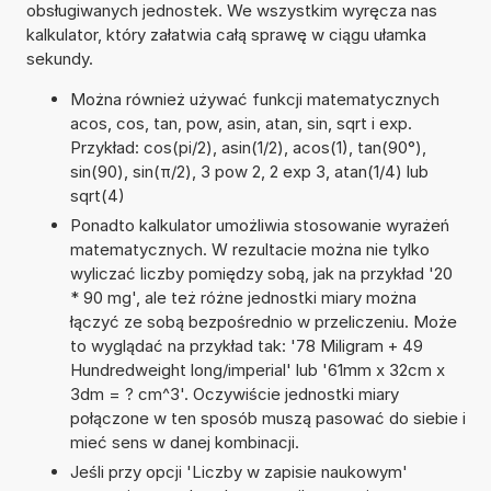
obsługiwanych jednostek. We wszystkim wyręcza nas
kalkulator, który załatwia całą sprawę w ciągu ułamka
sekundy.
Można również używać funkcji matematycznych
acos, cos, tan, pow, asin, atan, sin, sqrt i exp.
Przykład: cos(pi/2), asin(1/2), acos(1), tan(90°),
sin(90), sin(π/2), 3 pow 2, 2 exp 3, atan(1/4) lub
sqrt(4)
Ponadto kalkulator umożliwia stosowanie wyrażeń
matematycznych. W rezultacie można nie tylko
wyliczać liczby pomiędzy sobą, jak na przykład '20
* 90 mg', ale też różne jednostki miary można
łączyć ze sobą bezpośrednio w przeliczeniu. Może
to wyglądać na przykład tak: '78 Miligram + 49
Hundredweight long/imperial' lub '61mm x 32cm x
3dm = ? cm^3'. Oczywiście jednostki miary
połączone w ten sposób muszą pasować do siebie i
mieć sens w danej kombinacji.
Jeśli przy opcji 'Liczby w zapisie naukowym'