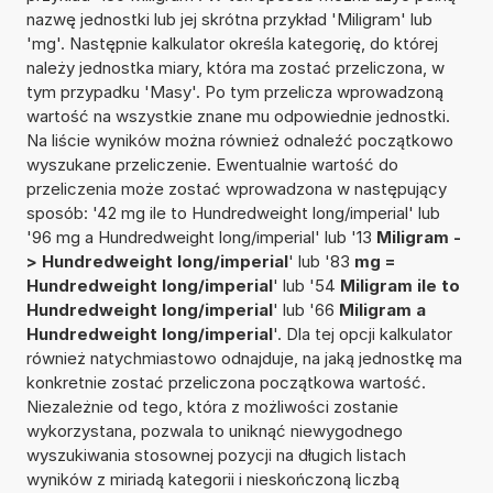
nazwę jednostki lub jej skrótna przykład 'Miligram' lub
'mg'. Następnie kalkulator określa kategorię, do której
należy jednostka miary, która ma zostać przeliczona, w
tym przypadku 'Masy'. Po tym przelicza wprowadzoną
wartość na wszystkie znane mu odpowiednie jednostki.
Na liście wyników można również odnaleźć początkowo
wyszukane przeliczenie. Ewentualnie wartość do
przeliczenia może zostać wprowadzona w następujący
sposób: '42 mg ile to Hundredweight long/imperial' lub
'96 mg a Hundredweight long/imperial' lub '13
Miligram -
> Hundredweight long/imperial
' lub '83
mg =
Hundredweight long/imperial
' lub '54
Miligram ile to
Hundredweight long/imperial
' lub '66
Miligram a
Hundredweight long/imperial
'. Dla tej opcji kalkulator
również natychmiastowo odnajduje, na jaką jednostkę ma
konkretnie zostać przeliczona początkowa wartość.
Niezależnie od tego, która z możliwości zostanie
wykorzystana, pozwala to uniknąć niewygodnego
wyszukiwania stosownej pozycji na długich listach
wyników z miriadą kategorii i nieskończoną liczbą