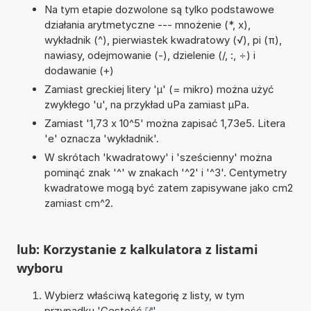
Na tym etapie dozwolone są tylko podstawowe
działania arytmetyczne --- mnożenie (*, x),
wykładnik (^), pierwiastek kwadratowy (√), pi (π),
nawiasy, odejmowanie (-), dzielenie (/, :, ÷) i
dodawanie (+)
Zamiast greckiej litery 'µ' (= mikro) można użyć
zwykłego 'u', na przykład uPa zamiast µPa.
Zamiast '1,73 x 10^5' można zapisać 1,73e5. Litera
'e' oznacza 'wykładnik'.
W skrótach 'kwadratowy' i 'sześcienny' można
pominąć znak '^' w znakach '^2' i '^3'. Centymetry
kwadratowe mogą być zatem zapisywane jako cm2
zamiast cm^2.
lub: Korzystanie z kalkulatora z listami
wyboru
Wybierz właściwą kategorię z listy, w tym
przypadku '
Gęstość
'.