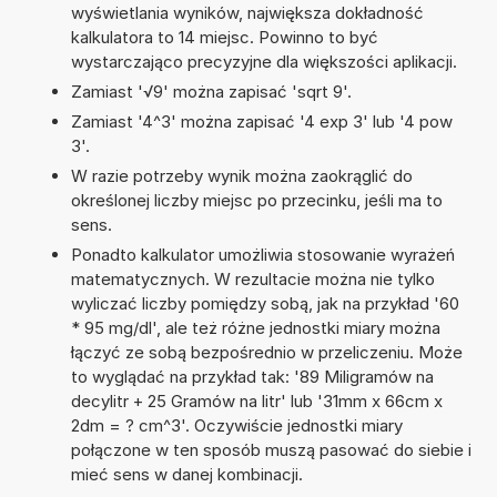
wyświetlania wyników, największa dokładność
kalkulatora to 14 miejsc. Powinno to być
wystarczająco precyzyjne dla większości aplikacji.
Zamiast '√9' można zapisać 'sqrt 9'.
Zamiast '4^3' można zapisać '4 exp 3' lub '4 pow
3'.
W razie potrzeby wynik można zaokrąglić do
określonej liczby miejsc po przecinku, jeśli ma to
sens.
Ponadto kalkulator umożliwia stosowanie wyrażeń
matematycznych. W rezultacie można nie tylko
wyliczać liczby pomiędzy sobą, jak na przykład '60
* 95 mg/dl', ale też różne jednostki miary można
łączyć ze sobą bezpośrednio w przeliczeniu. Może
to wyglądać na przykład tak: '89 Miligramów na
decylitr + 25 Gramów na litr' lub '31mm x 66cm x
2dm = ? cm^3'. Oczywiście jednostki miary
połączone w ten sposób muszą pasować do siebie i
mieć sens w danej kombinacji.