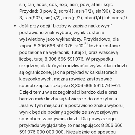
sin, tan, acos, cos, exp, asin, pow, atan i sqrt.
Przykład: 3 pow 2, sqrt(4), asin(1/2), sin(90), 2 exp
3, tan(90°), sin(π/2), cos(pi/2), atan(1/4) lub acos(1)
Jeśli przy opcji 'Liczby w zapisie naukowym'
postawiono znak wyboru, wynik zostanie
wyświetlony jako wykładniczy. Przykładowo, dla
21
zapisu 8,306 666 591 076
×
10
liczba zostanie
podzielona na wykładnik, tutaj 21, oraz właściwą
liczbę, tutaj 8,306 666 591 076. W przypadku
urządzeń, dla których możliwości wyświetlania liczb
są ograniczone, jak na przykład w kalkulatorach
kieszonkowych, można również zastosować
sposób zapisu liczb jako 8,306 666 591 076 E+21.
Dzięki temu w szczególności bardzo duże oraz
bardzo małe liczby są łatwiejsze do odczytania.
Jeśli w tym miejscu nie postawiono znaku wyboru,
wynik będzie podany zgodnie ze zwyczajowym
sposobem zapisywania liczb. Dla powyższego
przykładu wyglądałoby to następująco: 8 306 666
591 076 000 000 000. Niezależnie od sposobu