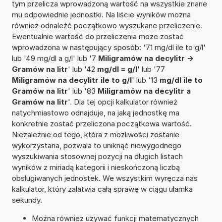
tym przelicza wprowadzoną wartość na wszystkie znane
mu odpowiednie jednostki. Na liście wyników można
również odnaleźć początkowo wyszukane przeliczenie.
Ewentualnie wartość do przeliczenia może zostać
wprowadzona w następujący sposób: '71 mg/dl ile to g/l'
lub '49 mg/dl a g/l' lub '7
Miligramów na decylitr ->
Gramów na litr
' lub '42
mg/dl = g/l
' lub '77
Miligramów na decylitr ile to g/l
' lub '13
mg/dl ile to
Gramów na litr
' lub '83
Miligramów na decylitr a
Gramów na litr
'. Dla tej opcji kalkulator również
natychmiastowo odnajduje, na jaką jednostkę ma
konkretnie zostać przeliczona początkowa wartość.
Niezależnie od tego, która z możliwości zostanie
wykorzystana, pozwala to uniknąć niewygodnego
wyszukiwania stosownej pozycji na długich listach
wyników z miriadą kategorii i nieskończoną liczbą
obsługiwanych jednostek. We wszystkim wyręcza nas
kalkulator, który załatwia całą sprawę w ciągu ułamka
sekundy.
Można również używać funkcji matematycznych