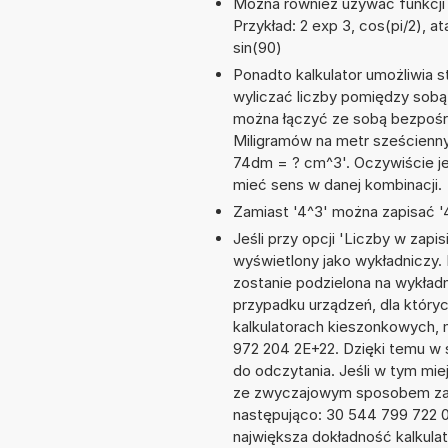
Można również używać funkcji m
Przykład: 2 exp 3, cos(pi/2), ata
sin(90)
Ponadto kalkulator umożliwia 
wyliczać liczby pomiędzy sobą, 
można łączyć ze sobą bezpośre
Miligramów na metr sześcienn
74dm = ? cm^3'. Oczywiście je
mieć sens w danej kombinacji.
Zamiast '4^3' można zapisać '4
Jeśli przy opcji 'Liczby w zap
wyświetlony jako wykładniczy.
zostanie podzielona na wykładni
przypadku urządzeń, dla któryc
kalkulatorach kieszonkowych, 
972 204 2E+22. Dzięki temu w 
do odczytania. Jeśli w tym mi
ze zwyczajowym sposobem zapi
następująco: 30 544 799 722 
największa dokładność kalkulat