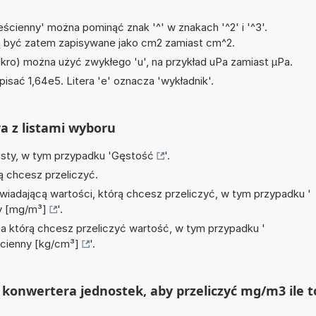
ścienny' można pominąć znak '^' w znakach '^2' i '^3'.
być zatem zapisywane jako cm2 zamiast cm^2.
mikro) można użyć zwykłego 'u', na przykład uPa zamiast µPa.
isać 1,64e5. Litera 'e' oznacza 'wykładnik'.
ra z listami wyboru
isty, w tym przypadku '
Gęstość
'.
ą chcesz przeliczyć.
wiadającą wartości, którą chcesz przeliczyć, w tym przypadku '
y [mg/m³]
'.
na którą chcesz przeliczyć wartość, w tym przypadku '
cienny [kg/cm³]
'.
konwertera jednostek, aby przeliczyć mg/m3 ile t