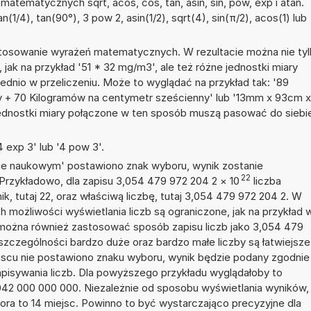
atematycznych sqrt, acos, cos, tan, asin, sin, pow, exp i atan.
n(1/4), tan(90°), 3 pow 2, asin(1/2), sqrt(4), sin(π/2), acos(1) lub
stosowanie wyrażeń matematycznych. W rezultacie można nie ty
jak na przykład '51 * 32 mg/m3', ale też różne jednostki miary
dnio w przeliczeniu. Może to wyglądać na przykład tak: '89
y + 70 Kilogramów na centymetr sześcienny' lub '13mm x 93cm x
dnostki miary połączone w ten sposób muszą pasować do siebie
 exp 3' lub '4 pow 3'.
isie naukowym' postawiono znak wyboru, wynik zostanie
22
 Przykładowo, dla zapisu 3,054 479 972 204 2
×
10
liczba
k, tutaj 22, oraz właściwą liczbę, tutaj 3,054 479 972 204 2. W
h możliwości wyświetlania liczb są ograniczone, jak na przykład 
można również zastosować sposób zapisu liczb jako 3,054 479
szczególności bardzo duże oraz bardzo małe liczby są łatwiejsze
ejscu nie postawiono znaku wyboru, wynik będzie podany zgodnie
sywania liczb. Dla powyższego przykładu wyglądałoby to
042 000 000 000. Niezależnie od sposobu wyświetlania wyników,
ora to 14 miejsc. Powinno to być wystarczająco precyzyjne dla