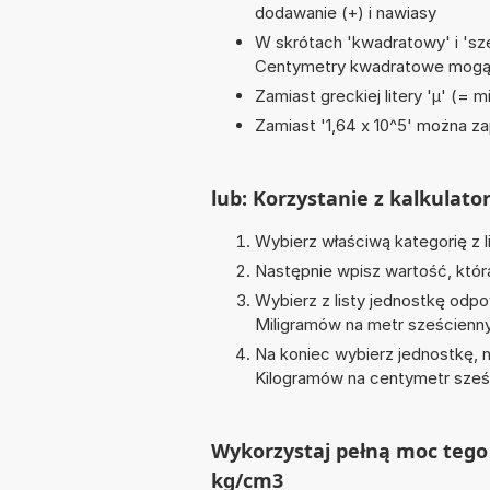
dodawanie (+) i nawiasy
W skrótach 'kwadratowy' i 'sze
Centymetry kwadratowe mogą 
Zamiast greckiej litery 'µ' (= 
Zamiast '1,64 x 10^5' można zap
lub: Korzystanie z kalkulato
Wybierz właściwą kategorię z l
Następnie wpisz wartość, któr
Wybierz z listy jednostkę odpo
Miligramów na metr sześcienn
Na koniec wybierz jednostkę, 
Kilogramów na centymetr sześ
Wykorzystaj pełną moc tego 
kg/cm3