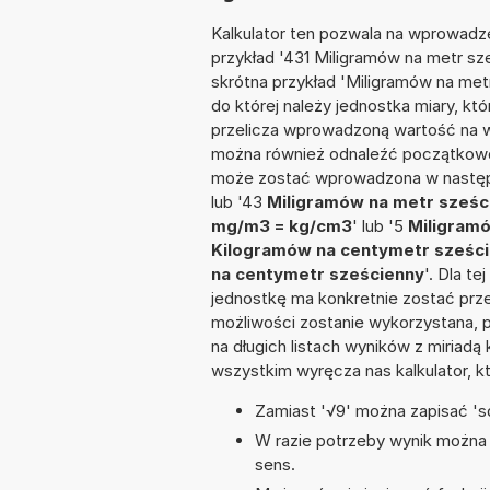
Kalkulator ten pozwala na wprowadzen
przykład '431 Miligramów na metr sz
skrótna przykład 'Miligramów na metr
do której należy jednostka miary, k
przelicza wprowadzoną wartość na w
można również odnaleźć początkowo 
może zostać wprowadzona w następu
lub '43
Miligramów na metr sześc
mg/m3 = kg/cm3
' lub '5
Miligramó
Kilogramów na centymetr sześc
na centymetr sześcienny
'. Dla t
jednostkę ma konkretnie zostać prze
możliwości zostanie wykorzystana, 
na długich listach wyników z miriadą
wszystkim wyręcza nas kalkulator, k
Zamiast '√9' można zapisać 'sq
W razie potrzeby wynik można z
sens.