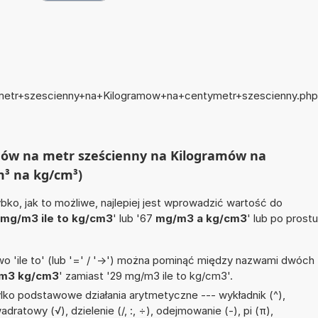
+metr+szescienny+na+Kilogramow+na+centymetr+szescienny.php
amów na metr sześcienny na Kilogramów na
³ na kg/cm³)
ko, jak to możliwe, najlepiej jest wprowadzić wartość do
mg/m3 ile to kg/cm3
' lub '67
mg/m3 a kg/cm3
' lub po prostu
 'ile to' (lub '=' / '->') można pominąć między nazwami dwóch
m3 kg/cm3
' zamiast '29 mg/m3 ile to kg/cm3'.
lko podstawowe działania arytmetyczne --- wykładnik (^),
dratowy (√), dzielenie (/, :, ÷), odejmowanie (-), pi (π),