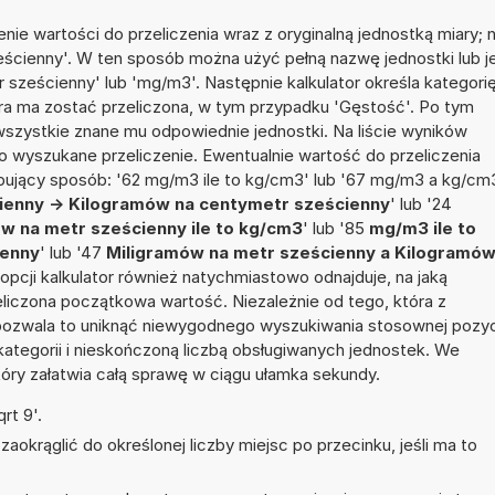
ie wartości do przeliczenia wraz z oryginalną jednostką miary; 
eścienny'. W ten sposób można użyć pełną nazwę jednostki lub je
 sześcienny' lub 'mg/m3'. Następnie kalkulator określa kategorię
tóra ma zostać przeliczona, w tym przypadku 'Gęstość'. Po tym
szystkie znane mu odpowiednie jednostki. Na liście wyników
wyszukane przeliczenie. Ewentualnie wartość do przeliczenia
jący sposób: '62 mg/m3 ile to kg/cm3' lub '67 mg/m3 a kg/cm
ienny -> Kilogramów na centymetr sześcienny
' lub '24
w na metr sześcienny ile to kg/cm3
' lub '85
mg/m3 ile to
ienny
' lub '47
Miligramów na metr sześcienny a Kilogramó
ej opcji kalkulator również natychmiastowo odnajduje, na jaką
liczona początkowa wartość. Niezależnie od tego, która z
pozwala to uniknąć niewygodnego wyszukiwania stosownej pozyc
 kategorii i nieskończoną liczbą obsługiwanych jednostek. We
tóry załatwia całą sprawę w ciągu ułamka sekundy.
rt 9'.
aokrąglić do określonej liczby miejsc po przecinku, jeśli ma to