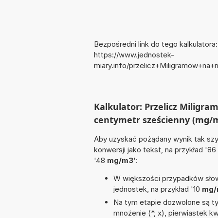
Bezpośredni link do tego kalkulatora:
https://www.jednostek-
miary.info/przelicz+Miligramow+na
Kalkulator: Przelicz Miligr
centymetr sześcienny (mg/m
Aby uzyskać pożądany wynik tak szyb
konwersji jako tekst, na przykład '86
'48
mg/m3
':
W większości przypadków słowo
jednostek, na przykład '10
mg/
Na tym etapie dozwolone są ty
mnożenie (*, x), pierwiastek kwa