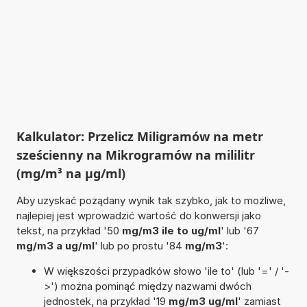
Kalkulator: Przelicz Miligramów na metr
sześcienny na Mikrogramów na mililitr
(mg/m³ na µg/ml)
Aby uzyskać pożądany wynik tak szybko, jak to możliwe,
najlepiej jest wprowadzić wartość do konwersji jako
tekst, na przykład '50
mg/m3 ile to ug/ml
' lub '67
mg/m3 a ug/ml
' lub po prostu '84
mg/m3
':
W większości przypadków słowo 'ile to' (lub '=' / '-
>') można pominąć między nazwami dwóch
jednostek, na przykład '19
mg/m3 ug/ml
' zamiast