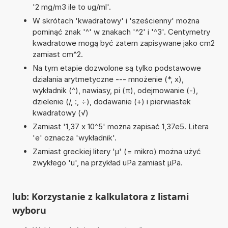
'2 mg/m3 ile to ug/ml'.
W skrótach 'kwadratowy' i 'sześcienny' można
pominąć znak '^' w znakach '^2' i '^3'. Centymetry
kwadratowe mogą być zatem zapisywane jako cm2
zamiast cm^2.
Na tym etapie dozwolone są tylko podstawowe
działania arytmetyczne --- mnożenie (*, x),
wykładnik (^), nawiasy, pi (π), odejmowanie (-),
dzielenie (/, :, ÷), dodawanie (+) i pierwiastek
kwadratowy (√)
Zamiast '1,37 x 10^5' można zapisać 1,37e5. Litera
'e' oznacza 'wykładnik'.
Zamiast greckiej litery 'µ' (= mikro) można użyć
zwykłego 'u', na przykład uPa zamiast µPa.
lub: Korzystanie z kalkulatora z listami
wyboru