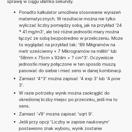
sprawę w ciągu ułamka sekundy.
Ponadto kalkulator umożliwia stosowanie wyrażeń
matematycznych. W rezultacie można nie tylko
wyliczać liczby pomiędzy sobą, jak na przykład '24
* 41 mg/m3', ale też różne jednostki miary można
łączyć ze sobą bezpośrednio w przeliczeniu. Może
to wyglądać na przykład tak: '89 Miligramów na
metr sześcienny + 7 Mikrogramów na mililitr' lub
'58mm x 75cm x 92dm = ? cm^3'. Oczywiście
jednostki miary połączone w ten sposób muszą
pasować do siebie i mieć sens w danej kombinacji.
Zamiast '4^3' można zapisać '4 exp 3' lub '4 pow
3'.
W razie potrzeby wynik można zaokrąglić do
określonej liczby miejsc po przecinku, jeśli ma to
sens.
Zamiast '√9' można zapisać 'sqrt 9'.
Jeśli przy opcji 'Liczby w zapisie naukowym'
postawiono znak wyboru, wynik zostanie