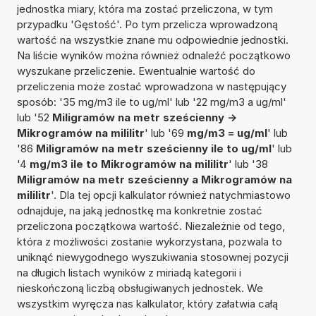
jednostka miary, która ma zostać przeliczona, w tym
przypadku 'Gęstość'. Po tym przelicza wprowadzoną
wartość na wszystkie znane mu odpowiednie jednostki.
Na liście wyników można również odnaleźć początkowo
wyszukane przeliczenie. Ewentualnie wartość do
przeliczenia może zostać wprowadzona w następujący
sposób: '35 mg/m3 ile to ug/ml' lub '22 mg/m3 a ug/ml'
lub '52
Miligramów na metr sześcienny ->
Mikrogramów na mililitr
' lub '69
mg/m3 = ug/ml
' lub
'86
Miligramów na metr sześcienny ile to ug/ml
' lub
'4
mg/m3 ile to Mikrogramów na mililitr
' lub '38
Miligramów na metr sześcienny a Mikrogramów na
mililitr
'. Dla tej opcji kalkulator również natychmiastowo
odnajduje, na jaką jednostkę ma konkretnie zostać
przeliczona początkowa wartość. Niezależnie od tego,
która z możliwości zostanie wykorzystana, pozwala to
uniknąć niewygodnego wyszukiwania stosownej pozycji
na długich listach wyników z miriadą kategorii i
nieskończoną liczbą obsługiwanych jednostek. We
wszystkim wyręcza nas kalkulator, który załatwia całą