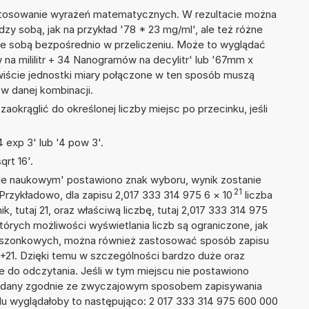
 stosowanie wyrażeń matematycznych. W rezultacie można
dzy sobą, jak na przykład '78 * 23 mg/ml', ale też różne
ze sobą bezpośrednio w przeliczeniu. Może to wyglądać
 na mililitr + 34 Nanogramów na decylitr' lub '67mm x
iście jednostki miary połączone w ten sposób muszą
w danej kombinacji.
okrąglić do określonej liczby miejsc po przecinku, jeśli
 exp 3' lub '4 pow 3'.
rt 16'.
isie naukowym' postawiono znak wyboru, wynik zostanie
21
Przykładowo, dla zapisu 2,017 333 314 975 6
×
10
liczba
k, tutaj 21, oraz właściwą liczbę, tutaj 2,017 333 314 975
tórych możliwości wyświetlania liczb są ograniczone, jak
kieszonkowych, można również zastosować sposób zapisu
E+21. Dzięki temu w szczególności bardzo duże oraz
ze do odczytania. Jeśli w tym miejscu nie postawiono
podany zgodnie ze zwyczajowym sposobem zapisywania
du wyglądałoby to następująco: 2 017 333 314 975 600 000