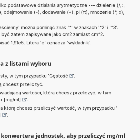
ko podstawowe działania arytmetyczne --- dzielenie (/, :,
, odejmowanie (-), dodawanie (+), pi (π), mnożenie (*, x),
ścienny' można pominąć znak '^' w znakach '^2' i '^3'.
być zatem zapisywane jako cm2 zamiast cm^2.
isać 1,91e5. Litera 'e' oznacza 'wykładnik'.
ra z listami wyboru
isty, w tym przypadku '
Gęstość
'.
ą chcesz przeliczyć.
wiadającą wartości, którą chcesz przeliczyć, w tym
tr [mg/ml]
'.
na którą chcesz przeliczyć wartość, w tym przypadku '
]
'.
 konwertera jednostek, aby przeliczyć mg/ml