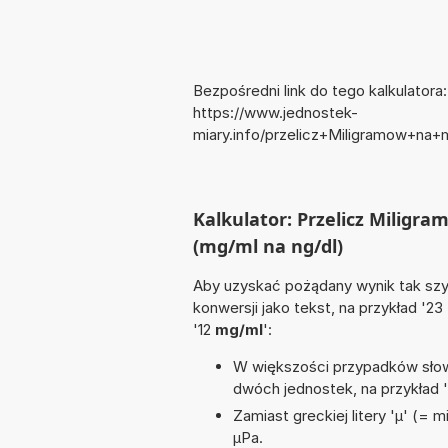
Bezpośredni link do tego kalkulatora:
https://www.jednostek-
miary.info/przelicz+Miligramow+na+
Kalkulator: Przelicz Miligr
(mg/ml na ng/dl)
Aby uzyskać pożądany wynik tak szyb
konwersji jako tekst, na przykład '23
'12
mg/ml
':
W większości przypadków słowo
dwóch jednostek, na przykład 
Zamiast greckiej litery 'µ' (= 
µPa.