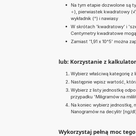
Na tym etapie dozwolone są tyl
÷), pierwiastek kwadratowy (√)
wykładnik (^) i nawiasy
W skrótach 'kwadratowy' i 'sze
Centymetry kwadratowe mogą 
Zamiast '1,91 x 10^5' można zap
lub: Korzystanie z kalkulato
Wybierz właściwą kategorię z l
Następnie wpisz wartość, któr
Wybierz z listy jednostkę odpo
przypadku '
Miligramów na milili
Na koniec wybierz jednostkę, 
Nanogramów na decylitr [ng/dl
Wykorzystaj pełną moc tego