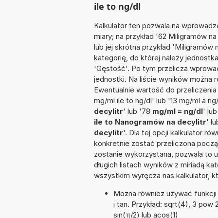
ile to ng/dl
Kalkulator ten pozwala na wprowadze
miary; na przykład '62 Miligramów na
lub jej skrótna przykład 'Miligramów n
kategorię, do której należy jednostk
'Gęstość'. Po tym przelicza wprow
jednostki. Na liście wyników można
Ewentualnie wartość do przeliczen
mg/ml ile to ng/dl' lub '13 mg/ml a ng
decylitr
' lub '78
mg/ml = ng/dl
' lu
ile to Nanogramów na decylitr
' l
decylitr
'. Dla tej opcji kalkulator 
konkretnie zostać przeliczona począ
zostanie wykorzystana, pozwala to 
długich listach wyników z miriadą ka
wszystkim wyręcza nas kalkulator, k
Można również używać funkcji m
i tan. Przykład: sqrt(4), 3 pow 2
sin(π/2) lub acos(1)