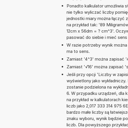
Ponadto kalkulator umożliwia
nie tylko wyliczać liczby pomię
jednostki miary można łączyć 
na przykład tak: '89 Miligramów
12cm x 56dm = ? cm^3'. Oczyw
pasować do siebie i mieć sens 
W razie potrzeby wynik można za
ma to sens.
Zamiast '4^3' można zapisać '4
Zamiast '√16' można zapisać 'sq
Jeśli przy opcji 'Liczby w zap
wyświetlony jako wykładniczy. 
zostanie podzielona na wykładni
6. W przypadku urządzeń, dla k
na przykład w kalkulatorach 
liczb jako 2,017 333 314 975 6
bardzo małe liczby są łatwiejs
znaku wyboru, wynik będzie 
liczb. Dla powyższego przykła