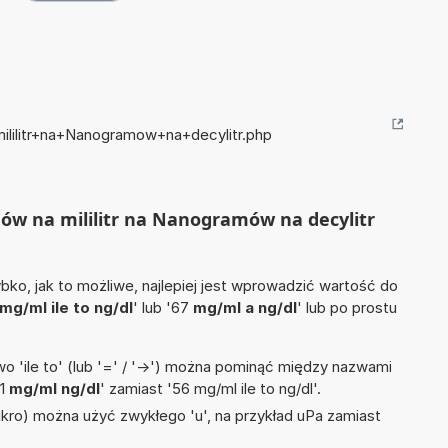
mililitr+na+Nanogramow+na+decylitr.php
amów na mililitr na Nanogramów na decylitr
ko, jak to możliwe, najlepiej jest wprowadzić wartość do
mg/ml ile to ng/dl
' lub '67
mg/ml a ng/dl
' lub po prostu
 'ile to' (lub '=' / '->') można pominąć między nazwami
'1
mg/ml ng/dl
' zamiast '56 mg/ml ile to ng/dl'.
mikro) można użyć zwykłego 'u', na przykład uPa zamiast