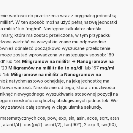
nie wartości do przeliczenia wraz z oryginalną jednostką
 mililitr'. W ten sposób można użyć pełną nazwę jednostki
a mililitr' lub 'mg/ml'. Następnie kalkulator określa
a miary, która ma zostać przeliczona, w tym przypadku
adzoną wartość na wszystkie znane mu odpowiednie
 również odnaleźć początkowo wyszukane przeliczenie.
ia może zostać wprowadzona w następujący sposób: '89
/dl' lub '34
Miligramów na mililitr -> Nanogramów na
b '23
Miligramów na mililitr ile to ng/dl
' lub '67
mg/ml
ub '56
Miligramów na mililitr a Nanogramów na
również natychmiastowo odnajduje, na jaką jednostkę ma
tkowa wartość. Niezależnie od tego, która z możliwości
uniknąć niewygodnego wyszukiwania stosownej pozycji na
tegorii i nieskończoną liczbą obsługiwanych jednostek. We
tóry załatwia całą sprawę w ciągu ułamka sekundy.
atematycznych cos, pow, exp, sin, asin, acos, sqrt, atan
, atan(1/4), cos(pi/2), asin(1/2), tan(90°), 2 exp 3, sin(90),