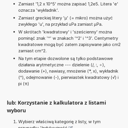
Zamiast '1,2 x 10^5' można zapisać 1,2e5. Litera 'e'
oznacza 'wykładnik'.
Zamiast greckiej litery 'µ' (= mikro) można użyć
zwykłego 'u', na przykład uPa zamiast µPa.
W skrótach 'kwadratowy' i 'sześcienny' można
pominąć znak '^' w znakach '^2' i '^3'. Centymetry
kwadratowe mogą być zatem zapisywane jako cm2
zamiast cm^2.
Na tym etapie dozwolone są tylko podstawowe
działania arytmetyczne --- dzielenie (/, :, ÷),
dodawanie (+), nawiasy, mnożenie (*, x), wykładnik
(^), odejmowanie (-), pierwiastek kwadratowy (√) i
pi (π)
lub: Korzystanie z kalkulatora z listami
wyboru
Wybierz właściwą kategorię z listy, w tym
przypadku '
Indukcyjność
'.