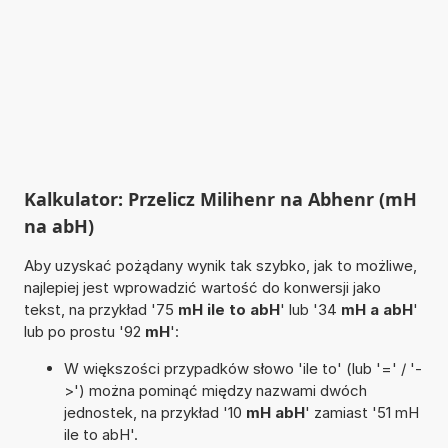
Kalkulator: Przelicz Milihenr na Abhenr (mH
na abH)
Aby uzyskać pożądany wynik tak szybko, jak to możliwe,
najlepiej jest wprowadzić wartość do konwersji jako
tekst, na przykład '75
mH ile to abH
' lub '34
mH a abH
'
lub po prostu '92
mH
':
W większości przypadków słowo 'ile to' (lub '=' / '-
>') można pominąć między nazwami dwóch
jednostek, na przykład '10
mH abH
' zamiast '51 mH
ile to abH'.