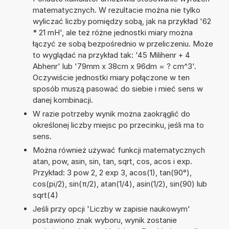
matematycznych. W rezultacie można nie tylko
wyliczać liczby pomiędzy sobą, jak na przykład '62
* 21 mH', ale też różne jednostki miary można
łączyć ze sobą bezpośrednio w przeliczeniu. Może
to wyglądać na przykład tak: '45 Milihenr + 4
Abhenr' lub '79mm x 38cm x 96dm = ? cm^3'.
Oczywiście jednostki miary połączone w ten
sposób muszą pasować do siebie i mieć sens w
danej kombinacji.
W razie potrzeby wynik można zaokrąglić do
określonej liczby miejsc po przecinku, jeśli ma to
sens.
Można również używać funkcji matematycznych
atan, pow, asin, sin, tan, sqrt, cos, acos i exp.
Przykład: 3 pow 2, 2 exp 3, acos(1), tan(90°),
cos(pi/2), sin(π/2), atan(1/4), asin(1/2), sin(90) lub
sqrt(4)
Jeśli przy opcji 'Liczby w zapisie naukowym'
postawiono znak wyboru, wynik zostanie