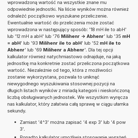
wprowadzoną wartość na wszystkie znane mu
odpowiednie jednostki. Na liście wyników można również
odnaleźć początkowo wyszukane przeliczenie.
Ewentualnie wartość do przeliczenia może zostać
wprowadzona w następujący sposób: '18 mH ile to abH'
lub '12 mH a abH' lub '76
Milihenr -> Abhenr
' lub '35
mH
= abH
' lub '93
Milihenr ile to abH
' lub '52
mH ile to
Abhenr
' lub '69
Milihenr a Abhenr
'. Dla tej opcji
kalkulator również natychmiastowo odnajduje, na jaką
jednostkę ma konkretnie zostać przeliczona początkowa
wartość. Niezależnie od tego, która z możliwości
zostanie wykorzystana, pozwala to uniknąć
niewygodnego wyszukiwania stosownej pozycji na
długich listach wyników z miriadą kategorii i nieskończoną
liczbą obsługiwanych jednostek. We wszystkim wyręcza
nas kalkulator, który załatwia całą sprawę w ciągu ułamka
sekundy.
Zamiast '4^3' można zapisać '4 exp 3' lub '4 pow
3'.
Ponadto kalkulator umożliwia stosowanie wyrażeń