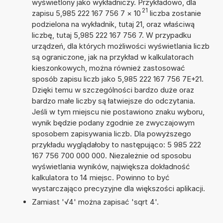
wyświetlony jako wykładniczy. Przykładowo, dla
21
zapisu 5,985 222 167 756 7
×
10
liczba zostanie
podzielona na wykładnik, tutaj 21, oraz właściwą
liczbę, tutaj 5,985 222 167 756 7. W przypadku
urządzeń, dla których możliwości wyświetlania liczb
są ograniczone, jak na przykład w kalkulatorach
kieszonkowych, można również zastosować
sposób zapisu liczb jako 5,985 222 167 756 7E+21.
Dzięki temu w szczególności bardzo duże oraz
bardzo małe liczby są łatwiejsze do odczytania.
Jeśli w tym miejscu nie postawiono znaku wyboru,
wynik będzie podany zgodnie ze zwyczajowym
sposobem zapisywania liczb. Dla powyższego
przykładu wyglądałoby to następująco: 5 985 222
167 756 700 000 000. Niezależnie od sposobu
wyświetlania wyników, największa dokładność
kalkulatora to 14 miejsc. Powinno to być
wystarczająco precyzyjne dla większości aplikacji.
Zamiast '√4' można zapisać 'sqrt 4'.