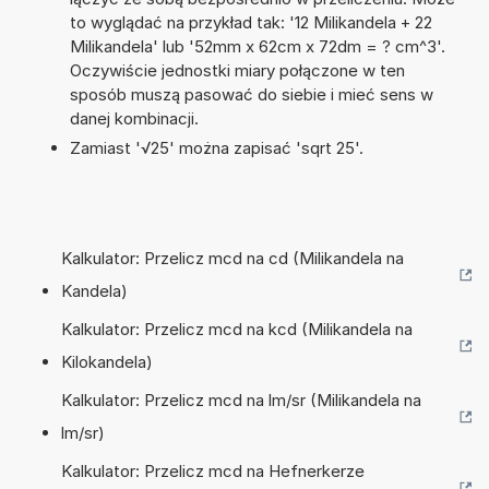
to wyglądać na przykład tak: '12 Milikandela + 22
Milikandela' lub '52mm x 62cm x 72dm = ? cm^3'.
Oczywiście jednostki miary połączone w ten
sposób muszą pasować do siebie i mieć sens w
danej kombinacji.
Zamiast '√25' można zapisać 'sqrt 25'.
Kalkulator: Przelicz mcd na cd (Milikandela na
Kandela)
Kalkulator: Przelicz mcd na kcd (Milikandela na
Kilokandela)
Kalkulator: Przelicz mcd na lm/sr (Milikandela na
lm/sr)
Kalkulator: Przelicz mcd na Hefnerkerze