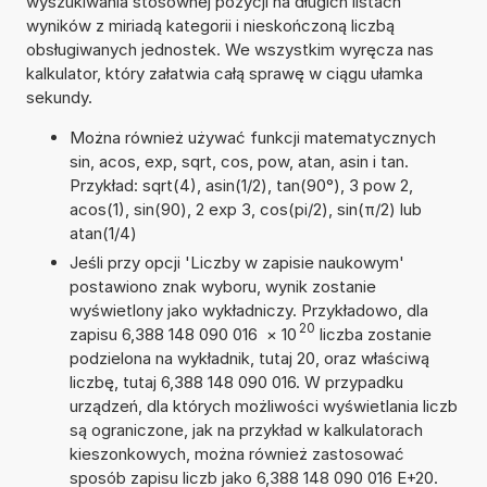
wyszukiwania stosownej pozycji na długich listach
wyników z miriadą kategorii i nieskończoną liczbą
obsługiwanych jednostek. We wszystkim wyręcza nas
kalkulator, który załatwia całą sprawę w ciągu ułamka
sekundy.
Można również używać funkcji matematycznych
sin, acos, exp, sqrt, cos, pow, atan, asin i tan.
Przykład: sqrt(4), asin(1/2), tan(90°), 3 pow 2,
acos(1), sin(90), 2 exp 3, cos(pi/2), sin(π/2) lub
atan(1/4)
Jeśli przy opcji 'Liczby w zapisie naukowym'
postawiono znak wyboru, wynik zostanie
wyświetlony jako wykładniczy. Przykładowo, dla
20
zapisu 6,388 148 090 016
×
10
liczba zostanie
podzielona na wykładnik, tutaj 20, oraz właściwą
liczbę, tutaj 6,388 148 090 016. W przypadku
urządzeń, dla których możliwości wyświetlania liczb
są ograniczone, jak na przykład w kalkulatorach
kieszonkowych, można również zastosować
sposób zapisu liczb jako 6,388 148 090 016 E+20.