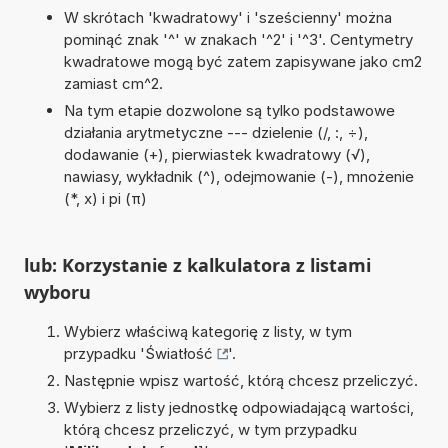
W skrótach 'kwadratowy' i 'sześcienny' można
pominąć znak '^' w znakach '^2' i '^3'. Centymetry
kwadratowe mogą być zatem zapisywane jako cm2
zamiast cm^2.
Na tym etapie dozwolone są tylko podstawowe
działania arytmetyczne --- dzielenie (/, :, ÷),
dodawanie (+), pierwiastek kwadratowy (√),
nawiasy, wykładnik (^), odejmowanie (-), mnożenie
(*, x) i pi (π)
lub: Korzystanie z kalkulatora z listami
wyboru
Wybierz właściwą kategorię z listy, w tym
przypadku '
Światłość
'.
Następnie wpisz wartość, którą chcesz przeliczyć.
Wybierz z listy jednostkę odpowiadającą wartości,
którą chcesz przeliczyć, w tym przypadku