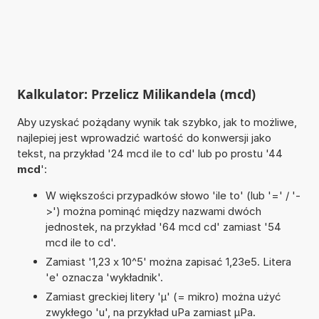
Kalkulator: Przelicz Milikandela (mcd)
Aby uzyskać pożądany wynik tak szybko, jak to możliwe,
najlepiej jest wprowadzić wartość do konwersji jako
tekst, na przykład '24 mcd ile to cd' lub po prostu '44
mcd
':
W większości przypadków słowo 'ile to' (lub '=' / '-
>') można pominąć między nazwami dwóch
jednostek, na przykład '64 mcd cd' zamiast '54
mcd ile to cd'.
Zamiast '1,23 x 10^5' można zapisać 1,23e5. Litera
'e' oznacza 'wykładnik'.
Zamiast greckiej litery 'µ' (= mikro) można użyć
zwykłego 'u', na przykład uPa zamiast µPa.