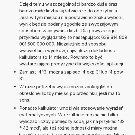
Dzięki temu w szczególności bardzo duże oraz
bardzo małe liczby są łatwiejsze do odczytania.
Jeśli w tym miejscu nie postawiono znaku wyboru,
wynik będzie podany zgodnie ze zwyczajowym
sposobem zapisywania liczb. Dla powyższego
przykładu wyglądałoby to następująco: 638 814 809
001 600 000 000. Niezależnie od sposobu
wyświetlania wyników, największa dokładność
kalkulatora to 14 miejsc. Powinno to być
wystarczająco precyzyjne dla większości aplikacji.
Zamiast '4^3' można zapisać '4 exp 3' lub '4 pow
3'.
W razie potrzeby wynik można zaokrąglić do
określonej liczby miejsc po przecinku, jeśli ma to
sens.
Ponadto kalkulator umożliwia stosowanie wyrażeń
matematycznych. W rezultacie można nie tylko
wyliczać liczby pomiędzy sobą, jak na przykład '32
* 42 mcd', ale też różne jednostki miary można
łączyć ze sobą bezpośrednio w przeliczeniu. Może