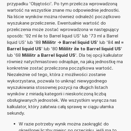
przypadku 'Objętości'. Po tym przelicza wprowadzoną
wartość na wszystkie znane mu odpowiednie jednostki.
Na liście wyników można również odnaleźć początkowo
wyszukane przeliczenie. Ewentualnie wartość do
przeliczenia może zostać wprowadzona w następujący
sposób: '92 ml ile to Barrel liquid US' lub '73 ml a Barrel
liquid US' lub '88
Mililitr -> Barrel liquid US
' lub '84
ml =
Barrel liquid US
' lub '80
Mililitr ile to Barrel liquid US
'
lub '68
Mililitr a Barrel liquid US
'. Dla tej opcji kalkulator
również natychmiastowo odnajduje, na jaką jednostkę ma
konkretnie zostać przeliczona początkowa wartość.
Niezależnie od tego, która z możliwości zostanie
wykorzystana, pozwala to uniknąć niewygodnego
wyszukiwania stosownej pozycji na długich listach
wyników z miriadą kategorii i nieskończoną liczbą
obsługiwanych jednostek. We wszystkim wyręcza nas
kalkulator, który załatwia całą sprawę w ciągu ułamka
sekundy.
W razie potrzeby wynik można zaokrąglić do
określonej liczby miejsc po przecinku, jeśli ma to