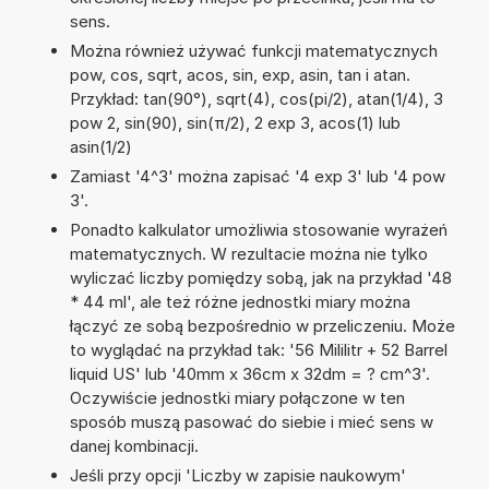
sens.
Można również używać funkcji matematycznych
pow, cos, sqrt, acos, sin, exp, asin, tan i atan.
Przykład: tan(90°), sqrt(4), cos(pi/2), atan(1/4), 3
pow 2, sin(90), sin(π/2), 2 exp 3, acos(1) lub
asin(1/2)
Zamiast '4^3' można zapisać '4 exp 3' lub '4 pow
3'.
Ponadto kalkulator umożliwia stosowanie wyrażeń
matematycznych. W rezultacie można nie tylko
wyliczać liczby pomiędzy sobą, jak na przykład '48
* 44 ml', ale też różne jednostki miary można
łączyć ze sobą bezpośrednio w przeliczeniu. Może
to wyglądać na przykład tak: '56 Mililitr + 52 Barrel
liquid US' lub '40mm x 36cm x 32dm = ? cm^3'.
Oczywiście jednostki miary połączone w ten
sposób muszą pasować do siebie i mieć sens w
danej kombinacji.
Jeśli przy opcji 'Liczby w zapisie naukowym'