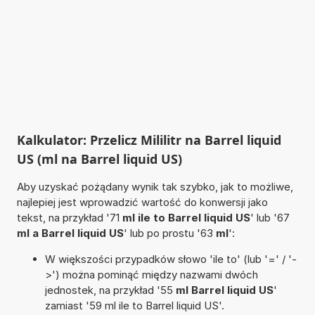
Kalkulator: Przelicz Mililitr na Barrel liquid
US (ml na Barrel liquid US)
Aby uzyskać pożądany wynik tak szybko, jak to możliwe,
najlepiej jest wprowadzić wartość do konwersji jako
tekst, na przykład '71
ml ile to Barrel liquid US
' lub '67
ml a Barrel liquid US
' lub po prostu '63
ml
':
W większości przypadków słowo 'ile to' (lub '=' / '-
>') można pominąć między nazwami dwóch
jednostek, na przykład '55
ml Barrel liquid US
'
zamiast '59 ml ile to Barrel liquid US'.