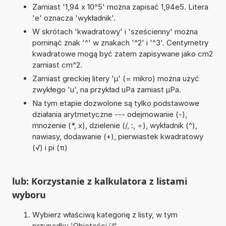
Zamiast '1,94 x 10^5' można zapisać 1,94e5. Litera
'e' oznacza 'wykładnik'.
W skrótach 'kwadratowy' i 'sześcienny' można
pominąć znak '^' w znakach '^2' i '^3'. Centymetry
kwadratowe mogą być zatem zapisywane jako cm2
zamiast cm^2.
Zamiast greckiej litery 'µ' (= mikro) można użyć
zwykłego 'u', na przykład uPa zamiast µPa.
Na tym etapie dozwolone są tylko podstawowe
działania arytmetyczne --- odejmowanie (-),
mnożenie (*, x), dzielenie (/, :, ÷), wykładnik (^),
nawiasy, dodawanie (+), pierwiastek kwadratowy
(√) i pi (π)
lub: Korzystanie z kalkulatora z listami
wyboru
Wybierz właściwą kategorię z listy, w tym
przypadku '
Objętości
'.