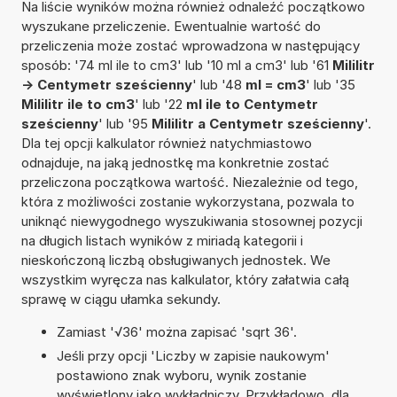
Na liście wyników można również odnaleźć początkowo
wyszukane przeliczenie. Ewentualnie wartość do
przeliczenia może zostać wprowadzona w następujący
sposób: '74 ml ile to cm3' lub '10 ml a cm3' lub '61
Mililitr
-> Centymetr sześcienny
' lub '48
ml = cm3
' lub '35
Mililitr ile to cm3
' lub '22
ml ile to Centymetr
sześcienny
' lub '95
Mililitr a Centymetr sześcienny
'.
Dla tej opcji kalkulator również natychmiastowo
odnajduje, na jaką jednostkę ma konkretnie zostać
przeliczona początkowa wartość. Niezależnie od tego,
która z możliwości zostanie wykorzystana, pozwala to
uniknąć niewygodnego wyszukiwania stosownej pozycji
na długich listach wyników z miriadą kategorii i
nieskończoną liczbą obsługiwanych jednostek. We
wszystkim wyręcza nas kalkulator, który załatwia całą
sprawę w ciągu ułamka sekundy.
Zamiast '√36' można zapisać 'sqrt 36'.
Jeśli przy opcji 'Liczby w zapisie naukowym'
postawiono znak wyboru, wynik zostanie
wyświetlony jako wykładniczy. Przykładowo, dla