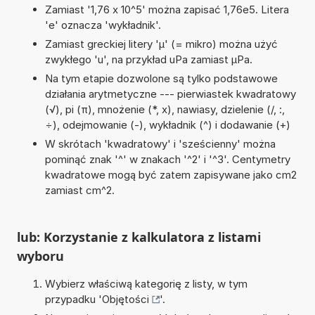
Zamiast '1,76 x 10^5' można zapisać 1,76e5. Litera
'e' oznacza 'wykładnik'.
Zamiast greckiej litery 'µ' (= mikro) można użyć
zwykłego 'u', na przykład uPa zamiast µPa.
Na tym etapie dozwolone są tylko podstawowe
działania arytmetyczne --- pierwiastek kwadratowy
(√), pi (π), mnożenie (*, x), nawiasy, dzielenie (/, :,
÷), odejmowanie (-), wykładnik (^) i dodawanie (+)
W skrótach 'kwadratowy' i 'sześcienny' można
pominąć znak '^' w znakach '^2' i '^3'. Centymetry
kwadratowe mogą być zatem zapisywane jako cm2
zamiast cm^2.
lub: Korzystanie z kalkulatora z listami
wyboru
Wybierz właściwą kategorię z listy, w tym
przypadku '
Objętości
'.