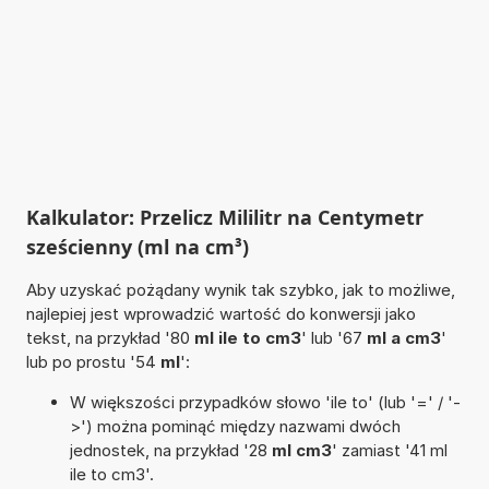
Kalkulator: Przelicz Mililitr na Centymetr
sześcienny (ml na cm³)
Aby uzyskać pożądany wynik tak szybko, jak to możliwe,
najlepiej jest wprowadzić wartość do konwersji jako
tekst, na przykład '80
ml ile to cm3
' lub '67
ml a cm3
'
lub po prostu '54
ml
':
W większości przypadków słowo 'ile to' (lub '=' / '-
>') można pominąć między nazwami dwóch
jednostek, na przykład '28
ml cm3
' zamiast '41 ml
ile to cm3'.