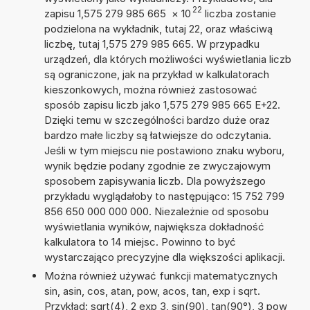
22
zapisu 1,575 279 985 665
×
10
liczba zostanie
podzielona na wykładnik, tutaj 22, oraz właściwą
liczbę, tutaj 1,575 279 985 665. W przypadku
urządzeń, dla których możliwości wyświetlania liczb
są ograniczone, jak na przykład w kalkulatorach
kieszonkowych, można również zastosować
sposób zapisu liczb jako 1,575 279 985 665 E+22.
Dzięki temu w szczególności bardzo duże oraz
bardzo małe liczby są łatwiejsze do odczytania.
Jeśli w tym miejscu nie postawiono znaku wyboru,
wynik będzie podany zgodnie ze zwyczajowym
sposobem zapisywania liczb. Dla powyższego
przykładu wyglądałoby to następująco: 15 752 799
856 650 000 000 000. Niezależnie od sposobu
wyświetlania wyników, największa dokładność
kalkulatora to 14 miejsc. Powinno to być
wystarczająco precyzyjne dla większości aplikacji.
Można również używać funkcji matematycznych
sin, asin, cos, atan, pow, acos, tan, exp i sqrt.
Przykład: sqrt(4), 2 exp 3, sin(90), tan(90°), 3 pow