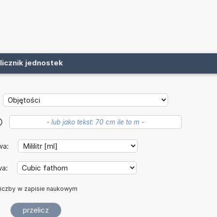
licznik jednostek
?
wa:
wa:
iczby w zapisie naukowym