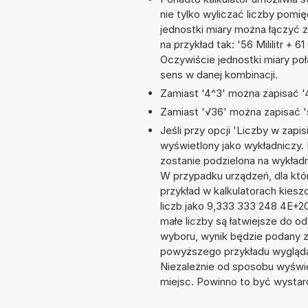
nie tylko wyliczać liczby pomię
jednostki miary można łączyć 
na przykład tak: '56 Mililitr 
Oczywiście jednostki miary po
sens w danej kombinacji.
Zamiast '4^3' można zapisać '4
Zamiast '√36' można zapisać 's
Jeśli przy opcji 'Liczby w zap
wyświetlony jako wykładniczy.
zostanie podzielona na wykładni
W przypadku urządzeń, dla któr
przykład w kalkulatorach kie
liczb jako 9,333 333 248 4E+2
małe liczby są łatwiejsze do o
wyboru, wynik będzie podany 
powyższego przykładu wygląda
Niezależnie od sposobu wyświe
miejsc. Powinno to być wystarc