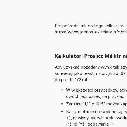
Bezpośredni link do tego kalkulatora:
https://www.jednostek-miary.info/pr
Kalkulator: Przelicz Mililitr
Aby uzyskać pożądany wynik tak szyb
konwersji jako tekst, na przykład '62
po prostu '72
ml
':
W większości przypadków słowo
dwóch jednostek, na przykład 
Zamiast '1,13 x 10^5' można zap
Na tym etapie dozwolone są tyl
÷), nawiasy, pierwiastek kwadr
(^), pi (π) i dodawanie (+)