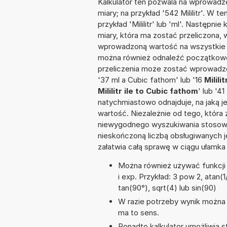
Kalkulator ten pozwala na wprowadze
miary; na przykład '542 Mililitr'. W 
przykład 'Mililitr' lub 'ml'. Następni
miary, która ma zostać przeliczona, 
wprowadzoną wartość na wszystkie z
można również odnaleźć początkowo
przeliczenia może zostać wprowadzon
'37 ml a Cubic fathom' lub '16
Milili
Mililitr ile to Cubic fathom
' lub '41
natychmiastowo odnajduje, na jaką 
wartość. Niezależnie od tego, która
niewygodnego wyszukiwania stosownej 
nieskończoną liczbą obsługiwanych j
załatwia całą sprawę w ciągu ułamka
Można również używać funkcji m
i exp. Przykład: 3 pow 2, atan(1/
tan(90°), sqrt(4) lub sin(90)
W razie potrzeby wynik można za
ma to sens.
Ponadto kalkulator umożliwia