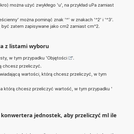
mikro) można użyć zwykłego 'u', na przykład uPa zamiast
ścienny' można pominąć znak '^' w znakach '^2' i '^3'.
być zatem zapisywane jako cm2 zamiast cm^2.
ra z listami wyboru
isty, w tym przypadku '
Objętości
'.
ą chcesz przeliczyć.
wiadającą wartości, którą chcesz przeliczyć, w tym
na którą chcesz przeliczyć wartość, w tym przypadku '
konwertera jednostek, aby przeliczyć ml ile