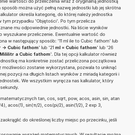
nie wartości do przeliczenia wraz z oryginalną jednostką
ten sposób można użyć pełną nazwę jednostki lub jej skrótna
e kalkulator określa kategorię, do której należy jednostka
w tym przypadku 'Objętości'. Po tym przelicza
nane mu odpowiednie jednostki. Na liście wyników
 wyszukane przeliczenie. Ewentualnie wartość do
a w następujący sposób: '11 ml ile to Cubic fathom' lub
tr -> Cubic fathom
' lub '21
ml = Cubic fathom
' lub '26
Mililitr a Cubic fathom
'. Dla tej opcji kalkulator również
jednostkę ma konkretnie zostać przeliczona początkowa
 z możliwości zostanie wykorzystana, pozwala to uniknąć
pozycji na długich listach wyników z miriadą kategorii i
ednostek. We wszystkim wyręcza nas kalkulator, który
 sekundy.
atematycznych tan, cos, sqrt, pow, acos, asin, sin, atan
4), acos(1), sin(π/2), cos(pi/2), asin(1/2), 2 exp 3,
okrąglić do określonej liczby miejsc po przecinku, jeśli
 stosowanie wyrażeń matematycznych. W rezultacie można