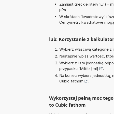
Zamiast greckiej litery 'µ' (= 
µPa.
W skrótach 'kwadratowy' i 'sze
Centymetry kwadratowe mogą 
lub: Korzystanie z kalkulato
Wybierz właściwą kategorię z l
Następnie wpisz wartość, któr
Wybierz z listy jednostkę odpo
przypadku '
Mililitr [ml]
'.
Na koniec wybierz jednostkę, 
Cubic fathom
'.
Wykorzystaj pełną moc tego 
to Cubic fathom