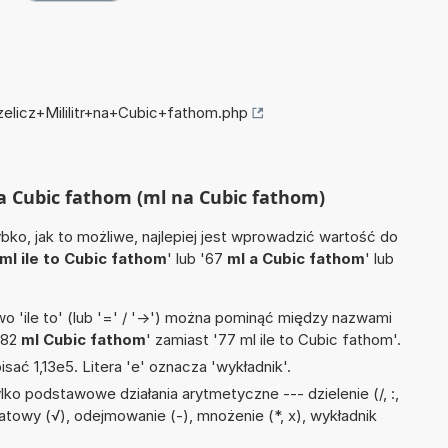
zelicz+Mililitr+na+Cubic+fathom.php
 na Cubic fathom (ml na Cubic fathom)
ko, jak to możliwe, najlepiej jest wprowadzić wartość do
ml ile to Cubic fathom
' lub '67
ml a Cubic fathom
' lub
 'ile to' (lub '=' / '->') można pominąć między nazwami
'82
ml Cubic fathom
' zamiast '77 ml ile to Cubic fathom'.
isać 1,13e5. Litera 'e' oznacza 'wykładnik'.
ko podstawowe działania arytmetyczne --- dzielenie (/, :,
atowy (√), odejmowanie (-), mnożenie (*, x), wykładnik