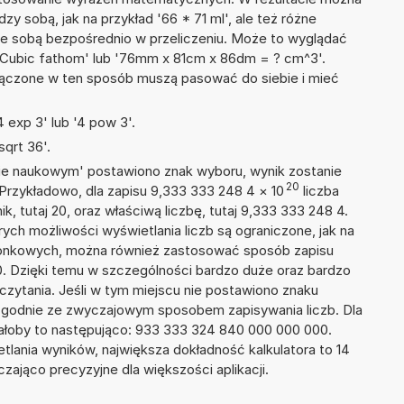
dzy sobą, jak na przykład '66 * 71 ml', ale też różne
ze sobą bezpośrednio w przeliczeniu. Może to wyglądać
+ 61 Cubic fathom' lub '76mm x 81cm x 86dm = ? cm^3'.
łączone w ten sposób muszą pasować do siebie i mieć
 exp 3' lub '4 pow 3'.
qrt 36'.
isie naukowym' postawiono znak wyboru, wynik zostanie
20
 Przykładowo, dla zapisu 9,333 333 248 4
×
10
liczba
k, tutaj 20, oraz właściwą liczbę, tutaj 9,333 333 248 4.
ych możliwości wyświetlania liczb są ograniczone, jak na
szonkowych, można również zastosować sposób zapisu
0. Dzięki temu w szczególności bardzo duże oraz bardzo
dczytania. Jeśli w tym miejscu nie postawiono znaku
zgodnie ze zwyczajowym sposobem zapisywania liczb. Dla
łoby to następująco: 933 333 324 840 000 000 000.
tlania wyników, największa dokładność kalkulatora to 14
zająco precyzyjne dla większości aplikacji.