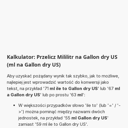
Kalkulator: Przelicz Mililitr na Gallon dry US
(ml na Gallon dry US)
Aby uzyskać pożądany wynik tak szybko, jak to możliwe,
najlepiej jest wprowadzić wartość do konwersji jako
tekst, na przykład '71
ml ile to Gallon dry US
' lub '67
ml
a Gallon dry US
' lub po prostu '63
ml
':
W większości przypadków słowo 'ile to' (lub '=' / '-
>') można pominąć między nazwami dwóch
jednostek, na przykład '55
ml Gallon dry US
'
zamiast '59 ml ile to Gallon dry US'.