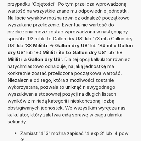
przypadku 'Objętości'. Po tym przelicza wprowadzoną
wartość na wszystkie znane mu odpowiednie jednostki.
Na liście wyników można również odnaleźć początkowo
wyszukane przeliczenie. Ewentualnie wartość do
przeliczenia może zostać wprowadzona w następujący
sposób: '92 ml ile to Gallon dry US' lub '73 ml a Gallon dry
US' lub '88
Mililitr -> Gallon dry US
' lub '84
ml = Gallon
dry US
' lub '80
Mililitr ile to Gallon dry US
' lub '68
Mililitr a Gallon dry US
'. Dla tej opcji kalkulator również
natychmiastowo odnajduje, na jaką jednostkę ma
konkretnie zostać przeliczona początkowa wartość.
Niezależnie od tego, która z możliwości zostanie
wykorzystana, pozwala to uniknąć niewygodnego
wyszukiwania stosownej pozycji na długich listach
wyników z miriadą kategorii i nieskończoną liczbą
obsługiwanych jednostek. We wszystkim wyręcza nas
kalkulator, który załatwia całą sprawę w ciągu ułamka
sekundy.
Zamiast '4^3' można zapisać '4 exp 3' lub '4 pow
3'.