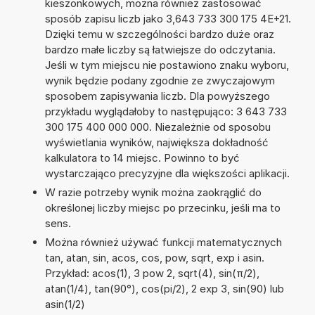
kieszonkowych, można również zastosować
sposób zapisu liczb jako 3,643 733 300 175 4E+21.
Dzięki temu w szczególności bardzo duże oraz
bardzo małe liczby są łatwiejsze do odczytania.
Jeśli w tym miejscu nie postawiono znaku wyboru,
wynik będzie podany zgodnie ze zwyczajowym
sposobem zapisywania liczb. Dla powyższego
przykładu wyglądałoby to następująco: 3 643 733
300 175 400 000 000. Niezależnie od sposobu
wyświetlania wyników, największa dokładność
kalkulatora to 14 miejsc. Powinno to być
wystarczająco precyzyjne dla większości aplikacji.
W razie potrzeby wynik można zaokrąglić do
określonej liczby miejsc po przecinku, jeśli ma to
sens.
Można również używać funkcji matematycznych
tan, atan, sin, acos, cos, pow, sqrt, exp i asin.
Przykład: acos(1), 3 pow 2, sqrt(4), sin(π/2),
atan(1/4), tan(90°), cos(pi/2), 2 exp 3, sin(90) lub
asin(1/2)