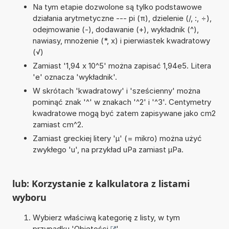
Na tym etapie dozwolone są tylko podstawowe
działania arytmetyczne --- pi (π), dzielenie (/, :, ÷),
odejmowanie (-), dodawanie (+), wykładnik (^),
nawiasy, mnożenie (*, x) i pierwiastek kwadratowy
(√)
Zamiast '1,94 x 10^5' można zapisać 1,94e5. Litera
'e' oznacza 'wykładnik'.
W skrótach 'kwadratowy' i 'sześcienny' można
pominąć znak '^' w znakach '^2' i '^3'. Centymetry
kwadratowe mogą być zatem zapisywane jako cm2
zamiast cm^2.
Zamiast greckiej litery 'µ' (= mikro) można użyć
zwykłego 'u', na przykład uPa zamiast µPa.
lub: Korzystanie z kalkulatora z listami
wyboru
Wybierz właściwą kategorię z listy, w tym
przypadku '
Objętości
'.