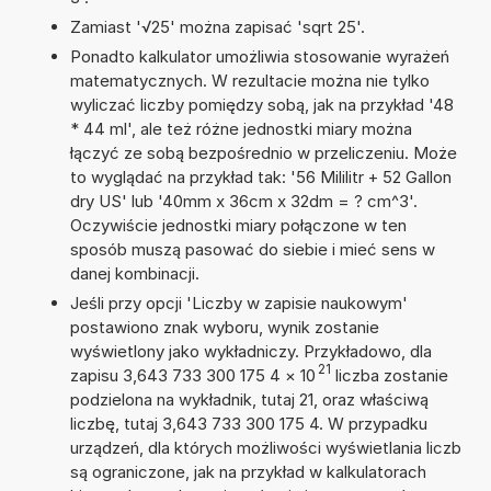
Zamiast '√25' można zapisać 'sqrt 25'.
Ponadto kalkulator umożliwia stosowanie wyrażeń
matematycznych. W rezultacie można nie tylko
wyliczać liczby pomiędzy sobą, jak na przykład '48
* 44 ml', ale też różne jednostki miary można
łączyć ze sobą bezpośrednio w przeliczeniu. Może
to wyglądać na przykład tak: '56 Mililitr + 52 Gallon
dry US' lub '40mm x 36cm x 32dm = ? cm^3'.
Oczywiście jednostki miary połączone w ten
sposób muszą pasować do siebie i mieć sens w
danej kombinacji.
Jeśli przy opcji 'Liczby w zapisie naukowym'
postawiono znak wyboru, wynik zostanie
wyświetlony jako wykładniczy. Przykładowo, dla
21
zapisu 3,643 733 300 175 4
×
10
liczba zostanie
podzielona na wykładnik, tutaj 21, oraz właściwą
liczbę, tutaj 3,643 733 300 175 4. W przypadku
urządzeń, dla których możliwości wyświetlania liczb
są ograniczone, jak na przykład w kalkulatorach