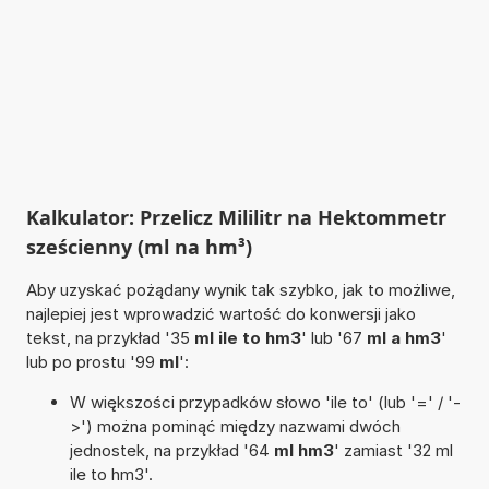
Kalkulator: Przelicz Mililitr na Hektommetr
sześcienny (ml na hm³)
Aby uzyskać pożądany wynik tak szybko, jak to możliwe,
najlepiej jest wprowadzić wartość do konwersji jako
tekst, na przykład '35
ml ile to hm3
' lub '67
ml a hm3
'
lub po prostu '99
ml
':
W większości przypadków słowo 'ile to' (lub '=' / '-
>') można pominąć między nazwami dwóch
jednostek, na przykład '64
ml hm3
' zamiast '32 ml
ile to hm3'.