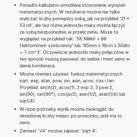
Ponadto kalkulator umożliwia stosowanie wyrażeń
matematycznych. W rezultacie można nie tylko
wyliczać liczby pomiędzy sobą, jak na przykład '21 *
53 ml', ale też różne jednostki miary można łączyć
ze sobą bezpośrednio w przeliczeniu. Może to
wyglądać na przykład tak: '56 Mililitr + 88
Hektommetr sześcienny' lub '85mm x 18cm x 50dm
= ? cm^3'. Oczywiście jednostki miary połączone w
ten sposób muszą pasować do siebie i mieć sens w
danej kombinacji.
Można również używać funkcji matematycznych
sqrt, exp, atan, pow, sin, asin, acos, cos i tan.
Przykład: sin(π/2), acos(1), 2 exp 3, 3 pow 2,
sin(90), tan(90°), cos(pi/2), asin(1/2), atan(1/4) lub
sqrt(4)
W razie potrzeby wynik można zaokrąglić do
określonej liczby miejsc po przecinku, jeśli ma to
sens.
Zamiast '√4' można zapisać 'sqrt 4'.