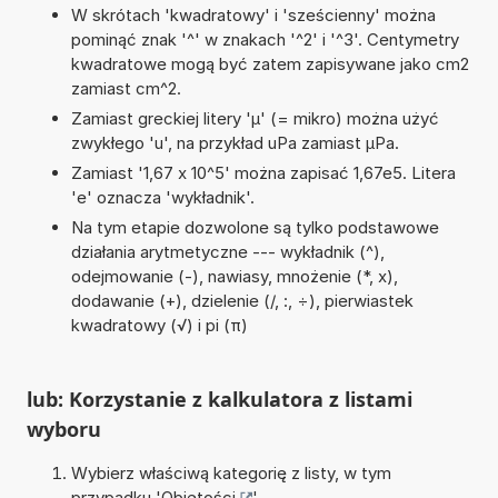
W skrótach 'kwadratowy' i 'sześcienny' można
pominąć znak '^' w znakach '^2' i '^3'. Centymetry
kwadratowe mogą być zatem zapisywane jako cm2
zamiast cm^2.
Zamiast greckiej litery 'µ' (= mikro) można użyć
zwykłego 'u', na przykład uPa zamiast µPa.
Zamiast '1,67 x 10^5' można zapisać 1,67e5. Litera
'e' oznacza 'wykładnik'.
Na tym etapie dozwolone są tylko podstawowe
działania arytmetyczne --- wykładnik (^),
odejmowanie (-), nawiasy, mnożenie (*, x),
dodawanie (+), dzielenie (/, :, ÷), pierwiastek
kwadratowy (√) i pi (π)
lub: Korzystanie z kalkulatora z listami
wyboru
Wybierz właściwą kategorię z listy, w tym
przypadku '
Objętości
'.