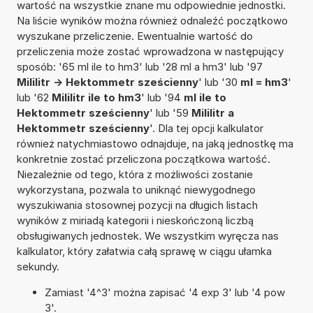
wartość na wszystkie znane mu odpowiednie jednostki.
Na liście wyników można również odnaleźć początkowo
wyszukane przeliczenie. Ewentualnie wartość do
przeliczenia może zostać wprowadzona w następujący
sposób: '65 ml ile to hm3' lub '28 ml a hm3' lub '97
Mililitr -> Hektommetr sześcienny
' lub '30
ml = hm3
'
lub '62
Mililitr ile to hm3
' lub '94
ml ile to
Hektommetr sześcienny
' lub '59
Mililitr a
Hektommetr sześcienny
'. Dla tej opcji kalkulator
również natychmiastowo odnajduje, na jaką jednostkę ma
konkretnie zostać przeliczona początkowa wartość.
Niezależnie od tego, która z możliwości zostanie
wykorzystana, pozwala to uniknąć niewygodnego
wyszukiwania stosownej pozycji na długich listach
wyników z miriadą kategorii i nieskończoną liczbą
obsługiwanych jednostek. We wszystkim wyręcza nas
kalkulator, który załatwia całą sprawę w ciągu ułamka
sekundy.
Zamiast '4^3' można zapisać '4 exp 3' lub '4 pow
3'.