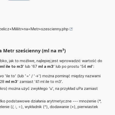
zelicz+Mililitr+na+Metr+szescienny.php
 na Metr sześcienny (ml na m³)
ko, jak to możliwe, najlepiej jest wprowadzić wartość do
ml ile to m3
' lub '67
ml a m3
' lub po prostu '54
ml
':
 'ile to' (lub '=' / '->') można pominąć między nazwami
'28
ml m3
' zamiast '41 ml ile to m3'.
mikro) można użyć zwykłego 'u', na przykład uPa zamiast
lko podstawowe działania arytmetyczne --- mnożenie (*,
elenie (/, :, ÷), wykładnik (^), dodawanie (+), pierwiastek