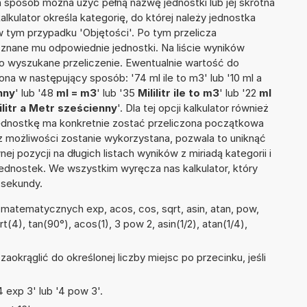
ten sposób można użyć pełną nazwę jednostki lub jej skrótna
e kalkulator określa kategorię, do której należy jednostka
w tym przypadku 'Objętości'. Po tym przelicza
nane mu odpowiednie jednostki. Na liście wyników
 wyszukane przeliczenie. Ewentualnie wartość do
a w następujący sposób: '74 ml ile to m3' lub '10 ml a
nny
' lub '48
ml = m3
' lub '35
Mililitr ile to m3
' lub '22
ml
ilitr a Metr sześcienny
'. Dla tej opcji kalkulator również
jednostkę ma konkretnie zostać przeliczona początkowa
 z możliwości zostanie wykorzystana, pozwala to uniknąć
pozycji na długich listach wyników z miriadą kategorii i
ednostek. We wszystkim wyręcza nas kalkulator, który
 sekundy.
matematycznych exp, acos, cos, sqrt, asin, atan, pow,
qrt(4), tan(90°), acos(1), 3 pow 2, asin(1/2), atan(1/4),
okrąglić do określonej liczby miejsc po przecinku, jeśli
 exp 3' lub '4 pow 3'.