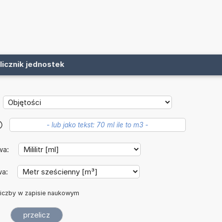
licznik jednostek
?
wa:
wa:
iczby w zapisie naukowym