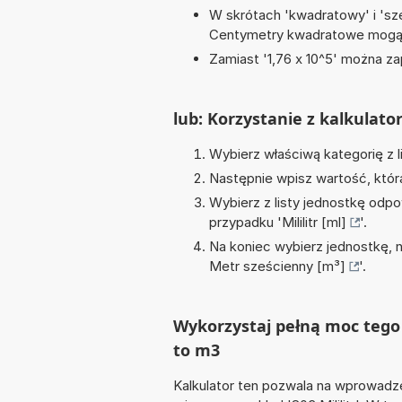
W skrótach 'kwadratowy' i 'sze
Centymetry kwadratowe mogą 
Zamiast '1,76 x 10^5' można zap
lub: Korzystanie z kalkulato
Wybierz właściwą kategorię z l
Następnie wpisz wartość, któr
Wybierz z listy jednostkę odpo
przypadku '
Mililitr [ml]
'.
Na koniec wybierz jednostkę, 
Metr sześcienny [m³]
'.
Wykorzystaj pełną moc tego 
to m3
Kalkulator ten pozwala na wprowadze