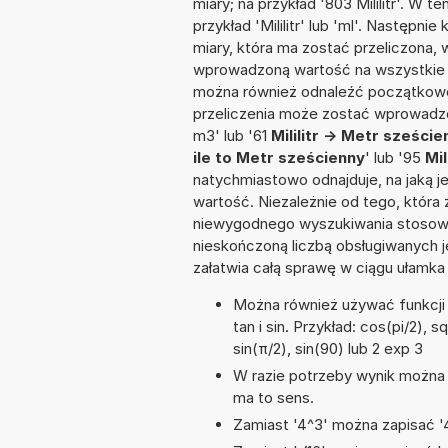
miary; na przykład '803 Mililitr'. W 
przykład 'Mililitr' lub 'ml'. Następni
miary, która ma zostać przeliczona, 
wprowadzoną wartość na wszystkie z
można również odnaleźć początkowo
przeliczenia może zostać wprowadzon
m3' lub '61
Mililitr -> Metr szeście
ile to Metr sześcienny
' lub '95
Mil
natychmiastowo odnajduje, na jaką 
wartość. Niezależnie od tego, która
niewygodnego wyszukiwania stosownej 
nieskończoną liczbą obsługiwanych j
załatwia całą sprawę w ciągu ułamka
Można również używać funkcji 
tan i sin. Przykład: cos(pi/2), s
sin(π/2), sin(90) lub 2 exp 3
W razie potrzeby wynik można za
ma to sens.
Zamiast '4^3' można zapisać '4