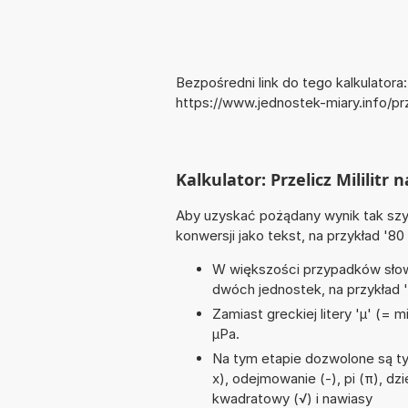
Bezpośredni link do tego kalkulatora:
https://www.jednostek-miary.info/pr
Kalkulator: Przelicz Mililitr
Aby uzyskać pożądany wynik tak szyb
konwersji jako tekst, na przykład '80
W większości przypadków słowo
dwóch jednostek, na przykład 
Zamiast greckiej litery 'µ' (= 
µPa.
Na tym etapie dozwolone są ty
x), odejmowanie (-), pi (π), dzi
kwadratowy (√) i nawiasy