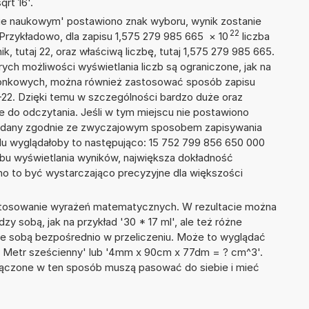
rt 16'.
isie naukowym' postawiono znak wyboru, wynik zostanie
22
 Przykładowo, dla zapisu 1,575 279 985 665
×
10
liczba
k, tutaj 22, oraz właściwą liczbę, tutaj 1,575 279 985 665.
ych możliwości wyświetlania liczb są ograniczone, jak na
szonkowych, można również zastosować sposób zapisu
E+22. Dzięki temu w szczególności bardzo duże oraz
ze do odczytania. Jeśli w tym miejscu nie postawiono
podany zgodnie ze zwyczajowym sposobem zapisywania
du wyglądałoby to następująco: 15 752 799 856 650 000
bu wyświetlania wyników, największa dokładność
nno to być wystarczająco precyzyjne dla większości
 stosowanie wyrażeń matematycznych. W rezultacie można
dzy sobą, jak na przykład '30 * 17 ml', ale też różne
ze sobą bezpośrednio w przeliczeniu. Może to wyglądać
+ 43 Metr sześcienny' lub '4mm x 90cm x 77dm = ? cm^3'.
łączone w ten sposób muszą pasować do siebie i mieć