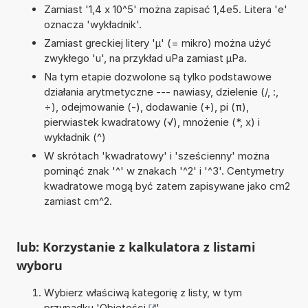
Zamiast '1,4 x 10^5' można zapisać 1,4e5. Litera 'e'
oznacza 'wykładnik'.
Zamiast greckiej litery 'µ' (= mikro) można użyć
zwykłego 'u', na przykład uPa zamiast µPa.
Na tym etapie dozwolone są tylko podstawowe
działania arytmetyczne --- nawiasy, dzielenie (/, :,
÷), odejmowanie (-), dodawanie (+), pi (π),
pierwiastek kwadratowy (√), mnożenie (*, x) i
wykładnik (^)
W skrótach 'kwadratowy' i 'sześcienny' można
pominąć znak '^' w znakach '^2' i '^3'. Centymetry
kwadratowe mogą być zatem zapisywane jako cm2
zamiast cm^2.
lub: Korzystanie z kalkulatora z listami
wyboru
Wybierz właściwą kategorię z listy, w tym
przypadku '
Objętości
'.