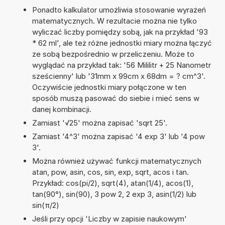
Ponadto kalkulator umożliwia stosowanie wyrażeń
matematycznych. W rezultacie można nie tylko
wyliczać liczby pomiędzy sobą, jak na przykład '93
* 62 ml', ale też różne jednostki miary można łączyć
ze sobą bezpośrednio w przeliczeniu. Może to
wyglądać na przykład tak: '56 Mililitr + 25 Nanometr
sześcienny' lub '31mm x 99cm x 68dm = ? cm^3'.
Oczywiście jednostki miary połączone w ten
sposób muszą pasować do siebie i mieć sens w
danej kombinacji.
Zamiast '√25' można zapisać 'sqrt 25'.
Zamiast '4^3' można zapisać '4 exp 3' lub '4 pow
3'.
Można również używać funkcji matematycznych
atan, pow, asin, cos, sin, exp, sqrt, acos i tan.
Przykład: cos(pi/2), sqrt(4), atan(1/4), acos(1),
tan(90°), sin(90), 3 pow 2, 2 exp 3, asin(1/2) lub
sin(π/2)
Jeśli przy opcji 'Liczby w zapisie naukowym'