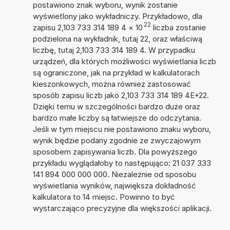
postawiono znak wyboru, wynik zostanie
wyświetlony jako wykładniczy. Przykładowo, dla
22
zapisu 2,103 733 314 189 4
×
10
liczba zostanie
podzielona na wykładnik, tutaj 22, oraz właściwą
liczbę, tutaj 2,103 733 314 189 4. W przypadku
urządzeń, dla których możliwości wyświetlania liczb
są ograniczone, jak na przykład w kalkulatorach
kieszonkowych, można również zastosować
sposób zapisu liczb jako 2,103 733 314 189 4E+22.
Dzięki temu w szczególności bardzo duże oraz
bardzo małe liczby są łatwiejsze do odczytania.
Jeśli w tym miejscu nie postawiono znaku wyboru,
wynik będzie podany zgodnie ze zwyczajowym
sposobem zapisywania liczb. Dla powyższego
przykładu wyglądałoby to następująco: 21 037 333
141 894 000 000 000. Niezależnie od sposobu
wyświetlania wyników, największa dokładność
kalkulatora to 14 miejsc. Powinno to być
wystarczająco precyzyjne dla większości aplikacji.