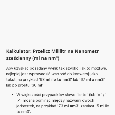
Kalkulator: Przelicz Mililitr na Nanometr
sześcienny (ml na nm³)
Aby uzyskać pożądany wynik tak szybko, jak to możliwe,
najlepiej jest wprowadzić wartość do konwersji jako
tekst, na przykład '98
ml ile to nm3
' lub '67
ml a nm3
'
lub po prostu '36
ml
':
W większości przypadków słowo 'ile to' (lub '=' / '-
>') można pominąć między nazwami dwóch
jednostek, na przykład '73
ml nm3
' zamiast '5 ml ile
to nm3'.