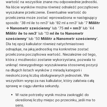
wartość na wszystkie znane mu odpowiednie jednostki.
Na liście wyników można również odnaleźć początkowo
wyszukane przeliczenie. Ewentualnie wartość do
przeliczenia może zostać wprowadzona w następujący
sposób: '38 ml ile to nm3' lub '82 ml a nm3' lub '7
Mililitr
-> Nanometr sześcienny
' lub '75
ml = nm3
' lub '44
Mililitr ile to nm3
' lub '13
ml ile to Nanometr
sześcienny
' lub '50
Mililitr a Nanometr sześcienny
'.
Dla tej opcji kalkulator również natychmiastowo
odnajduje, na jaką jednostkę ma konkretnie zostać
przeliczona początkowa wartość. Niezależnie od tego,
która z możliwości zostanie wykorzystana, pozwala to
uniknąć niewygodnego wyszukiwania stosownej pozycji
na długich listach wyników z miriadą kategorii i
nieskończoną liczbą obsługiwanych jednostek. We
wszystkim wyręcza nas kalkulator, który załatwia całą
sprawę w ciągu ułamka sekundy.
W razie potrzeby wynik można zaokrąglić do
określonej liczby miejsc po przecinku, jeśli ma to
sens.