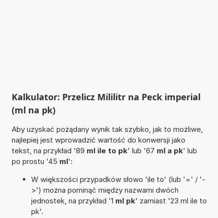
Kalkulator: Przelicz Mililitr na Peck imperial
(ml na pk)
Aby uzyskać pożądany wynik tak szybko, jak to możliwe,
najlepiej jest wprowadzić wartość do konwersji jako
tekst, na przykład '89
ml ile to pk
' lub '67
ml a pk
' lub
po prostu '45
ml
':
W większości przypadków słowo 'ile to' (lub '=' / '-
>') można pominąć między nazwami dwóch
jednostek, na przykład '1
ml pk
' zamiast '23 ml ile to
pk'.