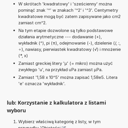
W skrótach 'kwadratowy' i 'sześcienny' można
pominąć znak '^' w znakach '^2' i '^3'. Centymetry
kwadratowe mogą być zatem zapisywane jako cm2
zamiast cm^2.
Na tym etapie dozwolone są tylko podstawowe
działania arytmetyczne --- dodawanie (+),
wykładnik (^), pi (π), odejmowanie (-), dzielenie (/, :,
÷), nawiasy, pierwiastek kwadratowy (√) i mnożenie
(*, x)
Zamiast greckiej litery 'µ' (= mikro) można użyć
zwykłego 'u', na przykład uPa zamiast µPa.
Zamiast '1,58 x 10^5' można zapisać 1,58e5. Litera
'e' oznacza 'wykładnik'.
lub: Korzystanie z kalkulatora z listami
wyboru
Wybierz właściwą kategorię z listy, w tym
przypadku '
Objętości
'.