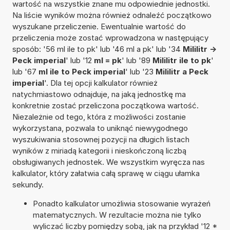
wartość na wszystkie znane mu odpowiednie jednostki.
Na liście wyników można również odnaleźć początkowo
wyszukane przeliczenie. Ewentualnie wartość do
przeliczenia może zostać wprowadzona w następujący
sposób: '56 ml ile to pk' lub '46 ml a pk' lub '34
Mililitr ->
Peck imperial
' lub '12
ml = pk
' lub '89
Mililitr ile to pk
'
lub '67
ml ile to Peck imperial
' lub '23
Mililitr a Peck
imperial
'. Dla tej opcji kalkulator również
natychmiastowo odnajduje, na jaką jednostkę ma
konkretnie zostać przeliczona początkowa wartość.
Niezależnie od tego, która z możliwości zostanie
wykorzystana, pozwala to uniknąć niewygodnego
wyszukiwania stosownej pozycji na długich listach
wyników z miriadą kategorii i nieskończoną liczbą
obsługiwanych jednostek. We wszystkim wyręcza nas
kalkulator, który załatwia całą sprawę w ciągu ułamka
sekundy.
Ponadto kalkulator umożliwia stosowanie wyrażeń
matematycznych. W rezultacie można nie tylko
wyliczać liczby pomiędzy sobą, jak na przykład '12 *