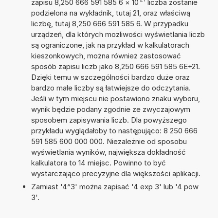
zapisu 8,250 666 591 585 6
×
10
liczba zostanie
podzielona na wykładnik, tutaj 21, oraz właściwą
liczbę, tutaj 8,250 666 591 585 6. W przypadku
urządzeń, dla których możliwości wyświetlania liczb
są ograniczone, jak na przykład w kalkulatorach
kieszonkowych, można również zastosować
sposób zapisu liczb jako 8,250 666 591 585 6E+21.
Dzięki temu w szczególności bardzo duże oraz
bardzo małe liczby są łatwiejsze do odczytania.
Jeśli w tym miejscu nie postawiono znaku wyboru,
wynik będzie podany zgodnie ze zwyczajowym
sposobem zapisywania liczb. Dla powyższego
przykładu wyglądałoby to następująco: 8 250 666
591 585 600 000 000. Niezależnie od sposobu
wyświetlania wyników, największa dokładność
kalkulatora to 14 miejsc. Powinno to być
wystarczająco precyzyjne dla większości aplikacji.
Zamiast '4^3' można zapisać '4 exp 3' lub '4 pow
3'.