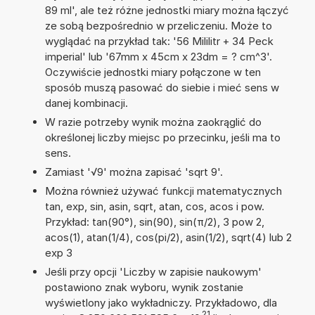
89 ml', ale też różne jednostki miary można łączyć
ze sobą bezpośrednio w przeliczeniu. Może to
wyglądać na przykład tak: '56 Mililitr + 34 Peck
imperial' lub '67mm x 45cm x 23dm = ? cm^3'.
Oczywiście jednostki miary połączone w ten
sposób muszą pasować do siebie i mieć sens w
danej kombinacji.
W razie potrzeby wynik można zaokrąglić do
określonej liczby miejsc po przecinku, jeśli ma to
sens.
Zamiast '√9' można zapisać 'sqrt 9'.
Można również używać funkcji matematycznych
tan, exp, sin, asin, sqrt, atan, cos, acos i pow.
Przykład: tan(90°), sin(90), sin(π/2), 3 pow 2,
acos(1), atan(1/4), cos(pi/2), asin(1/2), sqrt(4) lub 2
exp 3
Jeśli przy opcji 'Liczby w zapisie naukowym'
postawiono znak wyboru, wynik zostanie
wyświetlony jako wykładniczy. Przykładowo, dla
21