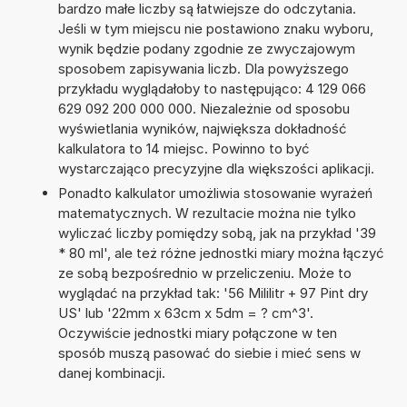
bardzo małe liczby są łatwiejsze do odczytania.
Jeśli w tym miejscu nie postawiono znaku wyboru,
wynik będzie podany zgodnie ze zwyczajowym
sposobem zapisywania liczb. Dla powyższego
przykładu wyglądałoby to następująco: 4 129 066
629 092 200 000 000. Niezależnie od sposobu
wyświetlania wyników, największa dokładność
kalkulatora to 14 miejsc. Powinno to być
wystarczająco precyzyjne dla większości aplikacji.
Ponadto kalkulator umożliwia stosowanie wyrażeń
matematycznych. W rezultacie można nie tylko
wyliczać liczby pomiędzy sobą, jak na przykład '39
* 80 ml', ale też różne jednostki miary można łączyć
ze sobą bezpośrednio w przeliczeniu. Może to
wyglądać na przykład tak: '56 Mililitr + 97 Pint dry
US' lub '22mm x 63cm x 5dm = ? cm^3'.
Oczywiście jednostki miary połączone w ten
sposób muszą pasować do siebie i mieć sens w
danej kombinacji.