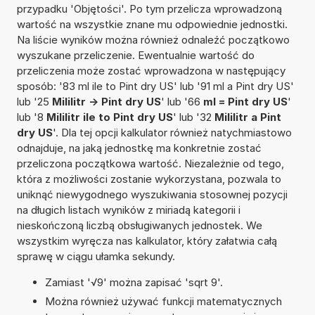
przypadku 'Objętości'. Po tym przelicza wprowadzoną
wartość na wszystkie znane mu odpowiednie jednostki.
Na liście wyników można również odnaleźć początkowo
wyszukane przeliczenie. Ewentualnie wartość do
przeliczenia może zostać wprowadzona w następujący
sposób: '83 ml ile to Pint dry US' lub '91 ml a Pint dry US'
lub '25
Mililitr -> Pint dry US
' lub '66
ml = Pint dry US
'
lub '8
Mililitr ile to Pint dry US
' lub '32
Mililitr a Pint
dry US
'. Dla tej opcji kalkulator również natychmiastowo
odnajduje, na jaką jednostkę ma konkretnie zostać
przeliczona początkowa wartość. Niezależnie od tego,
która z możliwości zostanie wykorzystana, pozwala to
uniknąć niewygodnego wyszukiwania stosownej pozycji
na długich listach wyników z miriadą kategorii i
nieskończoną liczbą obsługiwanych jednostek. We
wszystkim wyręcza nas kalkulator, który załatwia całą
sprawę w ciągu ułamka sekundy.
Zamiast '√9' można zapisać 'sqrt 9'.
Można również używać funkcji matematycznych