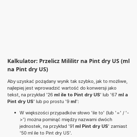
Kalkulator: Przelicz Mililitr na Pint dry US (ml
na Pint dry US)
Aby uzyskać pożądany wynik tak szybko, jak to możliwe,
najlepiej jest wprowadzić wartość do konwersji jako
tekst, na przykład '26
ml ile to Pint dry US
' lub '67
ml a
Pint dry US
' lub po prostu '9
ml
':
W większości przypadków słowo 'ile to' (lub '=' / '-
>') można pominąć między nazwami dwóch
jednostek, na przykład '91
ml Pint dry US
' zamiast
'50 ml ile to Pint dry US'.