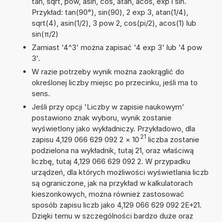
tan, sqrt, pow, asin, cos, atan, acos, exp i sin.
Przykład: tan(90°), sin(90), 2 exp 3, atan(1/4),
sqrt(4), asin(1/2), 3 pow 2, cos(pi/2), acos(1) lub
sin(π/2)
Zamiast '4^3' można zapisać '4 exp 3' lub '4 pow
3'.
W razie potrzeby wynik można zaokrąglić do
określonej liczby miejsc po przecinku, jeśli ma to
sens.
Jeśli przy opcji 'Liczby w zapisie naukowym'
postawiono znak wyboru, wynik zostanie
wyświetlony jako wykładniczy. Przykładowo, dla
21
zapisu 4,129 066 629 092 2
×
10
liczba zostanie
podzielona na wykładnik, tutaj 21, oraz właściwą
liczbę, tutaj 4,129 066 629 092 2. W przypadku
urządzeń, dla których możliwości wyświetlania liczb
są ograniczone, jak na przykład w kalkulatorach
kieszonkowych, można również zastosować
sposób zapisu liczb jako 4,129 066 629 092 2E+21.
Dzięki temu w szczególności bardzo duże oraz