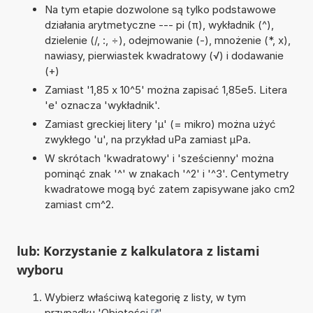
Na tym etapie dozwolone są tylko podstawowe
działania arytmetyczne --- pi (π), wykładnik (^),
dzielenie (/, :, ÷), odejmowanie (-), mnożenie (*, x),
nawiasy, pierwiastek kwadratowy (√) i dodawanie
(+)
Zamiast '1,85 x 10^5' można zapisać 1,85e5. Litera
'e' oznacza 'wykładnik'.
Zamiast greckiej litery 'µ' (= mikro) można użyć
zwykłego 'u', na przykład uPa zamiast µPa.
W skrótach 'kwadratowy' i 'sześcienny' można
pominąć znak '^' w znakach '^2' i '^3'. Centymetry
kwadratowe mogą być zatem zapisywane jako cm2
zamiast cm^2.
lub: Korzystanie z kalkulatora z listami
wyboru
Wybierz właściwą kategorię z listy, w tym
przypadku '
Objętości
'.