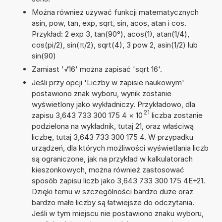
Można również używać funkcji matematycznych
asin, pow, tan, exp, sqrt, sin, acos, atan i cos.
Przykład: 2 exp 3, tan(90°), acos(1), atan(1/4),
cos(pi/2), sin(π/2), sqrt(4), 3 pow 2, asin(1/2) lub
sin(90)
Zamiast '√16' można zapisać 'sqrt 16'.
Jeśli przy opcji 'Liczby w zapisie naukowym'
postawiono znak wyboru, wynik zostanie
wyświetlony jako wykładniczy. Przykładowo, dla
21
zapisu 3,643 733 300 175 4
×
10
liczba zostanie
podzielona na wykładnik, tutaj 21, oraz właściwą
liczbę, tutaj 3,643 733 300 175 4. W przypadku
urządzeń, dla których możliwości wyświetlania liczb
są ograniczone, jak na przykład w kalkulatorach
kieszonkowych, można również zastosować
sposób zapisu liczb jako 3,643 733 300 175 4E+21.
Dzięki temu w szczególności bardzo duże oraz
bardzo małe liczby są łatwiejsze do odczytania.
Jeśli w tym miejscu nie postawiono znaku wyboru,