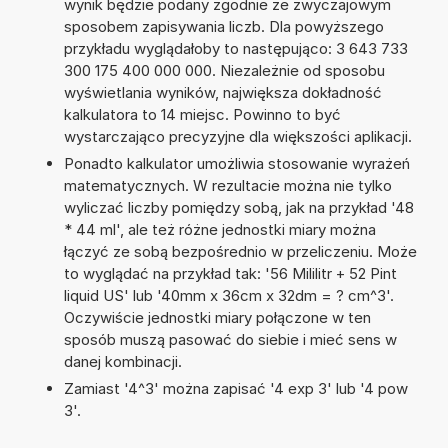
wynik będzie podany zgodnie ze zwyczajowym
sposobem zapisywania liczb. Dla powyższego
przykładu wyglądałoby to następująco: 3 643 733
300 175 400 000 000. Niezależnie od sposobu
wyświetlania wyników, największa dokładność
kalkulatora to 14 miejsc. Powinno to być
wystarczająco precyzyjne dla większości aplikacji.
Ponadto kalkulator umożliwia stosowanie wyrażeń
matematycznych. W rezultacie można nie tylko
wyliczać liczby pomiędzy sobą, jak na przykład '48
* 44 ml', ale też różne jednostki miary można
łączyć ze sobą bezpośrednio w przeliczeniu. Może
to wyglądać na przykład tak: '56 Mililitr + 52 Pint
liquid US' lub '40mm x 36cm x 32dm = ? cm^3'.
Oczywiście jednostki miary połączone w ten
sposób muszą pasować do siebie i mieć sens w
danej kombinacji.
Zamiast '4^3' można zapisać '4 exp 3' lub '4 pow
3'.