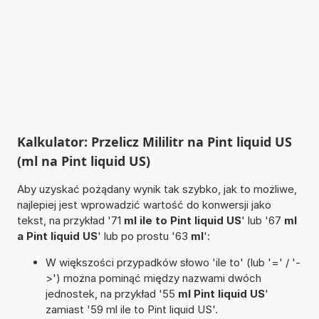
Kalkulator: Przelicz Mililitr na Pint liquid US
(ml na Pint liquid US)
Aby uzyskać pożądany wynik tak szybko, jak to możliwe,
najlepiej jest wprowadzić wartość do konwersji jako
tekst, na przykład '71
ml ile to Pint liquid US
' lub '67
ml
a Pint liquid US
' lub po prostu '63
ml
':
W większości przypadków słowo 'ile to' (lub '=' / '-
>') można pominąć między nazwami dwóch
jednostek, na przykład '55
ml Pint liquid US
'
zamiast '59 ml ile to Pint liquid US'.