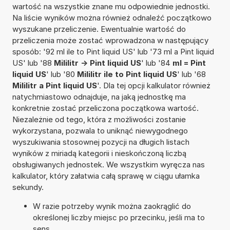
wartość na wszystkie znane mu odpowiednie jednostki.
Na liście wyników można również odnaleźć początkowo
wyszukane przeliczenie. Ewentualnie wartość do
przeliczenia może zostać wprowadzona w następujący
sposób: '92 ml ile to Pint liquid US' lub '73 ml a Pint liquid
US' lub '88
Mililitr -> Pint liquid US
' lub '84
ml = Pint
liquid US
' lub '80
Mililitr ile to Pint liquid US
' lub '68
Mililitr a Pint liquid US
'. Dla tej opcji kalkulator również
natychmiastowo odnajduje, na jaką jednostkę ma
konkretnie zostać przeliczona początkowa wartość.
Niezależnie od tego, która z możliwości zostanie
wykorzystana, pozwala to uniknąć niewygodnego
wyszukiwania stosownej pozycji na długich listach
wyników z miriadą kategorii i nieskończoną liczbą
obsługiwanych jednostek. We wszystkim wyręcza nas
kalkulator, który załatwia całą sprawę w ciągu ułamka
sekundy.
W razie potrzeby wynik można zaokrąglić do
określonej liczby miejsc po przecinku, jeśli ma to
sens.