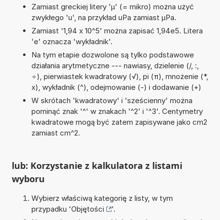
Zamiast greckiej litery 'µ' (= mikro) można użyć
zwykłego 'u', na przykład uPa zamiast µPa.
Zamiast '1,94 x 10^5' można zapisać 1,94e5. Litera
'e' oznacza 'wykładnik'.
Na tym etapie dozwolone są tylko podstawowe
działania arytmetyczne --- nawiasy, dzielenie (/, :,
÷), pierwiastek kwadratowy (√), pi (π), mnożenie (*,
x), wykładnik (^), odejmowanie (-) i dodawanie (+)
W skrótach 'kwadratowy' i 'sześcienny' można
pominąć znak '^' w znakach '^2' i '^3'. Centymetry
kwadratowe mogą być zatem zapisywane jako cm2
zamiast cm^2.
lub: Korzystanie z kalkulatora z listami
wyboru
Wybierz właściwą kategorię z listy, w tym
przypadku '
Objętości
'.