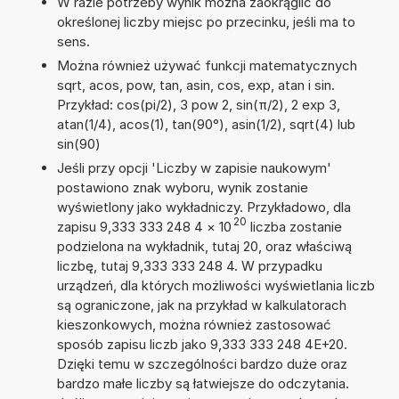
W razie potrzeby wynik można zaokrąglić do
określonej liczby miejsc po przecinku, jeśli ma to
sens.
Można również używać funkcji matematycznych
sqrt, acos, pow, tan, asin, cos, exp, atan i sin.
Przykład: cos(pi/2), 3 pow 2, sin(π/2), 2 exp 3,
atan(1/4), acos(1), tan(90°), asin(1/2), sqrt(4) lub
sin(90)
Jeśli przy opcji 'Liczby w zapisie naukowym'
postawiono znak wyboru, wynik zostanie
wyświetlony jako wykładniczy. Przykładowo, dla
20
zapisu 9,333 333 248 4
×
10
liczba zostanie
podzielona na wykładnik, tutaj 20, oraz właściwą
liczbę, tutaj 9,333 333 248 4. W przypadku
urządzeń, dla których możliwości wyświetlania liczb
są ograniczone, jak na przykład w kalkulatorach
kieszonkowych, można również zastosować
sposób zapisu liczb jako 9,333 333 248 4E+20.
Dzięki temu w szczególności bardzo duże oraz
bardzo małe liczby są łatwiejsze do odczytania.