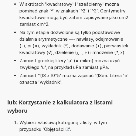
W skrótach 'kwadratowy' i 'sześcienny' można
pominąć znak '^' w znakach '^2' i '^3'. Centymetry
kwadratowe mogą być zatem zapisywane jako cm2
zamiast cm^2.
Na tym etapie dozwolone są tylko podstawowe
działania arytmetyczne --- nawiasy, odejmowanie
(-), pi (π), wykładnik (^), dodawanie (+), pierwiastek
kwadratowy (√), dzielenie (/, :, ÷) i mnożenie (*, x)
Zamiast greckiej litery 'µ' (= mikro) można użyć
zwykłego 'u', na przykład uPa zamiast µPa.
Zamiast '1,13 x 10^5' można zapisać 1,13e5. Litera 'e'
oznacza 'wykładnik'.
lub: Korzystanie z kalkulatora z listami
wyboru
Wybierz właściwą kategorię z listy, w tym
przypadku '
Objętości
'.