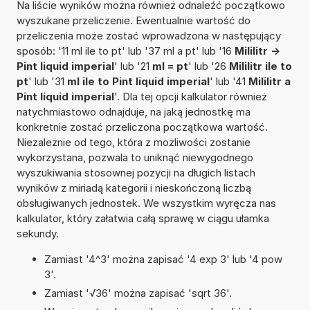
Na liście wyników można również odnaleźć początkowo
wyszukane przeliczenie. Ewentualnie wartość do
przeliczenia może zostać wprowadzona w następujący
sposób: '11 ml ile to pt' lub '37 ml a pt' lub '16
Mililitr ->
Pint liquid imperial
' lub '21
ml = pt
' lub '26
Mililitr ile to
pt
' lub '31
ml ile to Pint liquid imperial
' lub '41
Mililitr a
Pint liquid imperial
'. Dla tej opcji kalkulator również
natychmiastowo odnajduje, na jaką jednostkę ma
konkretnie zostać przeliczona początkowa wartość.
Niezależnie od tego, która z możliwości zostanie
wykorzystana, pozwala to uniknąć niewygodnego
wyszukiwania stosownej pozycji na długich listach
wyników z miriadą kategorii i nieskończoną liczbą
obsługiwanych jednostek. We wszystkim wyręcza nas
kalkulator, który załatwia całą sprawę w ciągu ułamka
sekundy.
Zamiast '4^3' można zapisać '4 exp 3' lub '4 pow
3'.
Zamiast '√36' można zapisać 'sqrt 36'.