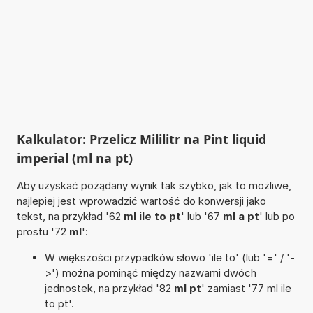
Kalkulator: Przelicz Mililitr na Pint liquid
imperial (ml na pt)
Aby uzyskać pożądany wynik tak szybko, jak to możliwe,
najlepiej jest wprowadzić wartość do konwersji jako
tekst, na przykład '62
ml ile to pt
' lub '67
ml a pt
' lub po
prostu '72
ml
':
W większości przypadków słowo 'ile to' (lub '=' / '-
>') można pominąć między nazwami dwóch
jednostek, na przykład '82
ml pt
' zamiast '77 ml ile
to pt'.