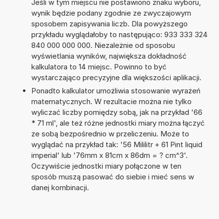
Jeśli w tym miejscu nie postawiono znaku wyboru,
wynik będzie podany zgodnie ze zwyczajowym
sposobem zapisywania liczb. Dla powyższego
przykładu wyglądałoby to następująco: 933 333 324
840 000 000 000. Niezależnie od sposobu
wyświetlania wyników, największa dokładność
kalkulatora to 14 miejsc. Powinno to być
wystarczająco precyzyjne dla większości aplikacji.
Ponadto kalkulator umożliwia stosowanie wyrażeń
matematycznych. W rezultacie można nie tylko
wyliczać liczby pomiędzy sobą, jak na przykład '66
* 71 ml', ale też różne jednostki miary można łączyć
ze sobą bezpośrednio w przeliczeniu. Może to
wyglądać na przykład tak: '56 Mililitr + 61 Pint liquid
imperial' lub '76mm x 81cm x 86dm = ? cm^3'.
Oczywiście jednostki miary połączone w ten
sposób muszą pasować do siebie i mieć sens w
danej kombinacji.