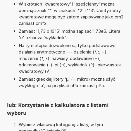
W skrótach 'kwadratowy' i 'sześcienny' można
pominąć znak '^' w znakach '^2' i '^3'. Centymetry
kwadratowe mogą być zatem zapisywane jako cm2
zamiast cm^2.
Zamiast '1,73 x 10^5' można zapisać 1,73e5. Litera
'e' oznacza 'wykładnik'.
Na tym etapie dozwolone są tylko podstawowe
działania arytmetyczne --- dzielenie (/, :, ÷),
mnożenie (*, x), nawiasy, dodawanie (+),
odejmowanie (-), pi (π), wykładnik (^) i pierwiastek
kwadratowy (√)
Zamiast greckiej litery 'µ' (= mikro) można użyć
zwykłego 'u', na przykład uPa zamiast µPa.
lub: Korzystanie z kalkulatora z listami
wyboru
Wybierz właściwą kategorię z listy, w tym
przypadku '
Ciśnienia
'.