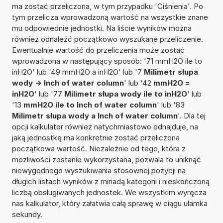
ma zostać przeliczona, w tym przypadku 'Ciśnienia'. Po
tym przelicza wprowadzoną wartość na wszystkie znane
mu odpowiednie jednostki. Na liście wyników można
również odnaleźć początkowo wyszukane przeliczenie.
Ewentualnie wartość do przeliczenia może zostać
wprowadzona w następujący sposób: '71 mmH2O ile to
inH2O' lub '49 mmH2O a inH2O' lub '7
Milimetr słupa
wody -> Inch of water column
' lub '42
mmH2O =
inH2O
' lub '77
Milimetr słupa wody ile to inH2O
' lub
'13
mmH2O ile to Inch of water column
' lub '83
Milimetr słupa wody a Inch of water column
'. Dla tej
opcji kalkulator również natychmiastowo odnajduje, na
jaką jednostkę ma konkretnie zostać przeliczona
początkowa wartość. Niezależnie od tego, która z
możliwości zostanie wykorzystana, pozwala to uniknąć
niewygodnego wyszukiwania stosownej pozycji na
długich listach wyników z miriadą kategorii i nieskończoną
liczbą obsługiwanych jednostek. We wszystkim wyręcza
nas kalkulator, który załatwia całą sprawę w ciągu ułamka
sekundy.