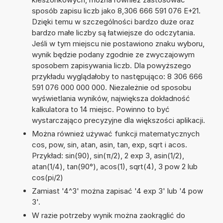
sposób zapisu liczb jako 8,306 666 591 076 E+21.
Dzięki temu w szczególności bardzo duże oraz
bardzo małe liczby są łatwiejsze do odczytania.
Jeśli w tym miejscu nie postawiono znaku wyboru,
wynik będzie podany zgodnie ze zwyczajowym
sposobem zapisywania liczb. Dla powyższego
przykładu wyglądałoby to następująco: 8 306 666
591 076 000 000 000. Niezależnie od sposobu
wyświetlania wyników, największa dokładność
kalkulatora to 14 miejsc. Powinno to być
wystarczająco precyzyjne dla większości aplikacji.
Można również używać funkcji matematycznych
cos, pow, sin, atan, asin, tan, exp, sqrt i acos.
Przykład: sin(90), sin(π/2), 2 exp 3, asin(1/2),
atan(1/4), tan(90°), acos(1), sqrt(4), 3 pow 2 lub
cos(pi/2)
Zamiast '4^3' można zapisać '4 exp 3' lub '4 pow
3'.
W razie potrzeby wynik można zaokrąglić do