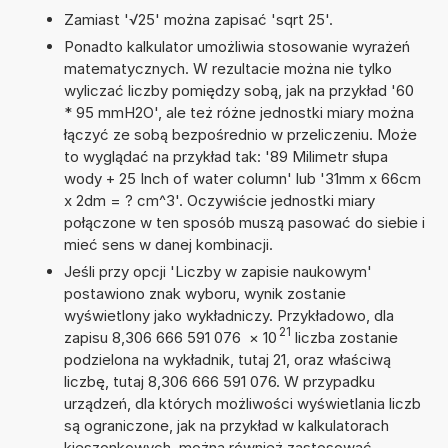
Zamiast '√25' można zapisać 'sqrt 25'.
Ponadto kalkulator umożliwia stosowanie wyrażeń
matematycznych. W rezultacie można nie tylko
wyliczać liczby pomiędzy sobą, jak na przykład '60
* 95 mmH2O', ale też różne jednostki miary można
łączyć ze sobą bezpośrednio w przeliczeniu. Może
to wyglądać na przykład tak: '89 Milimetr słupa
wody + 25 Inch of water column' lub '31mm x 66cm
x 2dm = ? cm^3'. Oczywiście jednostki miary
połączone w ten sposób muszą pasować do siebie i
mieć sens w danej kombinacji.
Jeśli przy opcji 'Liczby w zapisie naukowym'
postawiono znak wyboru, wynik zostanie
wyświetlony jako wykładniczy. Przykładowo, dla
21
zapisu 8,306 666 591 076
×
10
liczba zostanie
podzielona na wykładnik, tutaj 21, oraz właściwą
liczbę, tutaj 8,306 666 591 076. W przypadku
urządzeń, dla których możliwości wyświetlania liczb
są ograniczone, jak na przykład w kalkulatorach
kieszonkowych, można również zastosować