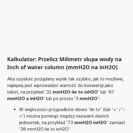
Kalkulator: Przelicz Milimetr słupa wody na
Inch of water column (mmH2O na inH2O)
Aby uzyskać pożądany wynik tak szybko, jak to możliwe,
najlepiej jest wprowadzić wartość do konwersji jako
tekst, na przykład '32
mmH2O ile to inH2O
' lub '67
mmH2O a inH2O
' lub po prostu '3
mmH2O
':
W większości przypadków słowo 'ile to' (lub '=' / '-
>') można pominąć między nazwami dwóch
jednostek, na przykład '73
mmH2O inH2O
' zamiast
'38 mmH2O ile to inH2O'.