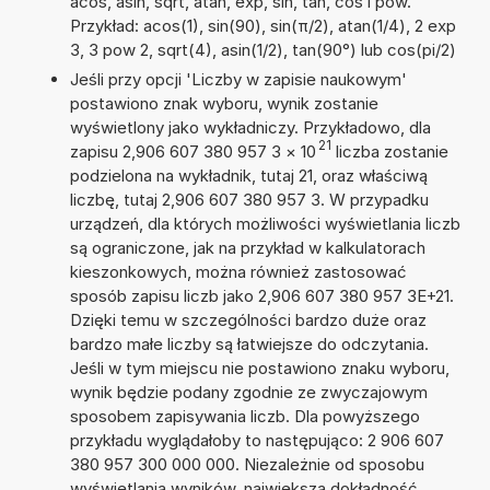
acos, asin, sqrt, atan, exp, sin, tan, cos i pow.
Przykład: acos(1), sin(90), sin(π/2), atan(1/4), 2 exp
3, 3 pow 2, sqrt(4), asin(1/2), tan(90°) lub cos(pi/2)
Jeśli przy opcji 'Liczby w zapisie naukowym'
postawiono znak wyboru, wynik zostanie
wyświetlony jako wykładniczy. Przykładowo, dla
21
zapisu 2,906 607 380 957 3
×
10
liczba zostanie
podzielona na wykładnik, tutaj 21, oraz właściwą
liczbę, tutaj 2,906 607 380 957 3. W przypadku
urządzeń, dla których możliwości wyświetlania liczb
są ograniczone, jak na przykład w kalkulatorach
kieszonkowych, można również zastosować
sposób zapisu liczb jako 2,906 607 380 957 3E+21.
Dzięki temu w szczególności bardzo duże oraz
bardzo małe liczby są łatwiejsze do odczytania.
Jeśli w tym miejscu nie postawiono znaku wyboru,
wynik będzie podany zgodnie ze zwyczajowym
sposobem zapisywania liczb. Dla powyższego
przykładu wyglądałoby to następująco: 2 906 607
380 957 300 000 000. Niezależnie od sposobu
wyświetlania wyników, największa dokładność