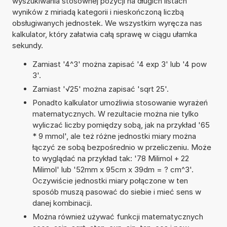
wyszukiwania stosownej pozycji na długich listach
wyników z miriadą kategorii i nieskończoną liczbą
obsługiwanych jednostek. We wszystkim wyręcza nas
kalkulator, który załatwia całą sprawę w ciągu ułamka
sekundy.
Zamiast '4^3' można zapisać '4 exp 3' lub '4 pow
3'.
Zamiast '√25' można zapisać 'sqrt 25'.
Ponadto kalkulator umożliwia stosowanie wyrażeń
matematycznych. W rezultacie można nie tylko
wyliczać liczby pomiędzy sobą, jak na przykład '65
* 9 mmol', ale też różne jednostki miary można
łączyć ze sobą bezpośrednio w przeliczeniu. Może
to wyglądać na przykład tak: '78 Milimol + 22
Milimol' lub '52mm x 95cm x 39dm = ? cm^3'.
Oczywiście jednostki miary połączone w ten
sposób muszą pasować do siebie i mieć sens w
danej kombinacji.
Można również używać funkcji matematycznych