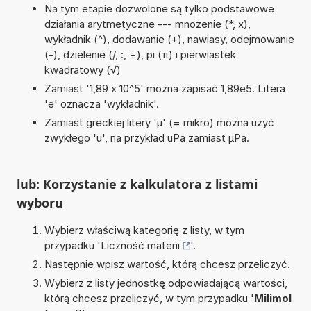
Na tym etapie dozwolone są tylko podstawowe
działania arytmetyczne --- mnożenie (*, x),
wykładnik (^), dodawanie (+), nawiasy, odejmowanie
(-), dzielenie (/, :, ÷), pi (π) i pierwiastek
kwadratowy (√)
Zamiast '1,89 x 10^5' można zapisać 1,89e5. Litera
'e' oznacza 'wykładnik'.
Zamiast greckiej litery 'µ' (= mikro) można użyć
zwykłego 'u', na przykład uPa zamiast µPa.
lub: Korzystanie z kalkulatora z listami
wyboru
Wybierz właściwą kategorię z listy, w tym
przypadku '
Liczność materii
'.
Następnie wpisz wartość, którą chcesz przeliczyć.
Wybierz z listy jednostkę odpowiadającą wartości,
którą chcesz przeliczyć, w tym przypadku '
Milimol