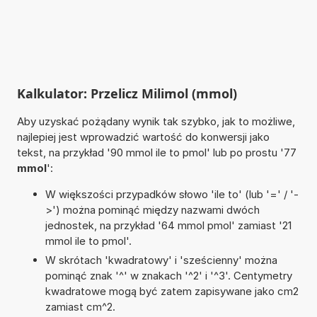
Kalkulator: Przelicz Milimol (mmol)
Aby uzyskać pożądany wynik tak szybko, jak to możliwe,
najlepiej jest wprowadzić wartość do konwersji jako
tekst, na przykład '90 mmol ile to pmol' lub po prostu '77
mmol
':
W większości przypadków słowo 'ile to' (lub '=' / '-
>') można pominąć między nazwami dwóch
jednostek, na przykład '64 mmol pmol' zamiast '21
mmol ile to pmol'.
W skrótach 'kwadratowy' i 'sześcienny' można
pominąć znak '^' w znakach '^2' i '^3'. Centymetry
kwadratowe mogą być zatem zapisywane jako cm2
zamiast cm^2.