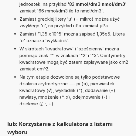
jednostek, na przykład '82
mmol/dm3 nmol/dm3
'
zamiast '66 mmol/dm3 ile to nmol/dm3'.
Zamiast greckiej litery 'µ' (= mikro) można użyć
zwykłego 'u', na przykład uPa zamiast µPa.
Zamiast '1,35 x 10^5' można zapisać 1,35e5. Litera
'e' oznacza 'wykładnik'.
W skrótach 'kwadratowy' i 'sześcienny' można
pominąć znak '^' w znakach '^2' i '^3'. Centymetry
kwadratowe mogą być zatem zapisywane jako cm2
zamiast cm^2.
Na tym etapie dozwolone są tylko podstawowe
działania arytmetyczne --- pi (π), pierwiastek
kwadratowy (√), wykładnik (^), dodawanie (+),
nawiasy, mnożenie (*, x), odejmowanie (-) i
dzielenie (/, :, ÷)
lub: Korzystanie z kalkulatora z listami
wyboru