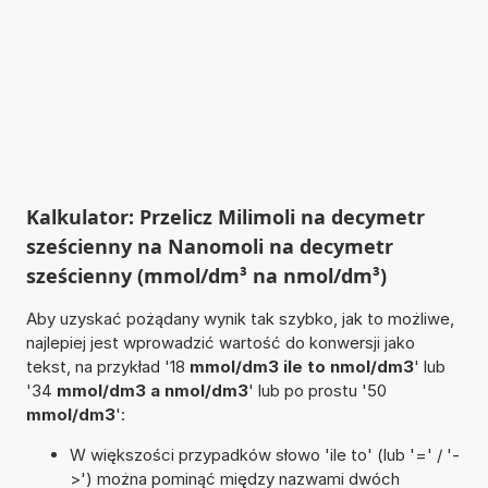
Kalkulator: Przelicz Milimoli na decymetr
sześcienny na Nanomoli na decymetr
sześcienny (mmol/dm³ na nmol/dm³)
Aby uzyskać pożądany wynik tak szybko, jak to możliwe,
najlepiej jest wprowadzić wartość do konwersji jako
tekst, na przykład '18
mmol/dm3 ile to nmol/dm3
' lub
'34
mmol/dm3 a nmol/dm3
' lub po prostu '50
mmol/dm3
':
W większości przypadków słowo 'ile to' (lub '=' / '-
>') można pominąć między nazwami dwóch