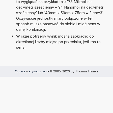
to wyglądać na przykład tak: '78 Milimoli na
decymetr sześcienny + 94 Nanomoli na decymetr
sześcienny' lub '43mm x 59cm x 75dm = ? cm^3'.
Oczywiście jednostki miary połączone w ten
sposób muszą pasować do siebie i mieć sens w
danej kombinacji.
W razie potrzeby wynik można zaokrąglić do
określonej liczby miejsc po przecinku, jeśli ma to
sens.
Odcisk
-
Prywatności
- © 2005-2026 by Thomas Hainke