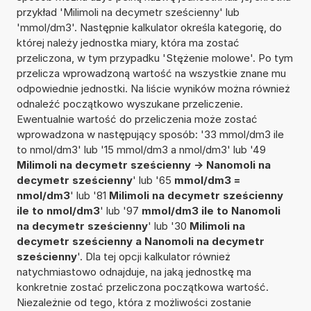
przykład 'Milimoli na decymetr sześcienny' lub
'mmol/dm3'. Następnie kalkulator określa kategorię, do
której należy jednostka miary, która ma zostać
przeliczona, w tym przypadku 'Stężenie molowe'. Po tym
przelicza wprowadzoną wartość na wszystkie znane mu
odpowiednie jednostki. Na liście wyników można również
odnaleźć początkowo wyszukane przeliczenie.
Ewentualnie wartość do przeliczenia może zostać
wprowadzona w następujący sposób: '33 mmol/dm3 ile
to nmol/dm3' lub '15 mmol/dm3 a nmol/dm3' lub '49
Milimoli na decymetr sześcienny -> Nanomoli na
decymetr sześcienny
' lub '65
mmol/dm3 =
nmol/dm3
' lub '81
Milimoli na decymetr sześcienny
ile to nmol/dm3
' lub '97
mmol/dm3 ile to Nanomoli
na decymetr sześcienny
' lub '30
Milimoli na
decymetr sześcienny a Nanomoli na decymetr
sześcienny
'. Dla tej opcji kalkulator również
natychmiastowo odnajduje, na jaką jednostkę ma
konkretnie zostać przeliczona początkowa wartość.
Niezależnie od tego, która z możliwości zostanie