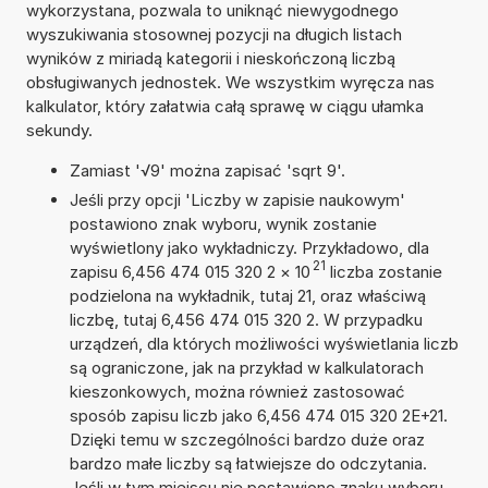
wykorzystana, pozwala to uniknąć niewygodnego
wyszukiwania stosownej pozycji na długich listach
wyników z miriadą kategorii i nieskończoną liczbą
obsługiwanych jednostek. We wszystkim wyręcza nas
kalkulator, który załatwia całą sprawę w ciągu ułamka
sekundy.
Zamiast '√9' można zapisać 'sqrt 9'.
Jeśli przy opcji 'Liczby w zapisie naukowym'
postawiono znak wyboru, wynik zostanie
wyświetlony jako wykładniczy. Przykładowo, dla
21
zapisu 6,456 474 015 320 2
×
10
liczba zostanie
podzielona na wykładnik, tutaj 21, oraz właściwą
liczbę, tutaj 6,456 474 015 320 2. W przypadku
urządzeń, dla których możliwości wyświetlania liczb
są ograniczone, jak na przykład w kalkulatorach
kieszonkowych, można również zastosować
sposób zapisu liczb jako 6,456 474 015 320 2E+21.
Dzięki temu w szczególności bardzo duże oraz
bardzo małe liczby są łatwiejsze do odczytania.
Jeśli w tym miejscu nie postawiono znaku wyboru,