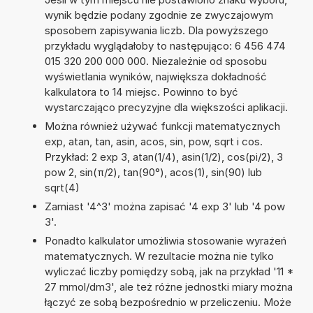
wynik będzie podany zgodnie ze zwyczajowym
sposobem zapisywania liczb. Dla powyższego
przykładu wyglądałoby to następująco: 6 456 474
015 320 200 000 000. Niezależnie od sposobu
wyświetlania wyników, największa dokładność
kalkulatora to 14 miejsc. Powinno to być
wystarczająco precyzyjne dla większości aplikacji.
Można również używać funkcji matematycznych
exp, atan, tan, asin, acos, sin, pow, sqrt i cos.
Przykład: 2 exp 3, atan(1/4), asin(1/2), cos(pi/2), 3
pow 2, sin(π/2), tan(90°), acos(1), sin(90) lub
sqrt(4)
Zamiast '4^3' można zapisać '4 exp 3' lub '4 pow
3'.
Ponadto kalkulator umożliwia stosowanie wyrażeń
matematycznych. W rezultacie można nie tylko
wyliczać liczby pomiędzy sobą, jak na przykład '11 *
27 mmol/dm3', ale też różne jednostki miary można
łączyć ze sobą bezpośrednio w przeliczeniu. Może