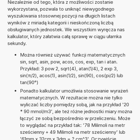
Niezależnie od tego, która z możliwości zostanie
wykorzystana, pozwala to uniknąć niewygodnego
wyszukiwania stosownej pozycji na długich listach
wyników z miriadą kategorii i nieskończoną liczbą
obsługiwanych jednostek. We wszystkim wyręcza nas
kalkulator, który załatwia całą sprawę w ciągu ułamka
sekundy.
Można również używać funkcji matematycznych
sin, sqrt, asin, pow, acos, cos, exp, tan i atan.
Przykład: 3 pow 2, sqrt(4), atan(1/4), 2 exp 3,
sin(π/2), acos(1), asin(1/2), sin(90), cos(pi/2) lub
tan(90°)
Ponadto kalkulator umożliwia stosowanie wyrażeń
matematycznych. W rezultacie można nie tylko
wyliczać liczby pomiędzy sobą, jak na przykład '20
* 90 mmol/m3', ale też różne jednostki miary można
łączyć ze sobą bezpośrednio w przeliczeniu. Może
to wyglądać na przykład tak: '78 Milimoli na metr
sześcienny + 49 Milimoli na metr sześcienny' lub
'61mm x 32cm x 3dm = ? cm^3'. Oczywiście