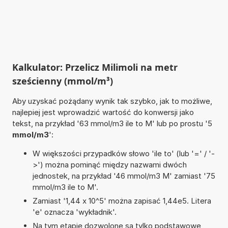
Kalkulator: Przelicz Milimoli na metr
sześcienny (mmol/m³)
Aby uzyskać pożądany wynik tak szybko, jak to możliwe,
najlepiej jest wprowadzić wartość do konwersji jako
tekst, na przykład '63 mmol/m3 ile to M' lub po prostu '5
mmol/m3
':
W większości przypadków słowo 'ile to' (lub '=' / '-
>') można pominąć między nazwami dwóch
jednostek, na przykład '46 mmol/m3 M' zamiast '75
mmol/m3 ile to M'.
Zamiast '1,44 x 10^5' można zapisać 1,44e5. Litera
'e' oznacza 'wykładnik'.
Na tym etapie dozwolone są tylko podstawowe