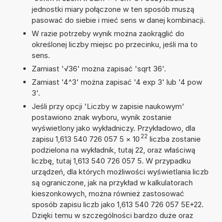
jednostki miary połączone w ten sposób muszą
pasować do siebie i mieć sens w danej kombinacji.
W razie potrzeby wynik można zaokrąglić do
określonej liczby miejsc po przecinku, jeśli ma to
sens.
Zamiast '√36' można zapisać 'sqrt 36'.
Zamiast '4^3' można zapisać '4 exp 3' lub '4 pow
3'.
Jeśli przy opcji 'Liczby w zapisie naukowym'
postawiono znak wyboru, wynik zostanie
wyświetlony jako wykładniczy. Przykładowo, dla
22
zapisu 1,613 540 726 057 5
×
10
liczba zostanie
podzielona na wykładnik, tutaj 22, oraz właściwą
liczbę, tutaj 1,613 540 726 057 5. W przypadku
urządzeń, dla których możliwości wyświetlania liczb
są ograniczone, jak na przykład w kalkulatorach
kieszonkowych, można również zastosować
sposób zapisu liczb jako 1,613 540 726 057 5E+22.
Dzięki temu w szczególności bardzo duże oraz