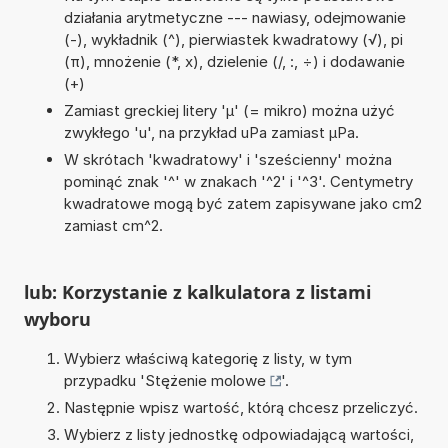
działania arytmetyczne --- nawiasy, odejmowanie
(-), wykładnik (^), pierwiastek kwadratowy (√), pi
(π), mnożenie (*, x), dzielenie (/, :, ÷) i dodawanie
(+)
Zamiast greckiej litery 'µ' (= mikro) można użyć
zwykłego 'u', na przykład uPa zamiast µPa.
W skrótach 'kwadratowy' i 'sześcienny' można
pominąć znak '^' w znakach '^2' i '^3'. Centymetry
kwadratowe mogą być zatem zapisywane jako cm2
zamiast cm^2.
lub: Korzystanie z kalkulatora z listami
wyboru
Wybierz właściwą kategorię z listy, w tym
przypadku '
Stężenie molowe
'.
Następnie wpisz wartość, którą chcesz przeliczyć.
Wybierz z listy jednostkę odpowiadającą wartości,