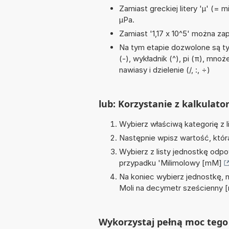
Zamiast greckiej litery 'µ' (= 
µPa.
Zamiast '1,17 x 10^5' można zap
Na tym etapie dozwolone są t
(-), wykładnik (^), pi (π), mno
nawiasy i dzielenie (/, :, ÷)
lub: Korzystanie z kalkulato
Wybierz właściwą kategorię z l
Następnie wpisz wartość, któr
Wybierz z listy jednostkę odpo
przypadku '
Milimolowy [mM]
Na koniec wybierz jednostkę, 
Moli na decymetr sześcienny 
Wykorzystaj pełną moc tego 