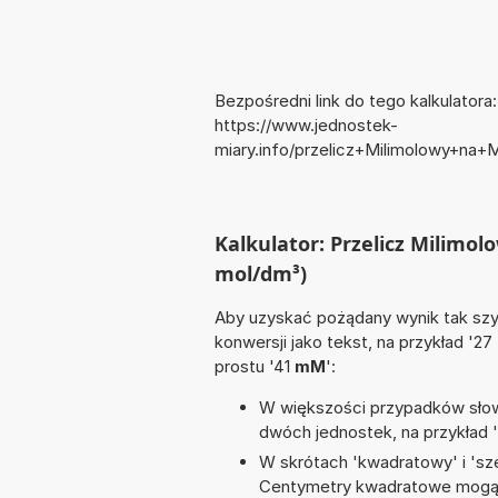
Bezpośredni link do tego kalkulatora:
https://www.jednostek-
miary.info/przelicz+Milimolowy+na
Kalkulator: Przelicz Milimo
mol/dm³)
Aby uzyskać pożądany wynik tak szyb
konwersji jako tekst, na przykład '27
prostu '41
mM
':
W większości przypadków słowo
dwóch jednostek, na przykład 
W skrótach 'kwadratowy' i 'sze
Centymetry kwadratowe mogą 