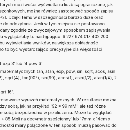
tórych możliwości wyświetlania liczb są ograniczone, jak
kieszonkowych, można również zastosować sposób zapisu
E+21. Dzięki temu w szczególności bardzo duże oraz
ze do odczytania. Jeśli w tym miejscu nie postawiono
podany zgodnie ze zwyczajowym sposobem zapisywania
du wyglądałoby to następująco: 6 227 674 017 402 200
bu wyświetlania wyników, największa dokładność
nno to być wystarczająco precyzyjne dla większości
 exp 3' lub '4 pow 3'.
atematycznych tan, atan, exp, pow, sin, sqrt, acos, asin
), sqrt(4), tan(90°), sin(90), acos(1), asin(1/2), atan(1/4), 2
rt 16'.
 stosowanie wyrażeń matematycznych. W rezultacie można
dzy sobą, jak na przykład '92 * 99 mM', ale też różne
ze sobą bezpośrednio w przeliczeniu. Może to wyglądać
wy + 85 Moli na decymetr sześcienny' lub '7mm x 14cm x
ednostki miary połączone w ten sposób muszą pasować do