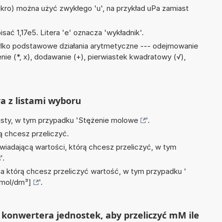
mikro) można użyć zwykłego 'u', na przykład uPa zamiast
isać 1,17e5. Litera 'e' oznacza 'wykładnik'.
ylko podstawowe działania arytmetyczne --- odejmowanie
żenie (*, x), dodawanie (+), pierwiastek kwadratowy (√),
ra z listami wyboru
isty, w tym przypadku '
Stężenie molowe
'.
ą chcesz przeliczyć.
wiadającą wartości, którą chcesz przeliczyć, w tym
'.
na którą chcesz przeliczyć wartość, w tym przypadku '
[mol/dm³]
'.
konwertera jednostek, aby przeliczyć mM ile