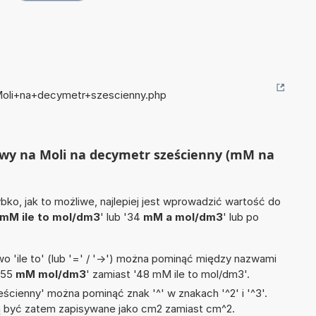
+Moli+na+decymetr+szescienny.php
lowy na Moli na decymetr sześcienny (mM na
ko, jak to możliwe, najlepiej jest wprowadzić wartość do
mM ile to mol/dm3
' lub '34
mM a mol/dm3
' lub po
 'ile to' (lub '=' / '->') można pominąć między nazwami
'55
mM mol/dm3
' zamiast '48 mM ile to mol/dm3'.
ścienny' można pominąć znak '^' w znakach '^2' i '^3'.
być zatem zapisywane jako cm2 zamiast cm^2.