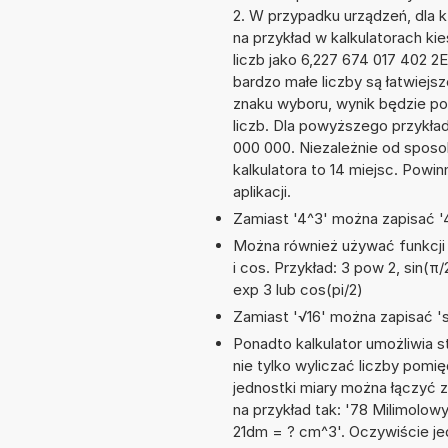
2. W przypadku urządzeń, dla k
na przykład w kalkulatorach 
liczb jako 6,227 674 017 402 2
bardzo małe liczby są łatwiejs
znaku wyboru, wynik będzie 
liczb. Dla powyższego przykła
000 000. Niezależnie od sposo
kalkulatora to 14 miejsc. Powi
aplikacji.
Zamiast '4^3' można zapisać '4
Można również używać funkcji m
i cos. Przykład: 3 pow 2, sin(π/2
exp 3 lub cos(pi/2)
Zamiast '√16' można zapisać 'sq
Ponadto kalkulator umożliwia
nie tylko wyliczać liczby pomię
jednostki miary można łączyć 
na przykład tak: '78 Milimolo
21dm = ? cm^3'. Oczywiście j