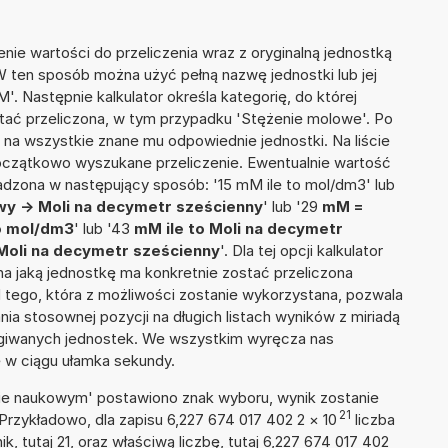
nie wartości do przeliczenia wraz z oryginalną jednostką
 W ten sposób można użyć pełną nazwę jednostki lub jej
'. Następnie kalkulator określa kategorię, do której
stać przeliczona, w tym przypadku 'Stężenie molowe'. Po
na wszystkie znane mu odpowiednie jednostki. Na liście
czątkowo wyszukane przeliczenie. Ewentualnie wartość
dzona w następujący sposób: '15 mM ile to mol/dm3' lub
wy -> Moli na decymetr sześcienny
' lub '29
mM =
to mol/dm3
' lub '43
mM ile to Moli na decymetr
Moli na decymetr sześcienny
'. Dla tej opcji kalkulator
a jaką jednostkę ma konkretnie zostać przeliczona
 tego, która z możliwości zostanie wykorzystana, pozwala
a stosownej pozycji na długich listach wyników z miriadą
ługiwanych jednostek. We wszystkim wyręcza nas
wę w ciągu ułamka sekundy.
isie naukowym' postawiono znak wyboru, wynik zostanie
21
Przykładowo, dla zapisu 6,227 674 017 402 2
×
10
liczba
k, tutaj 21, oraz właściwą liczbę, tutaj 6,227 674 017 402