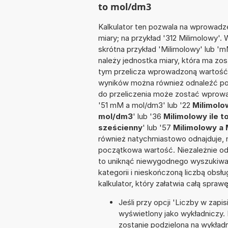
to mol/dm3
Kalkulator ten pozwala na wprowadze
miary; na przykład '312 Milimolowy'.
skrótna przykład 'Milimolowy' lub 'mM
należy jednostka miary, która ma zo
tym przelicza wprowadzoną wartość 
wyników można również odnaleźć po
do przeliczenia może zostać wprowa
'51 mM a mol/dm3' lub '22
Milimolo
mol/dm3
' lub '36
Milimolowy ile 
sześcienny
' lub '57
Milimolowy a 
również natychmiastowo odnajduje, n
początkowa wartość. Niezależnie od
to uniknąć niewygodnego wyszukiwani
kategorii i nieskończoną liczbą obs
kalkulator, który załatwia całą spra
Jeśli przy opcji 'Liczby w zap
wyświetlony jako wykładniczy. 
zostanie podzielona na wykładni