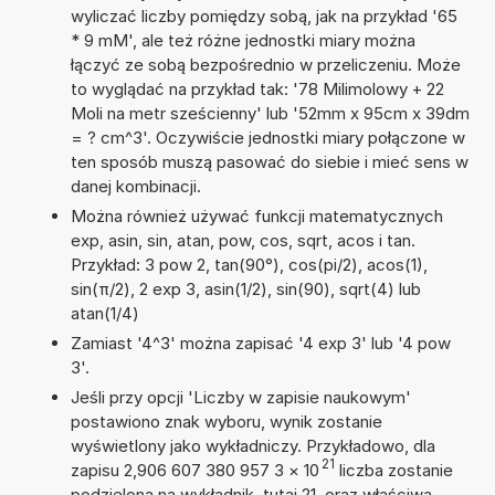
wyliczać liczby pomiędzy sobą, jak na przykład '65
* 9 mM', ale też różne jednostki miary można
łączyć ze sobą bezpośrednio w przeliczeniu. Może
to wyglądać na przykład tak: '78 Milimolowy + 22
Moli na metr sześcienny' lub '52mm x 95cm x 39dm
= ? cm^3'. Oczywiście jednostki miary połączone w
ten sposób muszą pasować do siebie i mieć sens w
danej kombinacji.
Można również używać funkcji matematycznych
exp, asin, sin, atan, pow, cos, sqrt, acos i tan.
Przykład: 3 pow 2, tan(90°), cos(pi/2), acos(1),
sin(π/2), 2 exp 3, asin(1/2), sin(90), sqrt(4) lub
atan(1/4)
Zamiast '4^3' można zapisać '4 exp 3' lub '4 pow
3'.
Jeśli przy opcji 'Liczby w zapisie naukowym'
postawiono znak wyboru, wynik zostanie
wyświetlony jako wykładniczy. Przykładowo, dla
21
zapisu 2,906 607 380 957 3
×
10
liczba zostanie
podzielona na wykładnik, tutaj 21, oraz właściwą