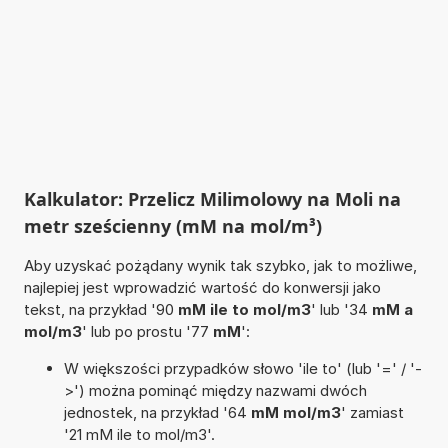
Kalkulator: Przelicz Milimolowy na Moli na
metr sześcienny (mM na mol/m³)
Aby uzyskać pożądany wynik tak szybko, jak to możliwe,
najlepiej jest wprowadzić wartość do konwersji jako
tekst, na przykład '90
mM ile to mol/m3
' lub '34
mM a
mol/m3
' lub po prostu '77
mM
':
W większości przypadków słowo 'ile to' (lub '=' / '-
>') można pominąć między nazwami dwóch
jednostek, na przykład '64
mM mol/m3
' zamiast
'21 mM ile to mol/m3'.