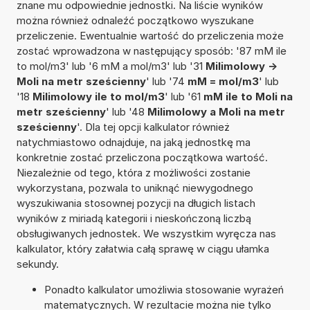
znane mu odpowiednie jednostki. Na liście wyników
można również odnaleźć początkowo wyszukane
przeliczenie. Ewentualnie wartość do przeliczenia może
zostać wprowadzona w następujący sposób: '87 mM ile
to mol/m3' lub '6 mM a mol/m3' lub '31
Milimolowy ->
Moli na metr sześcienny
' lub '74
mM = mol/m3
' lub
'18
Milimolowy ile to mol/m3
' lub '61
mM ile to Moli na
metr sześcienny
' lub '48
Milimolowy a Moli na metr
sześcienny
'. Dla tej opcji kalkulator również
natychmiastowo odnajduje, na jaką jednostkę ma
konkretnie zostać przeliczona początkowa wartość.
Niezależnie od tego, która z możliwości zostanie
wykorzystana, pozwala to uniknąć niewygodnego
wyszukiwania stosownej pozycji na długich listach
wyników z miriadą kategorii i nieskończoną liczbą
obsługiwanych jednostek. We wszystkim wyręcza nas
kalkulator, który załatwia całą sprawę w ciągu ułamka
sekundy.
Ponadto kalkulator umożliwia stosowanie wyrażeń
matematycznych. W rezultacie można nie tylko