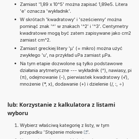
Zamiast '1,89 x 10^5' można zapisać 1,89e5. Litera
'e' oznacza 'wykładnik'.
W skrótach 'kwadratowy' i 'sześcienny' można
pominąć znak '^' w znakach '^2' i '^3'. Centymetry
kwadratowe mogą być zatem zapisywane jako cm2
zamiast cm^2.
Zamiast greckiej litery 'µ' (= mikro) można użyć
zwykłego 'u', na przykład uPa zamiast µPa.
Na tym etapie dozwolone są tylko podstawowe
działania arytmetyczne --- wykładnik (^), nawiasy, pi
(π), odejmowanie (-), pierwiastek kwadratowy (√),
mnożenie (*, x), dodawanie (+) i dzielenie (/, :, ÷)
lub: Korzystanie z kalkulatora z listami
wyboru
Wybierz właściwą kategorię z listy, w tym
przypadku '
Stężenie molowe
'.