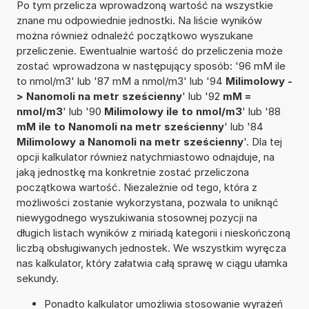
Po tym przelicza wprowadzoną wartość na wszystkie
znane mu odpowiednie jednostki. Na liście wyników
można również odnaleźć początkowo wyszukane
przeliczenie. Ewentualnie wartość do przeliczenia może
zostać wprowadzona w następujący sposób: '96 mM ile
to nmol/m3' lub '87 mM a nmol/m3' lub '94
Milimolowy -
> Nanomoli na metr sześcienny
' lub '92
mM =
nmol/m3
' lub '90
Milimolowy ile to nmol/m3
' lub '88
mM ile to Nanomoli na metr sześcienny
' lub '84
Milimolowy a Nanomoli na metr sześcienny
'. Dla tej
opcji kalkulator również natychmiastowo odnajduje, na
jaką jednostkę ma konkretnie zostać przeliczona
początkowa wartość. Niezależnie od tego, która z
możliwości zostanie wykorzystana, pozwala to uniknąć
niewygodnego wyszukiwania stosownej pozycji na
długich listach wyników z miriadą kategorii i nieskończoną
liczbą obsługiwanych jednostek. We wszystkim wyręcza
nas kalkulator, który załatwia całą sprawę w ciągu ułamka
sekundy.
Ponadto kalkulator umożliwia stosowanie wyrażeń