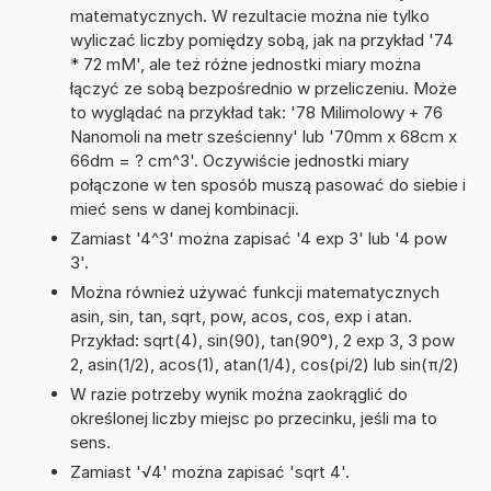
matematycznych. W rezultacie można nie tylko
wyliczać liczby pomiędzy sobą, jak na przykład '74
* 72 mM', ale też różne jednostki miary można
łączyć ze sobą bezpośrednio w przeliczeniu. Może
to wyglądać na przykład tak: '78 Milimolowy + 76
Nanomoli na metr sześcienny' lub '70mm x 68cm x
66dm = ? cm^3'. Oczywiście jednostki miary
połączone w ten sposób muszą pasować do siebie i
mieć sens w danej kombinacji.
Zamiast '4^3' można zapisać '4 exp 3' lub '4 pow
3'.
Można również używać funkcji matematycznych
asin, sin, tan, sqrt, pow, acos, cos, exp i atan.
Przykład: sqrt(4), sin(90), tan(90°), 2 exp 3, 3 pow
2, asin(1/2), acos(1), atan(1/4), cos(pi/2) lub sin(π/2)
W razie potrzeby wynik można zaokrąglić do
określonej liczby miejsc po przecinku, jeśli ma to
sens.
Zamiast '√4' można zapisać 'sqrt 4'.