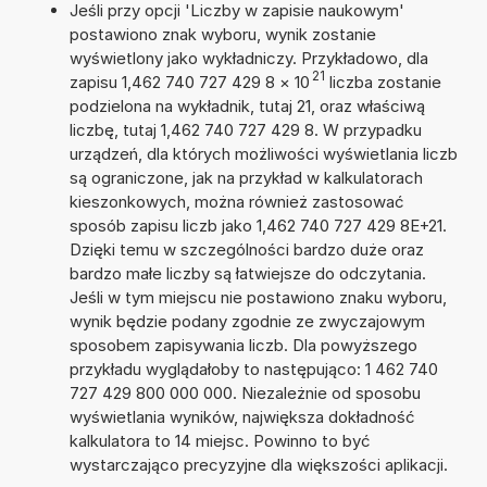
Jeśli przy opcji 'Liczby w zapisie naukowym'
postawiono znak wyboru, wynik zostanie
wyświetlony jako wykładniczy. Przykładowo, dla
21
zapisu 1,462 740 727 429 8
×
10
liczba zostanie
podzielona na wykładnik, tutaj 21, oraz właściwą
liczbę, tutaj 1,462 740 727 429 8. W przypadku
urządzeń, dla których możliwości wyświetlania liczb
są ograniczone, jak na przykład w kalkulatorach
kieszonkowych, można również zastosować
sposób zapisu liczb jako 1,462 740 727 429 8E+21.
Dzięki temu w szczególności bardzo duże oraz
bardzo małe liczby są łatwiejsze do odczytania.
Jeśli w tym miejscu nie postawiono znaku wyboru,
wynik będzie podany zgodnie ze zwyczajowym
sposobem zapisywania liczb. Dla powyższego
przykładu wyglądałoby to następująco: 1 462 740
727 429 800 000 000. Niezależnie od sposobu
wyświetlania wyników, największa dokładność
kalkulatora to 14 miejsc. Powinno to być
wystarczająco precyzyjne dla większości aplikacji.