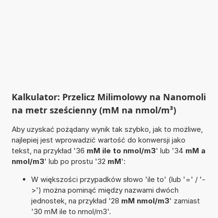
Kalkulator: Przelicz Milimolowy na Nanomoli
na metr sześcienny (mM na nmol/m³)
Aby uzyskać pożądany wynik tak szybko, jak to możliwe,
najlepiej jest wprowadzić wartość do konwersji jako
tekst, na przykład '36
mM ile to nmol/m3
' lub '34
mM a
nmol/m3
' lub po prostu '32
mM
':
W większości przypadków słowo 'ile to' (lub '=' / '-
>') można pominąć między nazwami dwóch
jednostek, na przykład '28
mM nmol/m3
' zamiast
'30 mM ile to nmol/m3'.