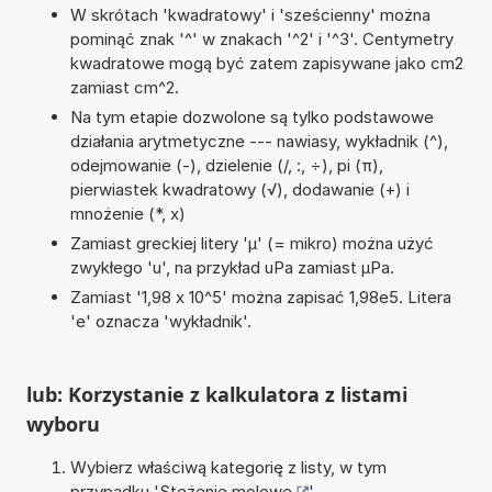
W skrótach 'kwadratowy' i 'sześcienny' można
pominąć znak '^' w znakach '^2' i '^3'. Centymetry
kwadratowe mogą być zatem zapisywane jako cm2
zamiast cm^2.
Na tym etapie dozwolone są tylko podstawowe
działania arytmetyczne --- nawiasy, wykładnik (^),
odejmowanie (-), dzielenie (/, :, ÷), pi (π),
pierwiastek kwadratowy (√), dodawanie (+) i
mnożenie (*, x)
Zamiast greckiej litery 'µ' (= mikro) można użyć
zwykłego 'u', na przykład uPa zamiast µPa.
Zamiast '1,98 x 10^5' można zapisać 1,98e5. Litera
'e' oznacza 'wykładnik'.
lub: Korzystanie z kalkulatora z listami
wyboru
Wybierz właściwą kategorię z listy, w tym
przypadku '
Stężenie molowe
'.