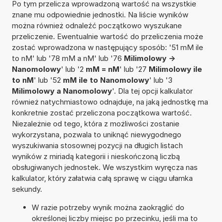
Po tym przelicza wprowadzoną wartość na wszystkie
znane mu odpowiednie jednostki. Na liście wyników
można również odnaleźć początkowo wyszukane
przeliczenie. Ewentualnie wartość do przeliczenia może
zostać wprowadzona w następujący sposób: '51 mM ile
to nM' lub '78 mM a nM' lub '76
Milimolowy ->
Nanomolowy
' lub '2
mM = nM
' lub '27
Milimolowy ile
to nM
' lub '52
mM ile to Nanomolowy
' lub '3
Milimolowy a Nanomolowy
'. Dla tej opcji kalkulator
również natychmiastowo odnajduje, na jaką jednostkę ma
konkretnie zostać przeliczona początkowa wartość.
Niezależnie od tego, która z możliwości zostanie
wykorzystana, pozwala to uniknąć niewygodnego
wyszukiwania stosownej pozycji na długich listach
wyników z miriadą kategorii i nieskończoną liczbą
obsługiwanych jednostek. We wszystkim wyręcza nas
kalkulator, który załatwia całą sprawę w ciągu ułamka
sekundy.
W razie potrzeby wynik można zaokrąglić do
określonej liczby miejsc po przecinku, jeśli ma to