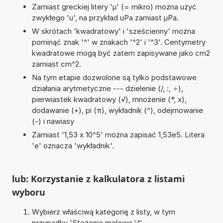
Zamiast greckiej litery 'µ' (= mikro) można użyć
zwykłego 'u', na przykład uPa zamiast µPa.
W skrótach 'kwadratowy' i 'sześcienny' można
pominąć znak '^' w znakach '^2' i '^3'. Centymetry
kwadratowe mogą być zatem zapisywane jako cm2
zamiast cm^2.
Na tym etapie dozwolone są tylko podstawowe
działania arytmetyczne --- dzielenie (/, :, ÷),
pierwiastek kwadratowy (√), mnożenie (*, x),
dodawanie (+), pi (π), wykładnik (^), odejmowanie
(-) i nawiasy
Zamiast '1,53 x 10^5' można zapisać 1,53e5. Litera
'e' oznacza 'wykładnik'.
lub: Korzystanie z kalkulatora z listami
wyboru
Wybierz właściwą kategorię z listy, w tym
przypadku '
Stężenie molowe
'.