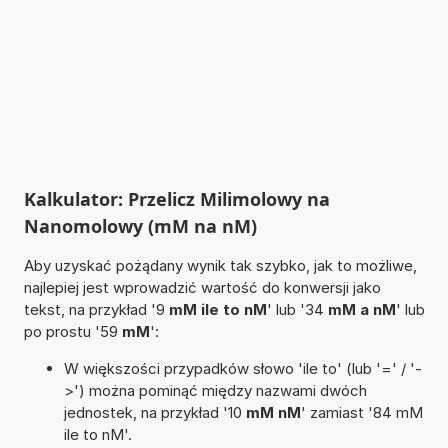
Kalkulator: Przelicz Milimolowy na
Nanomolowy (mM na nM)
Aby uzyskać pożądany wynik tak szybko, jak to możliwe,
najlepiej jest wprowadzić wartość do konwersji jako
tekst, na przykład '9
mM ile to nM
' lub '34
mM a nM
' lub
po prostu '59
mM
':
W większości przypadków słowo 'ile to' (lub '=' / '-
>') można pominąć między nazwami dwóch
jednostek, na przykład '10
mM nM
' zamiast '84 mM
ile to nM'.