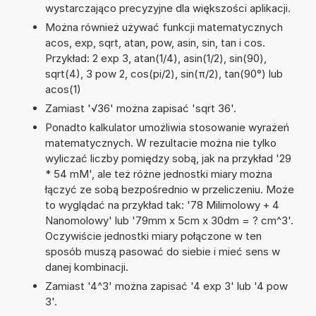
wystarczająco precyzyjne dla większości aplikacji.
Można również używać funkcji matematycznych
acos, exp, sqrt, atan, pow, asin, sin, tan i cos.
Przykład: 2 exp 3, atan(1/4), asin(1/2), sin(90),
sqrt(4), 3 pow 2, cos(pi/2), sin(π/2), tan(90°) lub
acos(1)
Zamiast '√36' można zapisać 'sqrt 36'.
Ponadto kalkulator umożliwia stosowanie wyrażeń
matematycznych. W rezultacie można nie tylko
wyliczać liczby pomiędzy sobą, jak na przykład '29
* 54 mM', ale też różne jednostki miary można
łączyć ze sobą bezpośrednio w przeliczeniu. Może
to wyglądać na przykład tak: '78 Milimolowy + 4
Nanomolowy' lub '79mm x 5cm x 30dm = ? cm^3'.
Oczywiście jednostki miary połączone w ten
sposób muszą pasować do siebie i mieć sens w
danej kombinacji.
Zamiast '4^3' można zapisać '4 exp 3' lub '4 pow
3'.