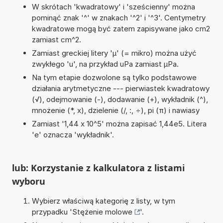
W skrótach 'kwadratowy' i 'sześcienny' można
pominąć znak '^' w znakach '^2' i '^3'. Centymetry
kwadratowe mogą być zatem zapisywane jako cm2
zamiast cm^2.
Zamiast greckiej litery 'µ' (= mikro) można użyć
zwykłego 'u', na przykład uPa zamiast µPa.
Na tym etapie dozwolone są tylko podstawowe
działania arytmetyczne --- pierwiastek kwadratowy
(√), odejmowanie (-), dodawanie (+), wykładnik (^),
mnożenie (*, x), dzielenie (/, :, ÷), pi (π) i nawiasy
Zamiast '1,44 x 10^5' można zapisać 1,44e5. Litera
'e' oznacza 'wykładnik'.
lub: Korzystanie z kalkulatora z listami
wyboru
Wybierz właściwą kategorię z listy, w tym
przypadku '
Stężenie molowe
'.