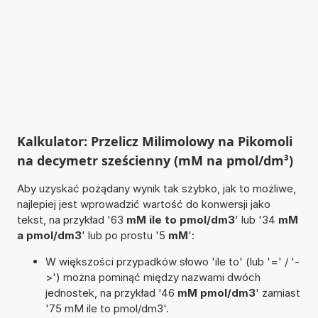
Kalkulator: Przelicz Milimolowy na Pikomoli
na decymetr sześcienny (mM na pmol/dm³)
Aby uzyskać pożądany wynik tak szybko, jak to możliwe,
najlepiej jest wprowadzić wartość do konwersji jako
tekst, na przykład '63
mM ile to pmol/dm3
' lub '34
mM
a pmol/dm3
' lub po prostu '5
mM
':
W większości przypadków słowo 'ile to' (lub '=' / '-
>') można pominąć między nazwami dwóch
jednostek, na przykład '46
mM pmol/dm3
' zamiast
'75 mM ile to pmol/dm3'.