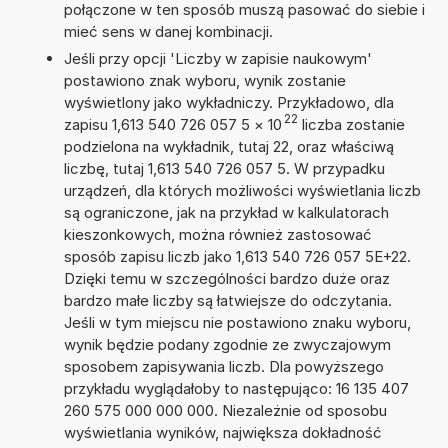
połączone w ten sposób muszą pasować do siebie i
mieć sens w danej kombinacji.
Jeśli przy opcji 'Liczby w zapisie naukowym'
postawiono znak wyboru, wynik zostanie
wyświetlony jako wykładniczy. Przykładowo, dla
22
zapisu 1,613 540 726 057 5
×
10
liczba zostanie
podzielona na wykładnik, tutaj 22, oraz właściwą
liczbę, tutaj 1,613 540 726 057 5. W przypadku
urządzeń, dla których możliwości wyświetlania liczb
są ograniczone, jak na przykład w kalkulatorach
kieszonkowych, można również zastosować
sposób zapisu liczb jako 1,613 540 726 057 5E+22.
Dzięki temu w szczególności bardzo duże oraz
bardzo małe liczby są łatwiejsze do odczytania.
Jeśli w tym miejscu nie postawiono znaku wyboru,
wynik będzie podany zgodnie ze zwyczajowym
sposobem zapisywania liczb. Dla powyższego
przykładu wyglądałoby to następująco: 16 135 407
260 575 000 000 000. Niezależnie od sposobu
wyświetlania wyników, największa dokładność