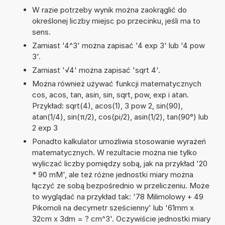
W razie potrzeby wynik można zaokrąglić do
określonej liczby miejsc po przecinku, jeśli ma to
sens.
Zamiast '4^3' można zapisać '4 exp 3' lub '4 pow
3'.
Zamiast '√4' można zapisać 'sqrt 4'.
Można również używać funkcji matematycznych
cos, acos, tan, asin, sin, sqrt, pow, exp i atan.
Przykład: sqrt(4), acos(1), 3 pow 2, sin(90),
atan(1/4), sin(π/2), cos(pi/2), asin(1/2), tan(90°) lub
2 exp 3
Ponadto kalkulator umożliwia stosowanie wyrażeń
matematycznych. W rezultacie można nie tylko
wyliczać liczby pomiędzy sobą, jak na przykład '20
* 90 mM', ale też różne jednostki miary można
łączyć ze sobą bezpośrednio w przeliczeniu. Może
to wyglądać na przykład tak: '78 Milimolowy + 49
Pikomoli na decymetr sześcienny' lub '61mm x
32cm x 3dm = ? cm^3'. Oczywiście jednostki miary