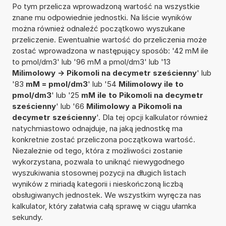
Po tym przelicza wprowadzoną wartość na wszystkie
znane mu odpowiednie jednostki. Na liście wyników
można również odnaleźć początkowo wyszukane
przeliczenie. Ewentualnie wartość do przeliczenia może
zostać wprowadzona w następujący sposób: '42 mM ile
to pmol/dm3' lub '96 mM a pmol/dm3' lub '13
Milimolowy -> Pikomoli na decymetr sześcienny
' lub
'83
mM = pmol/dm3
' lub '54
Milimolowy ile to
pmol/dm3
' lub '25
mM ile to Pikomoli na decymetr
sześcienny
' lub '66
Milimolowy a Pikomoli na
decymetr sześcienny
'. Dla tej opcji kalkulator również
natychmiastowo odnajduje, na jaką jednostkę ma
konkretnie zostać przeliczona początkowa wartość.
Niezależnie od tego, która z możliwości zostanie
wykorzystana, pozwala to uniknąć niewygodnego
wyszukiwania stosownej pozycji na długich listach
wyników z miriadą kategorii i nieskończoną liczbą
obsługiwanych jednostek. We wszystkim wyręcza nas
kalkulator, który załatwia całą sprawę w ciągu ułamka
sekundy.