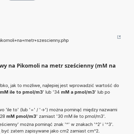
Pikomoli+na+metr+szescienny.php
lowy na Pikomoli na metr sześcienny (mM na
ko, jak to możliwe, najlepiej jest wprowadzić wartość do
mM ile to pmol/m3
' lub '34
mM a pmol/m3
' lub po
 'ile to' (lub '=' / '->') można pominąć między nazwami
'28
mM pmol/m3
' zamiast '30 mM ile to pmol/m3'.
ścienny' można pominąć znak '^' w znakach '^2' i '^3'.
być zatem zapisywane jako cm2 zamiast cm^2.