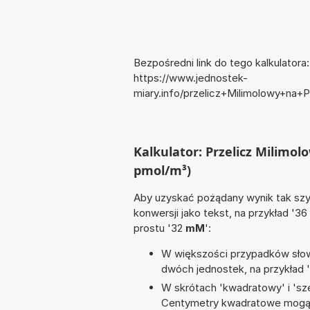
Bezpośredni link do tego kalkulatora:
https://www.jednostek-
miary.info/przelicz+Milimolowy+na+
Kalkulator: Przelicz Milimo
pmol/m³)
Aby uzyskać pożądany wynik tak szyb
konwersji jako tekst, na przykład '36
prostu '32
mM
':
W większości przypadków słowo
dwóch jednostek, na przykład 
W skrótach 'kwadratowy' i 'sze
Centymetry kwadratowe mogą 