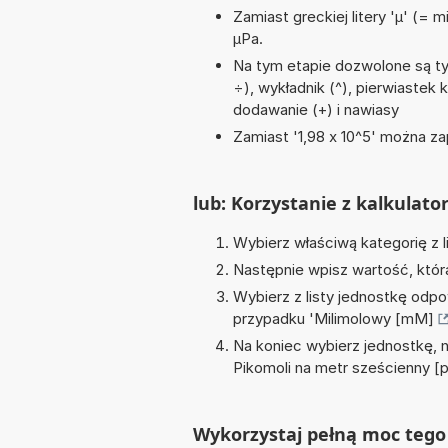
Zamiast greckiej litery 'µ' (= 
µPa.
Na tym etapie dozwolone są tyl
÷), wykładnik (^), pierwiastek 
dodawanie (+) i nawiasy
Zamiast '1,98 x 10^5' można zap
lub: Korzystanie z kalkulato
Wybierz właściwą kategorię z l
Następnie wpisz wartość, któr
Wybierz z listy jednostkę odpo
przypadku '
Milimolowy [mM]
Na koniec wybierz jednostkę, 
Pikomoli na metr sześcienny [
Wykorzystaj pełną moc tego 