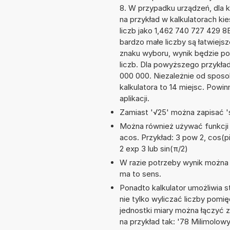
8. W przypadku urządzeń, dla k
na przykład w kalkulatorach 
liczb jako 1,462 740 727 429 8
bardzo małe liczby są łatwiejs
znaku wyboru, wynik będzie 
liczb. Dla powyższego przykła
000 000. Niezależnie od sposo
kalkulatora to 14 miejsc. Powi
aplikacji.
Zamiast '√25' można zapisać 's
Można również używać funkcji m
acos. Przykład: 3 pow 2, cos(pi/
2 exp 3 lub sin(π/2)
W razie potrzeby wynik można za
ma to sens.
Ponadto kalkulator umożliwia
nie tylko wyliczać liczby pomię
jednostki miary można łączyć 
na przykład tak: '78 Milimolow