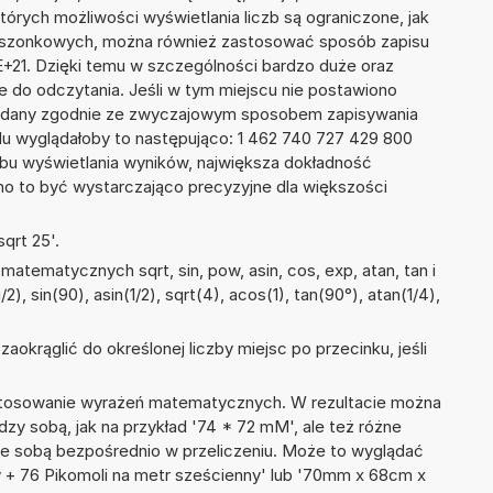
tórych możliwości wyświetlania liczb są ograniczone, jak
kieszonkowych, można również zastosować sposób zapisu
E+21. Dzięki temu w szczególności bardzo duże oraz
ze do odczytania. Jeśli w tym miejscu nie postawiono
podany zgodnie ze zwyczajowym sposobem zapisywania
du wyglądałoby to następująco: 1 462 740 727 429 800
bu wyświetlania wyników, największa dokładność
nno to być wystarczająco precyzyjne dla większości
qrt 25'.
atematycznych sqrt, sin, pow, asin, cos, exp, atan, tan i
2), sin(90), asin(1/2), sqrt(4), acos(1), tan(90°), atan(1/4),
okrąglić do określonej liczby miejsc po przecinku, jeśli
 stosowanie wyrażeń matematycznych. W rezultacie można
dzy sobą, jak na przykład '74 * 72 mM', ale też różne
ze sobą bezpośrednio w przeliczeniu. Może to wyglądać
y + 76 Pikomoli na metr sześcienny' lub '70mm x 68cm x