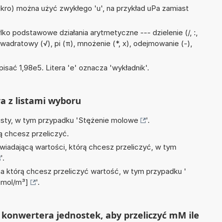
mikro) można użyć zwykłego 'u', na przykład uPa zamiast
ko podstawowe działania arytmetyczne --- dzielenie (/, :,
kwadratowy (√), pi (π), mnożenie (*, x), odejmowanie (-),
isać 1,98e5. Litera 'e' oznacza 'wykładnik'.
ra z listami wyboru
isty, w tym przypadku '
Stężenie molowe
'.
ą chcesz przeliczyć.
wiadającą wartości, którą chcesz przeliczyć, w tym
'.
na którą chcesz przeliczyć wartość, w tym przypadku '
pmol/m³]
'.
konwertera jednostek, aby przeliczyć mM ile