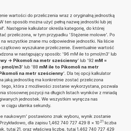
nie wartości do przeliczenia wraz z oryginalną jednostką
 W ten sposób można użyć pełną nazwę jednostki lub jej
'. Następnie kalkulator określa kategorię, do której
stać przeliczona, w tym przypadku 'Stężenie molowe'. Po
na wszystkie znane mu odpowiednie jednostki. Na liście
czątkowo wyszukane przeliczenie. Ewentualnie wartość
dzona w następujący sposób: '96 mM ile to pmol/m3' lub
owy -> Pikomoli na metr sześcienny
' lub '92
mM =
to pmol/m3
' lub '88
mM ile to Pikomoli na metr
Pikomoli na metr sześcienny
'. Dla tej opcji kalkulator
a jaką jednostkę ma konkretnie zostać przeliczona
 tego, która z możliwości zostanie wykorzystana, pozwala
a stosownej pozycji na długich listach wyników z miriadą
ługiwanych jednostek. We wszystkim wyręcza nas
wę w ciągu ułamka sekundy.
isie naukowym' postawiono znak wyboru, wynik zostanie
21
Przykładowo, dla zapisu 1,462 740 727 429 8
×
10
liczba
k, tutaj 21, oraz właściwą liczbę, tutaj 1,462 740 727 429