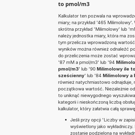
to pmol/m3
Kalkulator ten pozwala na wprowadze
miary; na przykład '465 Milimolowy'.
skrótna przykład 'Milimolowy' lub 'mM
należy jednostka miary, która ma zo
tym przelicza wprowadzoną wartość 
wyników można również odnaleźć po
do przeliczenia może zostać wprowa
'87 mM a pmol/m3' lub '94
Milimol
pmol/m3
' lub '90
Milimolowy ile 
sześcienny
' lub '84
Milimolowy a 
również natychmiastowo odnajduje, n
początkowa wartość. Niezależnie od
to uniknąć niewygodnego wyszukiwani
kategorii i nieskończoną liczbą obs
kalkulator, który załatwia całą spra
Jeśli przy opcji 'Liczby w zap
wyświetlony jako wykładniczy. 
zostanie podzielona na wykładni