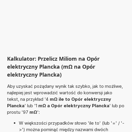
Kalkulator: Przelicz Miliom na Opór
elektryczny Plancka (mΩ na Opór
elektryczny Plancka)
Aby uzyskać pożądany wynik tak szybko, jak to możliwe,
najlepiej jest wprowadzić wartość do konwersji jako
tekst, na przykład '4
mΩ ile to Opór elektryczny
Plancka
' lub '1
mΩ a Opór elektryczny Plancka
' lub po
prostu '97
mΩ
':
W większości przypadków słowo 'ile to' (lub '=' / '-
>') można pominąć między nazwami dwóch