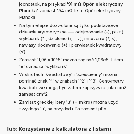
jednostek, na przykład '91
mΩ Opór elektryczny
Plancka
' zamiast '94 mΩ ile to Opór elektryczny
Plancka'.
Na tym etapie dozwolone są tylko podstawowe
działania arytmetyczne --- odejmowanie (-), pi (π),
wykładnik (^), dzielenie (/, :, ÷), mnożenie (*, x),
nawiasy, dodawanie (+) i pierwiastek kwadratowy
(√)
Zamiast '1,96 x 10^5' można zapisać 1,96e5. Litera
'e' oznacza 'wykładnik'.
W skrótach 'kwadratowy' i 'sześcienny' można
pominąć znak '^' w znakach '^2' i '^3'. Centymetry
kwadratowe mogą być zatem zapisywane jako cm2
zamiast cm^2.
Zamiast greckiej litery 'µ' (= mikro) można użyć
zwykłego 'u', na przykład uPa zamiast µPa.
lub: Korzystanie z kalkulatora z listami