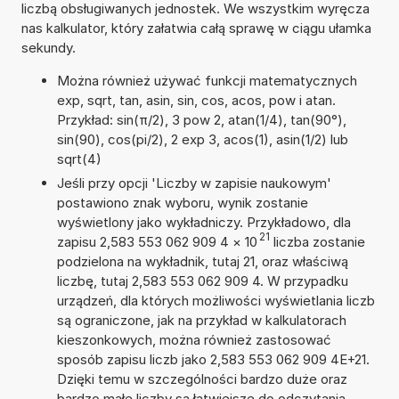
liczbą obsługiwanych jednostek. We wszystkim wyręcza
nas kalkulator, który załatwia całą sprawę w ciągu ułamka
sekundy.
Można również używać funkcji matematycznych
exp, sqrt, tan, asin, sin, cos, acos, pow i atan.
Przykład: sin(π/2), 3 pow 2, atan(1/4), tan(90°),
sin(90), cos(pi/2), 2 exp 3, acos(1), asin(1/2) lub
sqrt(4)
Jeśli przy opcji 'Liczby w zapisie naukowym'
postawiono znak wyboru, wynik zostanie
wyświetlony jako wykładniczy. Przykładowo, dla
21
zapisu 2,583 553 062 909 4
×
10
liczba zostanie
podzielona na wykładnik, tutaj 21, oraz właściwą
liczbę, tutaj 2,583 553 062 909 4. W przypadku
urządzeń, dla których możliwości wyświetlania liczb
są ograniczone, jak na przykład w kalkulatorach
kieszonkowych, można również zastosować
sposób zapisu liczb jako 2,583 553 062 909 4E+21.
Dzięki temu w szczególności bardzo duże oraz
bardzo małe liczby są łatwiejsze do odczytania.