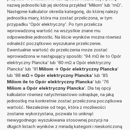
nazwę jednostki lub jej skrótna przykład 'Miliom' lub 'mΩ'.
Następnie kalkulator określa kategorię, do której należy
jednostka miary, która ma zostać przeliczona, w tym
przypadku 'Opór elektryczny'. Po tym przelicza
wprowadzoną wartość na wszystkie znane mu
odpowiednie jednostki. Na liście wyników można również
odnaleźć początkowo wyszukane przeliczenie.
Ewentualnie wartość do przeliczenia może zostać
wprowadzona w następujący sposób: '94 mΩ ile to Opór
elektryczny Plancka' lub '80 mΩ a Opór elektryczny
Plancka' lub '91
Miliom -> Opór elektryczny Plancka
'
lub '88
mΩ = Opór elektryczny Plancka
' lub '85
Miliom ile to Opór elektryczny Plancka
' lub '76
Miliom a Opór elektryczny Plancka
'. Dla tej opcji
kalkulator również natychmiastowo odnajduje, na jaką
jednostkę ma konkretnie zostać przeliczona początkowa
wartość. Niezależnie od tego, która z możliwości
zostanie wykorzystana, pozwala to uniknąć
niewygodnego wyszukiwania stosownej pozycji na
długich listach wyników z miriadą kategorii i nieskończoną