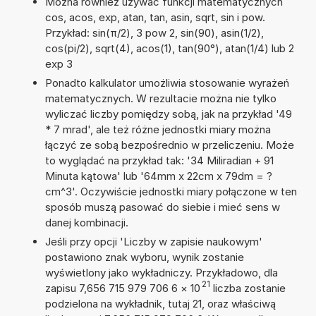
Można również używać funkcji matematycznych
cos, acos, exp, atan, tan, asin, sqrt, sin i pow.
Przykład: sin(π/2), 3 pow 2, sin(90), asin(1/2),
cos(pi/2), sqrt(4), acos(1), tan(90°), atan(1/4) lub 2
exp 3
Ponadto kalkulator umożliwia stosowanie wyrażeń
matematycznych. W rezultacie można nie tylko
wyliczać liczby pomiędzy sobą, jak na przykład '49
* 7 mrad', ale też różne jednostki miary można
łączyć ze sobą bezpośrednio w przeliczeniu. Może
to wyglądać na przykład tak: '34 Miliradian + 91
Minuta kątowa' lub '64mm x 22cm x 79dm = ?
cm^3'. Oczywiście jednostki miary połączone w ten
sposób muszą pasować do siebie i mieć sens w
danej kombinacji.
Jeśli przy opcji 'Liczby w zapisie naukowym'
postawiono znak wyboru, wynik zostanie
wyświetlony jako wykładniczy. Przykładowo, dla
21
zapisu 7,656 715 979 706 6
×
10
liczba zostanie
podzielona na wykładnik, tutaj 21, oraz właściwą