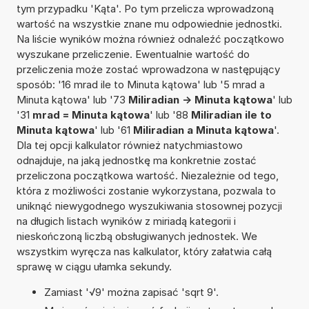
tym przypadku 'Kąta'. Po tym przelicza wprowadzoną
wartość na wszystkie znane mu odpowiednie jednostki.
Na liście wyników można również odnaleźć początkowo
wyszukane przeliczenie. Ewentualnie wartość do
przeliczenia może zostać wprowadzona w następujący
sposób: '16 mrad ile to Minuta kątowa' lub '5 mrad a
Minuta kątowa' lub '73
Miliradian -> Minuta kątowa
' lub
'31
mrad = Minuta kątowa
' lub '88
Miliradian ile to
Minuta kątowa
' lub '61
Miliradian a Minuta kątowa
'.
Dla tej opcji kalkulator również natychmiastowo
odnajduje, na jaką jednostkę ma konkretnie zostać
przeliczona początkowa wartość. Niezależnie od tego,
która z możliwości zostanie wykorzystana, pozwala to
uniknąć niewygodnego wyszukiwania stosownej pozycji
na długich listach wyników z miriadą kategorii i
nieskończoną liczbą obsługiwanych jednostek. We
wszystkim wyręcza nas kalkulator, który załatwia całą
sprawę w ciągu ułamka sekundy.
Zamiast '√9' można zapisać 'sqrt 9'.