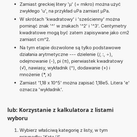
Zamiast greckiej litery 'µ' (= mikro) można użyć
zwykłego 'u', na przykład uPa zamiast µPa.
W skrótach 'kwadratowy' i 'sześcienny' można
pominąć znak '^' w znakach '^2' i '^3'. Centymetry
kwadratowe mogą być zatem zapisywane jako cm2
zamiast cm^2.
Na tym etapie dozwolone są tylko podstawowe
działania arytmetyczne --- dzielenie (/, :, ÷),
odejmowanie (-), pi (π), pierwiastek kwadratowy
(√), nawiasy, wykładnik (^), dodawanie (+) i
mnożenie (*, x)
Zamiast '1,18 x 10^5' można zapisać 1,18e5. Litera 'e'
oznacza 'wykładnik'.
lub: Korzystanie z kalkulatora z listami
wyboru
Wybierz właściwą kategorię z listy, w tym
przypadku '
Kąta
'.