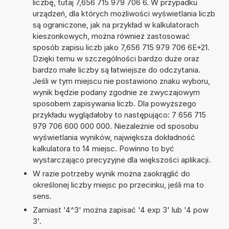
liczbę, tutaj 7,656 715 979 706 6. W przypadku
urządzeń, dla których możliwości wyświetlania liczb
są ograniczone, jak na przykład w kalkulatorach
kieszonkowych, można również zastosować
sposób zapisu liczb jako 7,656 715 979 706 6E+21.
Dzięki temu w szczególności bardzo duże oraz
bardzo małe liczby są łatwiejsze do odczytania.
Jeśli w tym miejscu nie postawiono znaku wyboru,
wynik będzie podany zgodnie ze zwyczajowym
sposobem zapisywania liczb. Dla powyższego
przykładu wyglądałoby to następująco: 7 656 715
979 706 600 000 000. Niezależnie od sposobu
wyświetlania wyników, największa dokładność
kalkulatora to 14 miejsc. Powinno to być
wystarczająco precyzyjne dla większości aplikacji.
W razie potrzeby wynik można zaokrąglić do
określonej liczby miejsc po przecinku, jeśli ma to
sens.
Zamiast '4^3' można zapisać '4 exp 3' lub '4 pow
3'.