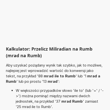
Kalkulator: Przelicz Miliradian na Rumb
(mrad na Rumb)
Aby uzyskać pożądany wynik tak szybko, jak to możliwe,
najlepiej jest wprowadzić wartość do konwersji jako
tekst, na przykład '88
mrad ile to Rumb
' lub '1
mrad a
Rumb
' lub po prostu '13
mrad
':
W większości przypadków słowo 'ile to' (lub '=' / '-
>') można pominąć między nazwami dwóch
jednostek, na przykład '37
mrad Rumb
' zamiast
'25 mrad ile to Rumb'.