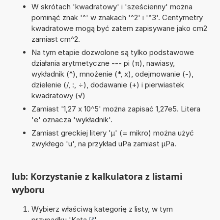
W skrótach 'kwadratowy' i 'sześcienny' można
pominąć znak '^' w znakach '^2' i '^3'. Centymetry
kwadratowe mogą być zatem zapisywane jako cm2
zamiast cm^2.
Na tym etapie dozwolone są tylko podstawowe
działania arytmetyczne --- pi (π), nawiasy,
wykładnik (^), mnożenie (*, x), odejmowanie (-),
dzielenie (/, :, ÷), dodawanie (+) i pierwiastek
kwadratowy (√)
Zamiast '1,27 x 10^5' można zapisać 1,27e5. Litera
'e' oznacza 'wykładnik'.
Zamiast greckiej litery 'µ' (= mikro) można użyć
zwykłego 'u', na przykład uPa zamiast µPa.
lub: Korzystanie z kalkulatora z listami
wyboru
Wybierz właściwą kategorię z listy, w tym
przypadku '
Kąta
'.