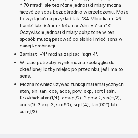
* 70 mrad', ale też różne jednostki miary można
łączyć ze sobą bezpośrednio w przeliczeniu. Może
to wyglądać na przykład tak: '34 Miliradian + 46
Rumb' lub '82mm x 94cm x 7dm = ? cm^3'.
Oczywiście jednostki miary połączone w ten
sposób muszą pasować do siebie i mieć sens w
danej kombinacji.
Zamiast '√4' można zapisać 'sqrt 4'.
W razie potrzeby wynik można zaokrąglić do
określonej liczby miejsc po przecinku, jeśli ma to
sens.
Można również używać funkcji matematycznych
atan, sin, tan, cos, acos, pow, exp, sqrt i asin.
Przykład: atan(1/4), cos(pi/2), 3 pow 2, sin(π/2),
acos(1), 2 exp 3, sin(90), sqrt(4), tan(90°) lub
asin(1/2)