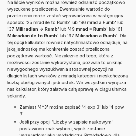
Na liście wyników można również odnaleźć początkowo
wyszukane przeliczenie. Ewentualnie wartość do
przeliczenia może zostać wprowadzona w następujący
sposób: '25 mrad ile to Rumb' lub '86 mrad a Rumb' lub
'37
Miliradian -> Rumb
' lub '49
mrad = Rumb
' lub '61
Miliradian ile to Rumb
' lub '97
Miliradian a Rumb
'. Dla
tej opcji kalkulator również natychmiastowo odnajduje, na
jaką jednostkę ma konkretnie zostać przeliczona
początkowa wartość. Niezależnie od tego, która z
możliwości zostanie wykorzystana, pozwala to uniknąć
niewygodnego wyszukiwania stosownej pozycji na
długich listach wyników z miriadą kategorii i nieskończoną
liczbą obsługiwanych jednostek. We wszystkim wyręcza
nas kalkulator, który załatwia całą sprawę w ciągu ułamka
sekundy.
Zamiast '4^3' można zapisać '4 exp 3' lub '4 pow
3'.
Jeśli przy opcji 'Liczby w zapisie naukowym'
postawiono znak wyboru, wynik zostanie
wyświetlony jako wykładniczy. Przykładowo, dla