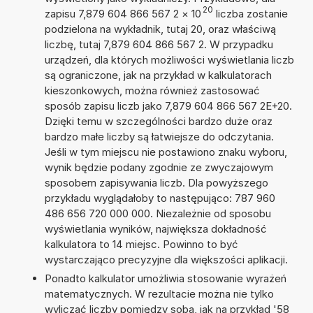
20
zapisu 7,879 604 866 567 2
×
10
liczba zostanie
podzielona na wykładnik, tutaj 20, oraz właściwą
liczbę, tutaj 7,879 604 866 567 2. W przypadku
urządzeń, dla których możliwości wyświetlania liczb
są ograniczone, jak na przykład w kalkulatorach
kieszonkowych, można również zastosować
sposób zapisu liczb jako 7,879 604 866 567 2E+20.
Dzięki temu w szczególności bardzo duże oraz
bardzo małe liczby są łatwiejsze do odczytania.
Jeśli w tym miejscu nie postawiono znaku wyboru,
wynik będzie podany zgodnie ze zwyczajowym
sposobem zapisywania liczb. Dla powyższego
przykładu wyglądałoby to następująco: 787 960
486 656 720 000 000. Niezależnie od sposobu
wyświetlania wyników, największa dokładność
kalkulatora to 14 miejsc. Powinno to być
wystarczająco precyzyjne dla większości aplikacji.
Ponadto kalkulator umożliwia stosowanie wyrażeń
matematycznych. W rezultacie można nie tylko
wyliczać liczby pomiędzy sobą, jak na przykład '58