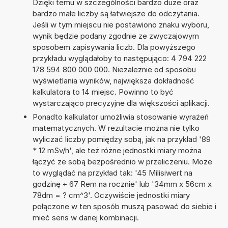
Dzięki temu w szczególności bardzo duże oraz
bardzo małe liczby są łatwiejsze do odczytania.
Jeśli w tym miejscu nie postawiono znaku wyboru,
wynik będzie podany zgodnie ze zwyczajowym
sposobem zapisywania liczb. Dla powyższego
przykładu wyglądałoby to następująco: 4 794 222
178 594 800 000 000. Niezależnie od sposobu
wyświetlania wyników, największa dokładność
kalkulatora to 14 miejsc. Powinno to być
wystarczająco precyzyjne dla większości aplikacji.
Ponadto kalkulator umożliwia stosowanie wyrażeń
matematycznych. W rezultacie można nie tylko
wyliczać liczby pomiędzy sobą, jak na przykład '89
* 12 mSv/h', ale też różne jednostki miary można
łączyć ze sobą bezpośrednio w przeliczeniu. Może
to wyglądać na przykład tak: '45 Milisiwert na
godzinę + 67 Rem na rocznie' lub '34mm x 56cm x
78dm = ? cm^3'. Oczywiście jednostki miary
połączone w ten sposób muszą pasować do siebie i
mieć sens w danej kombinacji.