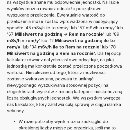
na wszystkie znane mu odpowiednie jednostki. Na liście
wyników można również odnaleźć początkowo
wyszukane przeliczenie. Ewentualnie wartość do
przeliczenia może zostać wprowadzona w następujący
sposób: '45 mSv/h ile to rem/y' lub '57 mSv/h a rem/y' lub
'67
Milisiwert na godzinę -> Rem na rocznie
' lub '89
mSv/h = rem/y
' lub '12
Milisiwert na godzinę ile to
rem/y
' lub '34
mSv/h ile to Rem na rocznie
' lub '78
Milisiwert na godzinę a Rem na rocznie
'. Dla tej opcji
kalkulator również natychmiastowo odnajduje, na jaką
jednostkę ma konkretnie zostać przeliczona początkowa
wartość. Niezależnie od tego, która z możliwości
zostanie wykorzystana, pozwala to uniknąć
niewygodnego wyszukiwania stosownej pozycji na
długich listach wyników z miriadą kategorii i nieskończoną
liczbą obsługiwanych jednostek. We wszystkim wyręcza
nas kalkulator, który załatwia całą sprawę w ciągu ułamka
sekundy.
W razie potrzeby wynik można zaokrąglić do
określonej liczby miejsc po przecinku, jeśli ma to