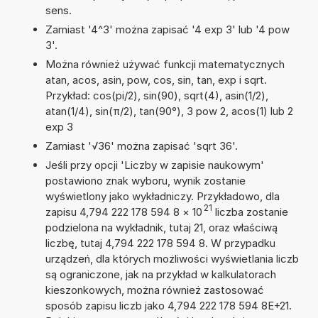
sens.
Zamiast '4^3' można zapisać '4 exp 3' lub '4 pow
3'.
Można również używać funkcji matematycznych
atan, acos, asin, pow, cos, sin, tan, exp i sqrt.
Przykład: cos(pi/2), sin(90), sqrt(4), asin(1/2),
atan(1/4), sin(π/2), tan(90°), 3 pow 2, acos(1) lub 2
exp 3
Zamiast '√36' można zapisać 'sqrt 36'.
Jeśli przy opcji 'Liczby w zapisie naukowym'
postawiono znak wyboru, wynik zostanie
wyświetlony jako wykładniczy. Przykładowo, dla
21
zapisu 4,794 222 178 594 8
×
10
liczba zostanie
podzielona na wykładnik, tutaj 21, oraz właściwą
liczbę, tutaj 4,794 222 178 594 8. W przypadku
urządzeń, dla których możliwości wyświetlania liczb
są ograniczone, jak na przykład w kalkulatorach
kieszonkowych, można również zastosować
sposób zapisu liczb jako 4,794 222 178 594 8E+21.