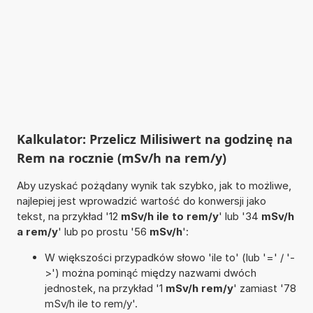
Kalkulator: Przelicz Milisiwert na godzinę na
Rem na rocznie (mSv/h na rem/y)
Aby uzyskać pożądany wynik tak szybko, jak to możliwe,
najlepiej jest wprowadzić wartość do konwersji jako
tekst, na przykład '12
mSv/h ile to rem/y
' lub '34
mSv/h
a rem/y
' lub po prostu '56
mSv/h
':
W większości przypadków słowo 'ile to' (lub '=' / '-
>') można pominąć między nazwami dwóch
jednostek, na przykład '1
mSv/h rem/y
' zamiast '78
mSv/h ile to rem/y'.