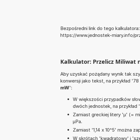
Bezpośredni link do tego kalkulatora:
https://www.jednostek-miary.info/p
Kalkulator: Przelicz Miliwa
Aby uzyskać pożądany wynik tak szyb
konwersji jako tekst, na przykład '78
mW
':
W większości przypadków słowo
dwóch jednostek, na przykład 
Zamiast greckiej litery 'µ' (= 
µPa.
Zamiast '1,14 x 10^5' można zap
W skrótach 'kwadratowy' i 'sze