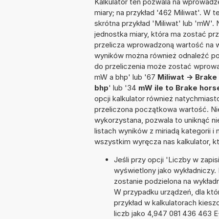
Kalkulator ten pozwala na wprowadze
miary; na przykład '462 Miliwat'. W 
skrótna przykład 'Miliwat' lub 'mW'. 
jednostka miary, która ma zostać prz
przelicza wprowadzoną wartość na w
wyników można również odnaleźć po
do przeliczenia może zostać wprowad
mW a bhp' lub '67
Miliwat -> Brak
bhp
' lub '34
mW ile to Brake hor
opcji kalkulator również natychmias
przeliczona początkowa wartość. Nie
wykorzystana, pozwala to uniknąć n
listach wyników z miriadą kategorii 
wszystkim wyręcza nas kalkulator, k
Jeśli przy opcji 'Liczby w zap
wyświetlony jako wykładniczy.
zostanie podzielona na wykładni
W przypadku urządzeń, dla któr
przykład w kalkulatorach kie
liczb jako 4,947 081 436 463 