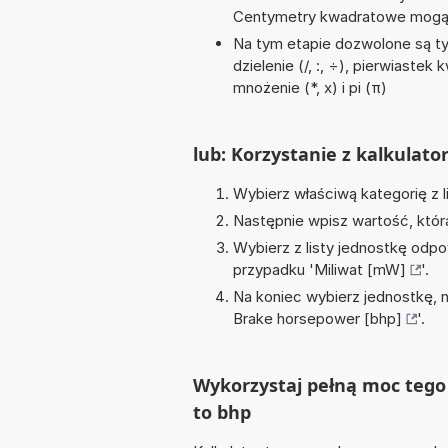
Centymetry kwadratowe mogą 
Na tym etapie dozwolone są ty
dzielenie (/, :, ÷), pierwiaste
mnożenie (*, x) i pi (π)
lub: Korzystanie z kalkulato
Wybierz właściwą kategorię z l
Następnie wpisz wartość, któr
Wybierz z listy jednostkę odpo
przypadku '
Miliwat [mW]
'.
Na koniec wybierz jednostkę, 
Brake horsepower [bhp]
'.
Wykorzystaj pełną moc tego 
to bhp