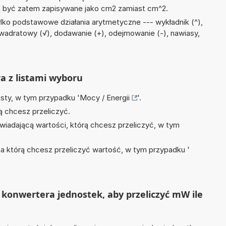
być zatem zapisywane jako cm2 zamiast cm^2.
lko podstawowe działania arytmetyczne --- wykładnik (^),
k kwadratowy (√), dodawanie (+), odejmowanie (-), nawiasy,
ra z listami wyboru
isty, w tym przypadku '
Mocy / Energii
'.
ą chcesz przeliczyć.
wiadającą wartości, którą chcesz przeliczyć, w tym
na którą chcesz przeliczyć wartość, w tym przypadku '
konwertera jednostek, aby przeliczyć mW ile