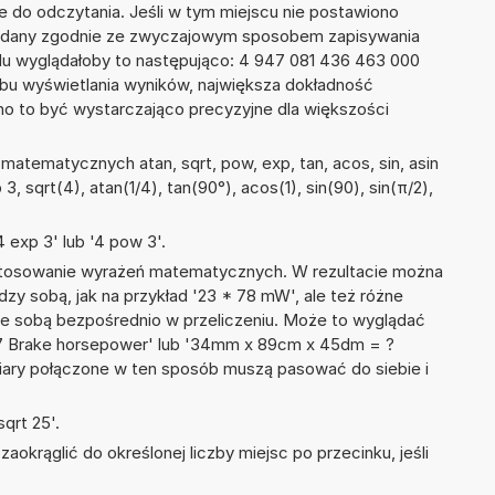
ze do odczytania. Jeśli w tym miejscu nie postawiono
podany zgodnie ze zwyczajowym sposobem zapisywania
du wyglądałoby to następująco: 4 947 081 436 463 000
bu wyświetlania wyników, największa dokładność
nno to być wystarczająco precyzyjne dla większości
atematycznych atan, sqrt, pow, exp, tan, acos, sin, asin
 3, sqrt(4), atan(1/4), tan(90°), acos(1), sin(90), sin(π/2),
 exp 3' lub '4 pow 3'.
 stosowanie wyrażeń matematycznych. W rezultacie można
dzy sobą, jak na przykład '23 * 78 mW', ale też różne
ze sobą bezpośrednio w przeliczeniu. Może to wyglądać
+ 67 Brake horsepower' lub '34mm x 89cm x 45dm = ?
iary połączone w ten sposób muszą pasować do siebie i
qrt 25'.
okrąglić do określonej liczby miejsc po przecinku, jeśli