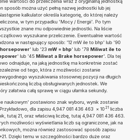
nie wartości do przeliczenia wraz z oryginalną jednostką
ten sposób można użyć pełną nazwę jednostki lub jej
Następnie kalkulator określa kategorię, do której należy
eliczona, w tym przypadku 'Mocy / Energii'. Po tym
szystkie znane mu odpowiednie jednostki. Na liście
czątkowo wyszukane przeliczenie. Ewentualnie wartość
zona w następujący sposób: '12 mW ile to bhp' lub '90
e horsepower
' lub '23
mW = bhp
' lub '78
Miliwat ile to
sepower
' lub '45
Miliwat a Brake horsepower
'. Dla tej
towo odnajduje, na jaką jednostkę ma konkretnie zostać
zależnie od tego, która z możliwości zostanie
iewygodnego wyszukiwania stosownej pozycji na długich
i nieskończoną liczbą obsługiwanych jednostek. We
tóry załatwia całą sprawę w ciągu ułamka sekundy.
isie naukowym' postawiono znak wyboru, wynik zostanie
21
 Przykładowo, dla zapisu 4,947 081 436 463
×
10
liczba
k, tutaj 21, oraz właściwą liczbę, tutaj 4,947 081 436 463.
ych możliwości wyświetlania liczb są ograniczone, jak na
szonkowych, można również zastosować sposób zapisu
E+21. Dzięki temu w szczególności bardzo duże oraz