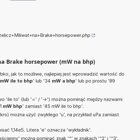
rzelicz+Miliwat+na+Brake+horsepower.php
t na Brake horsepower (mW na bhp)
ko, jak to możliwe, najlepiej jest wprowadzić wartość do
mW ile to bhp
' lub '34
mW a bhp
' lub po prostu '89
 'ile to' (lub '=' / '->') można pominąć między nazwami
'1
mW bhp
' zamiast '45 mW ile to bhp'.
mikro) można użyć zwykłego 'u', na przykład uPa zamiast
isać 1,14e5. Litera 'e' oznacza 'wykładnik'.
ścienny' można pominąć znak '^' w znakach '^2' i '^3'.