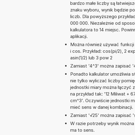
bardzo małe liczby są łatwiejs
znaku wyboru, wynik będzie 
liczb. Dla powyższego przykła
000 000. Niezależnie od sposo
kalkulatora to 14 miejsc. Powi
aplikacji.
Można również używać funkcji m
i cos. Przykład: cos(pi/2), 2 exp
asin(1/2) lub 3 pow 2
Zamiast '4^3' można zapisać '4
Ponadto kalkulator umożliwia
nie tylko wyliczać liczby pomię
jednostki miary można łączyć 
na przykład tak: '12 Miliwat 
cm^3'. Oczywiście jednostki m
mieć sens w danej kombinacji.
Zamiast '√25' można zapisać 's
W razie potrzeby wynik można za
ma to sens.