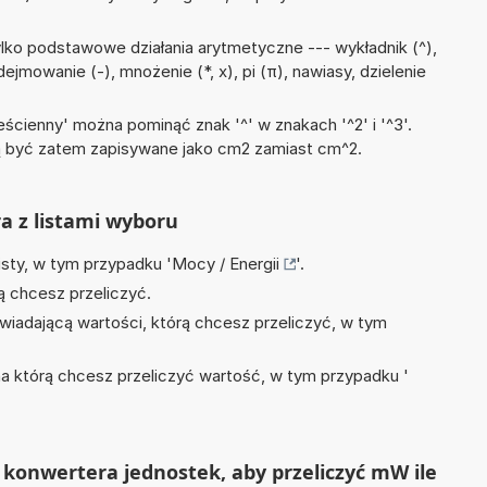
lko podstawowe działania arytmetyczne --- wykładnik (^),
jmowanie (-), mnożenie (*, x), pi (π), nawiasy, dzielenie
ścienny' można pominąć znak '^' w znakach '^2' i '^3'.
być zatem zapisywane jako cm2 zamiast cm^2.
ra z listami wyboru
isty, w tym przypadku '
Mocy / Energii
'.
ą chcesz przeliczyć.
wiadającą wartości, którą chcesz przeliczyć, w tym
na którą chcesz przeliczyć wartość, w tym przypadku '
konwertera jednostek, aby przeliczyć mW ile