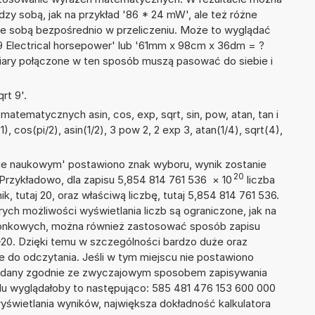
dzy sobą, jak na przykład '86 * 24 mW', ale też różne
ze sobą bezpośrednio w przeliczeniu. Może to wyglądać
 49 Electrical horsepower' lub '61mm x 98cm x 36dm = ?
iary połączone w ten sposób muszą pasować do siebie i
rt 9'.
atematycznych asin, cos, exp, sqrt, sin, pow, atan, tan i
), cos(pi/2), asin(1/2), 3 pow 2, 2 exp 3, atan(1/4), sqrt(4),
isie naukowym' postawiono znak wyboru, wynik zostanie
20
 Przykładowo, dla zapisu 5,854 814 761 536
×
10
liczba
k, tutaj 20, oraz właściwą liczbę, tutaj 5,854 814 761 536.
ych możliwości wyświetlania liczb są ograniczone, jak na
szonkowych, można również zastosować sposób zapisu
E+20. Dzięki temu w szczególności bardzo duże oraz
ze do odczytania. Jeśli w tym miejscu nie postawiono
podany zgodnie ze zwyczajowym sposobem zapisywania
du wyglądałoby to następująco: 585 481 476 153 600 000
yświetlania wyników, największa dokładność kalkulatora