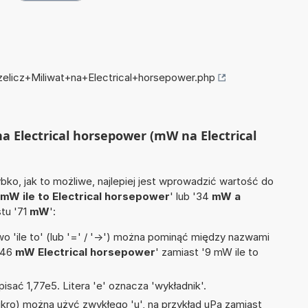
zelicz+Miliwat+na+Electrical+horsepower.php
 na Electrical horsepower (mW na Electrical
ko, jak to możliwe, najlepiej jest wprowadzić wartość do
mW ile to Electrical horsepower
' lub '34
mW a
stu '71
mW
':
 'ile to' (lub '=' / '->') można pominąć między nazwami
'46
mW Electrical horsepower
' zamiast '9 mW ile to
isać 1,77e5. Litera 'e' oznacza 'wykładnik'.
mikro) można użyć zwykłego 'u', na przykład uPa zamiast