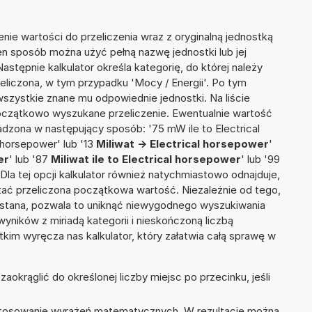
nie wartości do przeliczenia wraz z oryginalną jednostką
ten sposób można użyć pełną nazwę jednostki lub jej
Następnie kalkulator określa kategorię, do której należy
eliczona, w tym przypadku 'Mocy / Energii'. Po tym
szystkie znane mu odpowiednie jednostki. Na liście
czątkowo wyszukane przeliczenie. Ewentualnie wartość
dzona w następujący sposób: '75 mW ile to Electrical
 horsepower' lub '13
Miliwat -> Electrical horsepower
'
er
' lub '87
Miliwat ile to Electrical horsepower
' lub '99
. Dla tej opcji kalkulator również natychmiastowo odnajduje,
tać przeliczona początkowa wartość. Niezależnie od tego,
ystana, pozwala to uniknąć niewygodnego wyszukiwania
wyników z miriadą kategorii i nieskończoną liczbą
im wyręcza nas kalkulator, który załatwia całą sprawę w
okrąglić do określonej liczby miejsc po przecinku, jeśli
 stosowanie wyrażeń matematycznych. W rezultacie można