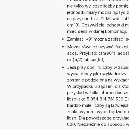
nie tylko wyliczać liczby pomię
jednostki miary można łączyć 
na przykład tak: '12 Miliwat +
cm^3'. Oczywiście jednostki m
mieć sens w danej kombinacji.
Zamiast '√9' można zapisać 'sq
Można również używać funkcji m
acos. Przykład: tan(90°), acos(1
sin(π/2) lub sin(90)
Jeśli przy opcji 'Liczby w zap
wyświetlony jako wykładniczy.
zostanie podzielona na wykładni
W przypadku urządzeń, dla któr
przykład w kalkulatorach kie
liczb jako 5,854 814 761 536 
bardzo małe liczby są łatwiejs
znaku wyboru, wynik będzie 
liczb. Dla powyższego przykła
000. Niezależnie od sposobu w