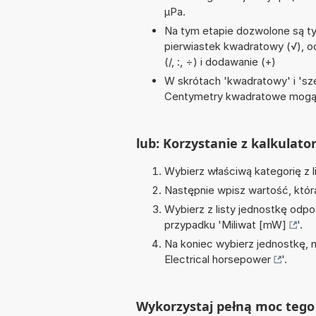
µPa.
Na tym etapie dozwolone są ty
pierwiastek kwadratowy (√), ode
(/, :, ÷) i dodawanie (+)
W skrótach 'kwadratowy' i 'sze
Centymetry kwadratowe mogą 
lub: Korzystanie z kalkulato
Wybierz właściwą kategorię z l
Następnie wpisz wartość, któr
Wybierz z listy jednostkę odpo
przypadku '
Miliwat [mW]
'.
Na koniec wybierz jednostkę, 
Electrical horsepower
'.
Wykorzystaj pełną moc tego 