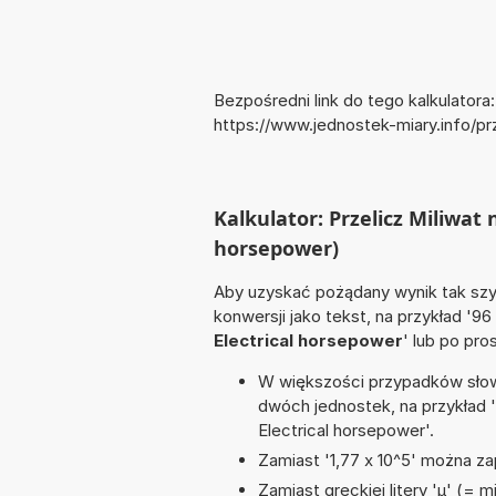
Bezpośredni link do tego kalkulatora:
https://www.jednostek-miary.info/pr
Kalkulator: Przelicz Miliwat
horsepower)
Aby uzyskać pożądany wynik tak szyb
konwersji jako tekst, na przykład '96
Electrical horsepower
' lub po pro
W większości przypadków słowo
dwóch jednostek, na przykład 
Electrical horsepower'.
Zamiast '1,77 x 10^5' można zap
Zamiast greckiej litery 'µ' (= 