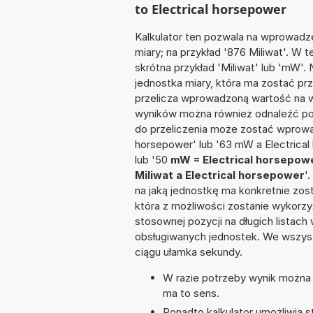
to Electrical horsepower
Kalkulator ten pozwala na wprowadze
miary; na przykład '876 Miliwat'. W 
skrótna przykład 'Miliwat' lub 'mW'. 
jednostka miary, która ma zostać prz
przelicza wprowadzoną wartość na w
wyników można również odnaleźć po
do przeliczenia może zostać wprowa
horsepower' lub '63 mW a Electrical
lub '50
mW = Electrical horsepow
Miliwat a Electrical horsepower
'
na jaką jednostkę ma konkretnie zos
która z możliwości zostanie wykorz
stosownej pozycji na długich listach 
obsługiwanych jednostek. We wszystk
ciągu ułamka sekundy.
W razie potrzeby wynik można za
ma to sens.
Ponadto kalkulator umożliwia