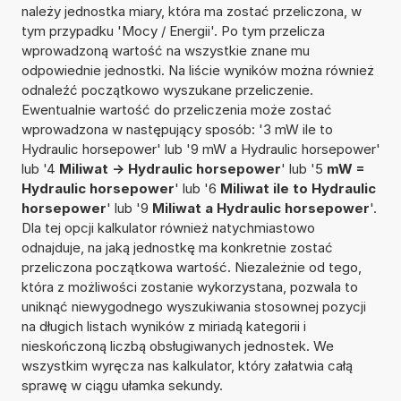
należy jednostka miary, która ma zostać przeliczona, w
tym przypadku 'Mocy / Energii'. Po tym przelicza
wprowadzoną wartość na wszystkie znane mu
odpowiednie jednostki. Na liście wyników można również
odnaleźć początkowo wyszukane przeliczenie.
Ewentualnie wartość do przeliczenia może zostać
wprowadzona w następujący sposób: '3 mW ile to
Hydraulic horsepower' lub '9 mW a Hydraulic horsepower'
lub '4
Miliwat -> Hydraulic horsepower
' lub '5
mW =
Hydraulic horsepower
' lub '6
Miliwat ile to Hydraulic
horsepower
' lub '9
Miliwat a Hydraulic horsepower
'.
Dla tej opcji kalkulator również natychmiastowo
odnajduje, na jaką jednostkę ma konkretnie zostać
przeliczona początkowa wartość. Niezależnie od tego,
która z możliwości zostanie wykorzystana, pozwala to
uniknąć niewygodnego wyszukiwania stosownej pozycji
na długich listach wyników z miriadą kategorii i
nieskończoną liczbą obsługiwanych jednostek. We
wszystkim wyręcza nas kalkulator, który załatwia całą
sprawę w ciągu ułamka sekundy.