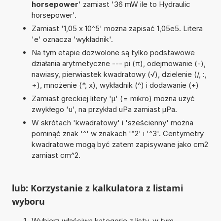
horsepower
' zamiast '36 mW ile to Hydraulic
horsepower'.
Zamiast '1,05 x 10^5' można zapisać 1,05e5. Litera
'e' oznacza 'wykładnik'.
Na tym etapie dozwolone są tylko podstawowe
działania arytmetyczne --- pi (π), odejmowanie (-),
nawiasy, pierwiastek kwadratowy (√), dzielenie (/, :,
÷), mnożenie (*, x), wykładnik (^) i dodawanie (+)
Zamiast greckiej litery 'µ' (= mikro) można użyć
zwykłego 'u', na przykład uPa zamiast µPa.
W skrótach 'kwadratowy' i 'sześcienny' można
pominąć znak '^' w znakach '^2' i '^3'. Centymetry
kwadratowe mogą być zatem zapisywane jako cm2
zamiast cm^2.
lub: Korzystanie z kalkulatora z listami
wyboru
Wybierz właściwą kategorię z listy, w tym