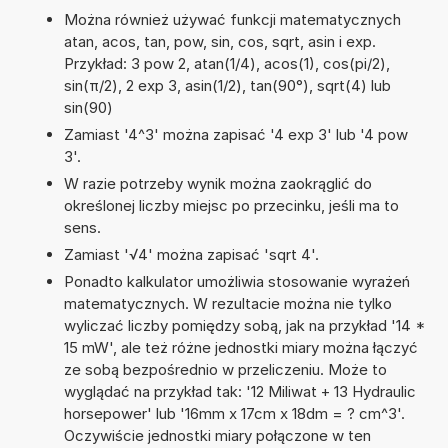
Można również używać funkcji matematycznych
atan, acos, tan, pow, sin, cos, sqrt, asin i exp.
Przykład: 3 pow 2, atan(1/4), acos(1), cos(pi/2),
sin(π/2), 2 exp 3, asin(1/2), tan(90°), sqrt(4) lub
sin(90)
Zamiast '4^3' można zapisać '4 exp 3' lub '4 pow
3'.
W razie potrzeby wynik można zaokrąglić do
określonej liczby miejsc po przecinku, jeśli ma to
sens.
Zamiast '√4' można zapisać 'sqrt 4'.
Ponadto kalkulator umożliwia stosowanie wyrażeń
matematycznych. W rezultacie można nie tylko
wyliczać liczby pomiędzy sobą, jak na przykład '14 *
15 mW', ale też różne jednostki miary można łączyć
ze sobą bezpośrednio w przeliczeniu. Może to
wyglądać na przykład tak: '12 Miliwat + 13 Hydraulic
horsepower' lub '16mm x 17cm x 18dm = ? cm^3'.
Oczywiście jednostki miary połączone w ten