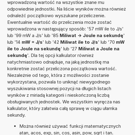
wprowadzoną wartość na wszystkie znane mu
odpowiednie jednostki. Na liście wyników można również
odnaleźć początkowo wyszukane przeliczenie.
Ewentualnie wartość do przeliczenia może zostać
wprowadzona w następujący sposób: '57 mW ile to J/s'
lub '99 mW a J/s' lub '85
Miliwat -> Joule na sekundę
'
lub '14
mW = J/s
' lub '42
Miliwat ile to J/s
' lub '70
mW
ile to Joule na sekundę
' lub '27
Miliwat a Joule na
sekundę
'. Dla tej opcji kalkulator również
natychmiastowo odnajduje, na jaką jednostkę ma
konkretnie zostać przeliczona początkowa wartość.
Niezależnie od tego, która z możliwości zostanie
wykorzystana, pozwala to uniknąć niewygodnego
wyszukiwania stosownej pozycji na długich listach
wyników z miriadą kategorii i nieskończoną liczbą
obsługiwanych jednostek. We wszystkim wyręcza nas
kalkulator, który załatwia całą sprawę w ciągu ułamka
sekundy.
Można również używać funkcji matematycznych
atan, acos, exp, sin, cos, asin, pow, sqrt i tan.