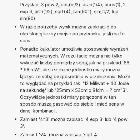
Przykład: 3 pow 2, cos(pi/2), atan(1/4), acos(1), 2
exp 3, asin(1/2), sqrt(4), tan(90°), sin(π/2) lub
sin(90)
W razie potrzeby wynik można zaokrąglić do
określonej liczby miejsc po przecinku, jeśli ma to
sens.
Ponadto kalkulator umożliwia stosowanie wyrażeń
matematycznych. W rezultacie można nie tylko
wyliczać liczby pomiędzy sobą, jak na przykład '68
* 96 mW', ale też różne jednostki miary można
łączyć ze sobą bezpośrednio w przeliczeniu. Może
to wyglądać na przykład tak: '12 Miliwat + 40 Joule
na sekundę' lub '25mm x 53cm x 81dm = ? cm^3'.
Oczywiście jednostki miary połączone w ten
sposób muszą pasować do siebie i mieć sens w
danej kombinacji.
Zamiast '4^3' można zapisać '4 exp 3' lub '4 pow
3'.
Zamiast '√4' można zapisać 'sqrt 4'.