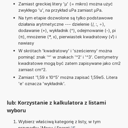
Zamiast greckiej litery 'µ' (= mikro) można użyć
zwykłego 'u', na przykład uPa zamiast µPa.
Na tym etapie dozwolone są tylko podstawowe
działania arytmetyczne --- dzielenie (/, :, ÷),
dodawanie (+), wykładnik (^), odejmowanie (-), pi
(π), mnożenie (*, x), pierwiastek kwadratowy (√) i
nawiasy
W skrótach 'kwadratowy' i 'sześcienny' można
pominąć znak '^' w znakach '^2' i '^3'. Centymetry
kwadratowe mogą być zatem zapisywane jako cm2
zamiast cm^2.
Zamiast '1,59 x 10^5' można zapisać 1,59e5. Litera
'e' oznacza 'wykładnik'.
lub: Korzystanie z kalkulatora z listami
wyboru
Wybierz właściwą kategorię z listy, w tym
przypadku '
Mocy / Energii
'.