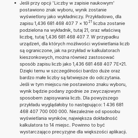
Jeśli przy opcji 'Liczby w zapisie naukowym'
postawiono znak wyboru, wynik zostanie
wyświetlony jako wykładniczy. Przykładowo, dla
21
zapisu 1,436 681 468 407 7
×
10
liczba zostanie
podzielona na wykładnik, tutaj 21, oraz właściwą
liczbę, tutaj 1,436 681 468 407 7. W przypadku
urządzeń, dla których możliwości wyświetlania liczb
są ograniczone, jak na przykład w kalkulatorach
kieszonkowych, można również zastosować
sposób zapisu liczb jako 1,436 681 468 407 7E+21.
Dzięki temu w szczególności bardzo duże oraz
bardzo małe liczby są łatwiejsze do odczytania.
Jeśli w tym miejscu nie postawiono znaku wyboru,
wynik będzie podany zgodnie ze zwyczajowym
sposobem zapisywania liczb. Dla powyższego
przykładu wyglądałoby to następująco: 1 436 681
468 407 700 000 000. Niezależnie od sposobu
wyświetlania wyników, największa dokładność
kalkulatora to 14 miejsc. Powinno to być
wystarczająco precyzyjne dla większości aplikacji.