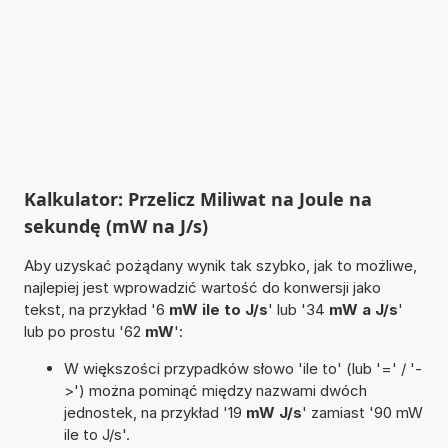
Kalkulator: Przelicz Miliwat na Joule na
sekundę (mW na J/s)
Aby uzyskać pożądany wynik tak szybko, jak to możliwe,
najlepiej jest wprowadzić wartość do konwersji jako
tekst, na przykład '6
mW ile to J/s
' lub '34
mW a J/s
'
lub po prostu '62
mW
':
W większości przypadków słowo 'ile to' (lub '=' / '-
>') można pominąć między nazwami dwóch
jednostek, na przykład '19
mW J/s
' zamiast '90 mW
ile to J/s'.