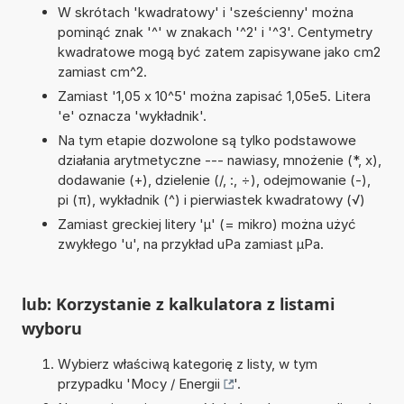
W skrótach 'kwadratowy' i 'sześcienny' można
pominąć znak '^' w znakach '^2' i '^3'. Centymetry
kwadratowe mogą być zatem zapisywane jako cm2
zamiast cm^2.
Zamiast '1,05 x 10^5' można zapisać 1,05e5. Litera
'e' oznacza 'wykładnik'.
Na tym etapie dozwolone są tylko podstawowe
działania arytmetyczne --- nawiasy, mnożenie (*, x),
dodawanie (+), dzielenie (/, :, ÷), odejmowanie (-),
pi (π), wykładnik (^) i pierwiastek kwadratowy (√)
Zamiast greckiej litery 'µ' (= mikro) można użyć
zwykłego 'u', na przykład uPa zamiast µPa.
lub: Korzystanie z kalkulatora z listami
wyboru
Wybierz właściwą kategorię z listy, w tym
przypadku '
Mocy / Energii
'.