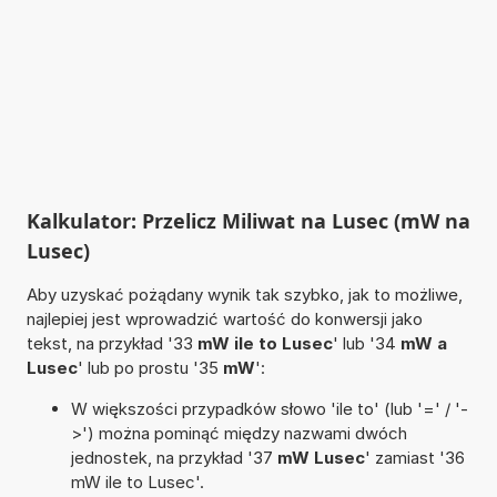
Kalkulator: Przelicz Miliwat na Lusec (mW na
Lusec)
Aby uzyskać pożądany wynik tak szybko, jak to możliwe,
najlepiej jest wprowadzić wartość do konwersji jako
tekst, na przykład '33
mW ile to Lusec
' lub '34
mW a
Lusec
' lub po prostu '35
mW
':
W większości przypadków słowo 'ile to' (lub '=' / '-
>') można pominąć między nazwami dwóch
jednostek, na przykład '37
mW Lusec
' zamiast '36
mW ile to Lusec'.