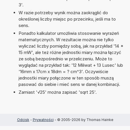
3'.
W razie potrzeby wynik można zaokrąglić do
określonej liczby miejsc po przecinku, jeśli ma to
sens.
Ponadto kalkulator umożliwia stosowanie wyrażeń
matematycznych. W rezultacie można nie tylko
wyliczać liczby pomiędzy sobą, jak na przykład '14 *
15 mW', ale też różne jednostki miary można łączyć
ze sobą bezpośrednio w przeliczeniu. Może to
wyglądać na przykład tak: '12 Miliwat + 13 Lusec' lub
'16mm x 17cm x 18dm = ? cm^3'. Oczywiście
jednostki miary połączone w ten sposób muszą
pasować do siebie i mieć sens w danej kombinacji.
Zamiast '√25' można zapisać 'sqrt 25'.
Odcisk
-
Prywatności
- © 2005-2026 by Thomas Hainke