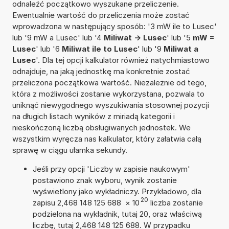
odnaleźć początkowo wyszukane przeliczenie.
Ewentualnie wartość do przeliczenia może zostać
wprowadzona w następujący sposób: '3 mW ile to Lusec'
lub '9 mW a Lusec' lub '4
Miliwat -> Lusec
' lub '5
mW =
Lusec
' lub '6
Miliwat ile to Lusec
' lub '9
Miliwat a
Lusec
'. Dla tej opcji kalkulator również natychmiastowo
odnajduje, na jaką jednostkę ma konkretnie zostać
przeliczona początkowa wartość. Niezależnie od tego,
która z możliwości zostanie wykorzystana, pozwala to
uniknąć niewygodnego wyszukiwania stosownej pozycji
na długich listach wyników z miriadą kategorii i
nieskończoną liczbą obsługiwanych jednostek. We
wszystkim wyręcza nas kalkulator, który załatwia całą
sprawę w ciągu ułamka sekundy.
Jeśli przy opcji 'Liczby w zapisie naukowym'
postawiono znak wyboru, wynik zostanie
wyświetlony jako wykładniczy. Przykładowo, dla
20
zapisu 2,468 148 125 688
×
10
liczba zostanie
podzielona na wykładnik, tutaj 20, oraz właściwą
liczbę, tutaj 2,468 148 125 688. W przypadku