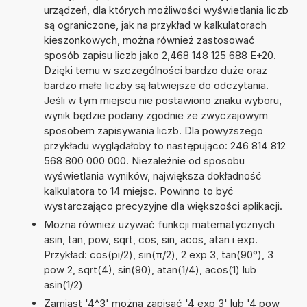
urządzeń, dla których możliwości wyświetlania liczb
są ograniczone, jak na przykład w kalkulatorach
kieszonkowych, można również zastosować
sposób zapisu liczb jako 2,468 148 125 688 E+20.
Dzięki temu w szczególności bardzo duże oraz
bardzo małe liczby są łatwiejsze do odczytania.
Jeśli w tym miejscu nie postawiono znaku wyboru,
wynik będzie podany zgodnie ze zwyczajowym
sposobem zapisywania liczb. Dla powyższego
przykładu wyglądałoby to następująco: 246 814 812
568 800 000 000. Niezależnie od sposobu
wyświetlania wyników, największa dokładność
kalkulatora to 14 miejsc. Powinno to być
wystarczająco precyzyjne dla większości aplikacji.
Można również używać funkcji matematycznych
asin, tan, pow, sqrt, cos, sin, acos, atan i exp.
Przykład: cos(pi/2), sin(π/2), 2 exp 3, tan(90°), 3
pow 2, sqrt(4), sin(90), atan(1/4), acos(1) lub
asin(1/2)
Zamiast '4^3' można zapisać '4 exp 3' lub '4 pow