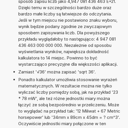
sposób zapisu liczb jako 4,947 081 436 463 E+21.
Dzięki temu w szczególności bardzo duże oraz
bardzo małe liczby są łatwiejsze do odczytania.
Jeśli w tym miejscu nie postawiono znaku wyboru,
wynik będzie podany zgodnie ze zwyczajowym
sposobem zapisywania liczb. Dla powyższego
przykładu wyglądałoby to następująco: 4 947 081
436 463 000 000 000. Niezależnie od sposobu
wyświetlania wyników, największa dokładność
kalkulatora to 14 miejsc. Powinno to być
wystarczająco precyzyjne dla większości aplikacji.
Zamiast '√36' można zapisać 'sqrt 36'.
Ponadto kalkulator umożliwia stosowanie wyrażeń
matematycznych. W rezultacie można nie tylko
wyliczać liczby pomiędzy sobą, jak na przykład '23
* 78 mW', ale też różne jednostki miary można
łączyć ze sobą bezpośrednio w przeliczeniu. Może
to wyglądać na przykład tak: '12 Miliwat + 67 Metric
horsepower' lub '34mm x 89cm x 45dm = ? cm^3'.
Oczywiście jednostki miary połączone w ten