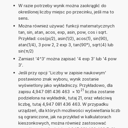
W razie potrzeby wynik można zaokrąglić do
określonej liczby miejsc po przecinku, jeśli ma to
sens.
Można również używać funkcji matematycznych
tan, sin, atan, acos, exp, asin, pow, cos i sqrt.
Przykład: cos(pi/2), asin(1/2), acos(1), sin(90),
atan(1/4), 3 pow 2, 2 exp 3, tan(90°), sqrt(4) lub
sin(π/2)
Zamiast '4^3' można zapisać '4 exp 3' lub '4 pow
3'.
Jeśli przy opcji 'Liczby w zapisie naukowym'
postawiono znak wyboru, wynik zostanie
wyświetlony jako wykładniczy. Przykładowo, dla
21
zapisu 4,947 081 436 463
×
10
liczba zostanie
podzielona na wykładnik, tutaj 21, oraz właściwą
liczbę, tutaj 4,947 081 436 463. W przypadku
urządzeń, dla których możliwości wyświetlania liczb
są ograniczone, jak na przykład w kalkulatorach
kieszonkowych, można również zastosować