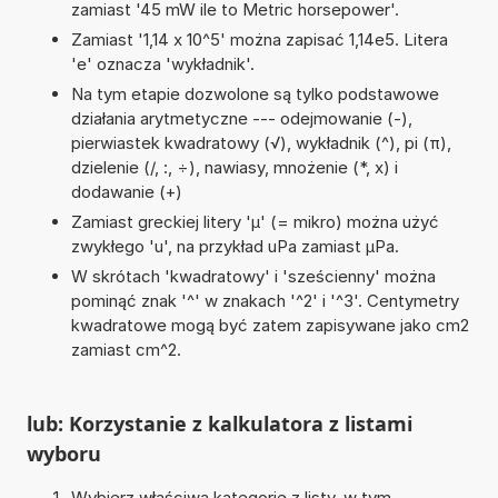
zamiast '45 mW ile to Metric horsepower'.
Zamiast '1,14 x 10^5' można zapisać 1,14e5. Litera
'e' oznacza 'wykładnik'.
Na tym etapie dozwolone są tylko podstawowe
działania arytmetyczne --- odejmowanie (-),
pierwiastek kwadratowy (√), wykładnik (^), pi (π),
dzielenie (/, :, ÷), nawiasy, mnożenie (*, x) i
dodawanie (+)
Zamiast greckiej litery 'µ' (= mikro) można użyć
zwykłego 'u', na przykład uPa zamiast µPa.
W skrótach 'kwadratowy' i 'sześcienny' można
pominąć znak '^' w znakach '^2' i '^3'. Centymetry
kwadratowe mogą być zatem zapisywane jako cm2
zamiast cm^2.
lub: Korzystanie z kalkulatora z listami
wyboru
Wybierz właściwą kategorię z listy, w tym