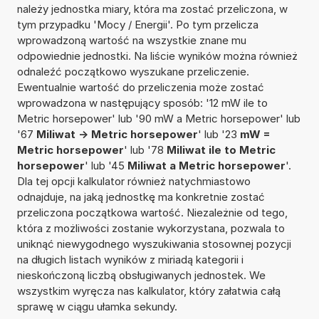
należy jednostka miary, która ma zostać przeliczona, w
tym przypadku 'Mocy / Energii'. Po tym przelicza
wprowadzoną wartość na wszystkie znane mu
odpowiednie jednostki. Na liście wyników można również
odnaleźć początkowo wyszukane przeliczenie.
Ewentualnie wartość do przeliczenia może zostać
wprowadzona w następujący sposób: '12 mW ile to
Metric horsepower' lub '90 mW a Metric horsepower' lub
'67
Miliwat -> Metric horsepower
' lub '23
mW =
Metric horsepower
' lub '78
Miliwat ile to Metric
horsepower
' lub '45
Miliwat a Metric horsepower
'.
Dla tej opcji kalkulator również natychmiastowo
odnajduje, na jaką jednostkę ma konkretnie zostać
przeliczona początkowa wartość. Niezależnie od tego,
która z możliwości zostanie wykorzystana, pozwala to
uniknąć niewygodnego wyszukiwania stosownej pozycji
na długich listach wyników z miriadą kategorii i
nieskończoną liczbą obsługiwanych jednostek. We
wszystkim wyręcza nas kalkulator, który załatwia całą
sprawę w ciągu ułamka sekundy.